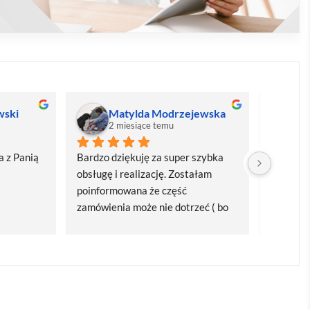
wski
Matylda Modrzejewska
M
2 miesiące temu
2
 z Panią 
Bardzo dziękuję za super szybka 
Bardzo d
obsługę i realizację. Zostałam 
realizacj
poinformowana że część 
dostawa
zamówienia może nie dotrzeć ( bo 
Polecam
bardzo późno zamówiłam ) ale 
wszystko się udalo. Dziękuję za 
obsługę pani Marii T. Będę wracać 
po kolejne produkty