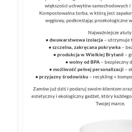
większości uchwytów samochodowych i n
Kompostowalna torba, w którą jest zapako
węglowy, podkreślając proekologiczne wa
Najważniejsze atuty
• dwuwarstwowa izolacja
– utrzymuje 
• szczelna, zakręcana pokrywka
– bez
• produkcja w Wielkiej Brytanii
– g
• wolny od BPA
– bezpieczny d
• możliwość pełnej personalizacji
– s
• przyjazny środowisku
– recykling + komp
Zamów już dziś i podaruj swoim klientom ora
estetyczny i ekologiczny gadżet, który każdeg
Twojej marce.