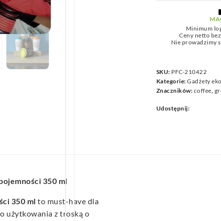
we
MA
Minimum lo
Ceny netto be
Nie prowadzimy s
SKU:
PFC-210422
Kategorie:
Gadżety eko
Znaczników:
coffee
,
gr
Udostępnij:
pojemności 350 ml
ści 350 ml
to must-have dla
o użytkowania z troską o