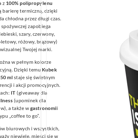
a z
100% polipropylenu
barierę termiczną, dzięki
a chłodna przez długi czas.
y spożywczej zapobiega
ebieski, szary, czerwony,
ioletowy, różowy, brązowy)
wizualnej Twojej marki.
można w pełnym kolorze
cyjną. Dzięki temu
Kubek
350 ml
staje się świetnym
ncji i akcji promocyjnych.
żach:
IT
(giveaway dla
llness
(upominek dla
w), a także w
gastronomii
pu „coffee to go”.
ów biurowych i wszystkich,
aży niewiele, mieści się w