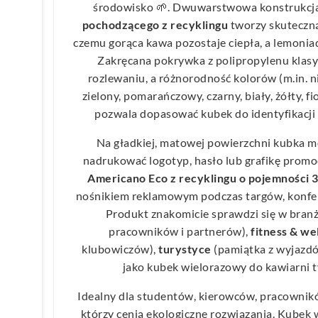
środowisko 🌱. Dwuwarstwowa konstrukcj
pochodzącego z recyklingu
tworzy skuteczną 
czemu gorąca kawa pozostaje ciepła, a lemoniad
Zakręcana pokrywka z polipropylenu klas
rozlewaniu, a różnorodność kolorów (m.in. ni
zielony, pomarańczowy, czarny, biały, żółty, f
pozwala dopasować kubek do identyfikacji 
Na gładkiej, matowej powierzchni kubka 
nadrukować logotyp, hasło lub grafikę promo
Americano Eco z recyklingu o pojemności 
nośnikiem reklamowym podczas targów, konfere
Produkt znakomicie sprawdzi się w bran
pracowników i partnerów),
fitness & we
klubowiczów),
turystyce
(pamiątka z wyjazdó
jako kubek wielorazowy do kawiarni ty
Idealny dla studentów, kierowców, pracownik
którzy cenią ekologiczne rozwiązania. Kubek w