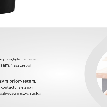
e przeglądania naszej
ś sam
. Nasz zespół
szym priorytetem
.
ontaktuj się z nami i
żliwości naszych usług.