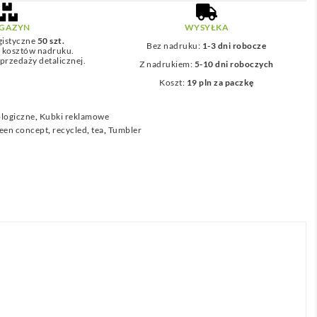
2
GAZYN
WYSYŁKA
4
gistyczne
50 szt.
Bez nadruku:
1-3 dni robocze
z kosztów nadruku.
,
przedaży detalicznej.
Z nadrukiem:
5-10 dni roboczych
5
Koszt:
19 pln za paczkę
1
logiczne
,
Kubki reklamowe
z
een concept
,
recycled
,
tea
,
Tumbler
ł