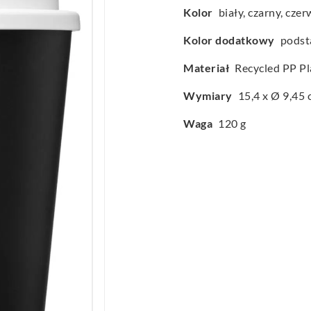
Kolor
biały, czarny, cze
Kolor dodatkowy
podst
Materiał
Recycled PP Pl
Wymiary
15,4 x Ø 9,45
Waga
120 g