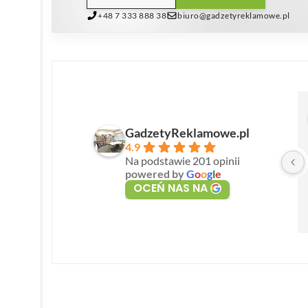
+48 7 333 888 38
biuro@gadzetyreklamowe.pl
GadzetyReklamowe.pl
4.9
Na podstawie 201 opinii
powered by
G
o
o
g
l
e
OCEŃ NAS NA