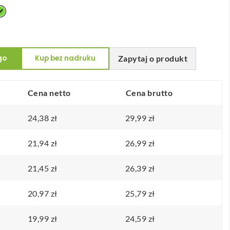
e
s
c
e
go
Kup bez nadruku
Zapytaj o produkt
n
:
o
Cena netto
Cena brutto
d
2
24,38
zł
29,99
zł
4
,
21,94
zł
26,99
zł
3
8
21,45
zł
26,39
zł
z
20,97
zł
25,79
zł
ł
d
19,99
zł
24,59
zł
o