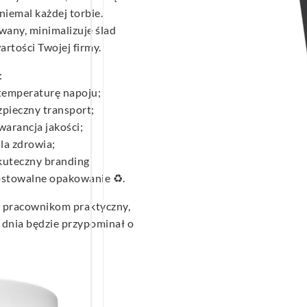
iemal każdej torbie.
wany, minimalizuje ślad
rtości Twojej firmy.
:
temperaturę napoju;
pieczny transport;
warancja jakości;
la zdrowia;
kuteczny branding;
ostowalne opakowanie ♻️.
z pracownikom praktyczny,
o dnia będzie przypominał o