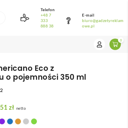
Telefon
+48 7
E-mail
333
biuro@gadzetyreklam
888 38
owe.pl
0
ericano Eco z
u o pojemności 350 ml
22
Z
,51
zł
netto
a
k
r