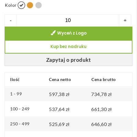
Kolor
ilość
-
+
Kooduu
Wyceń z Logo
Sensa
Play
Kup bez nadruku
przenośny
głośnik
Zapytaj o produkt
JBL
i
Ilość
Cena netto
Cena brutto
lampa
1 - 99
597,38
zł
734,78
zł
100 - 249
537,64
zł
661,30
zł
250 - 499
525,69
zł
646,60
zł