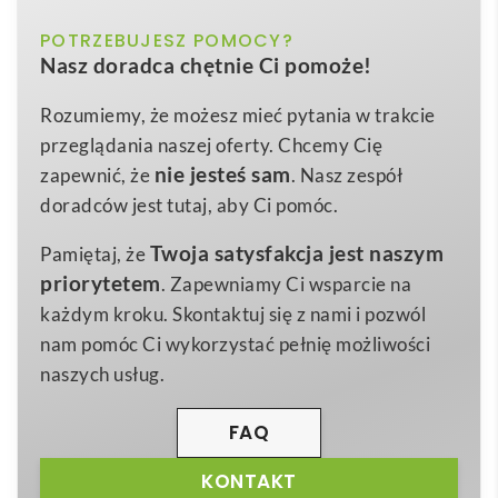
Kooduu Sensa Play przenośny głośnik JBL i lampa
biały, pomarańczowy, szary
POTRZEBUJESZ POMOCY?
Kolor
to prawdziwa symbioza dźwięku i światła, która
Nasz doradca chętnie Ci pomoże!
odmieni każde otoczenie 😊. W jednym, eleganckim
19 x 21,4 x 19 cm
Wymiary
korpusie ze
stali
i
plastu
, o wymiarach 19 × 21,4 × 19
Rozumiemy, że możesz mieć pytania w trakcie
1400 g
Waga
cm i wadze zaledwie 1400 g, zamknięto potężny,
przeglądania naszej oferty. Chcemy Cię
Stal, Plastik
szerokopasmowy przetwornik
10 W
, wsparty
Materiał
nie jesteś sam
zapewnić, że
. Nasz zespół
najnowszym
Bluetooth 5.3
. Dzięki akumulatorowi
doradców jest tutaj, aby Ci pomóc.
2600 mAh
urządzenie gra i świeci nawet
10 godzin
, a
Twoja satysfakcja jest naszym
Pamiętaj, że
szybkie ładowanie USB-C w praktycznej stacji
priorytetem
. Zapewniamy Ci wsparcie na
dokującej trwa jedynie 3,5 h. Nastrojowe, ciepłe
każdym kroku. Skontaktuj się z nami i pozwól
światło LED
2900 K
o jasności
150 lumenów
z
nam pomóc Ci wykorzystać pełnię możliwości
bezstopniowym ściemniaczem pozwoli stworzyć
naszych usług.
perfekcyjną atmosferę zarówno w domu, jak i na
tarasie. Dostępność trzech modnych kolorów –
FAQ
pomarańczowego, szarego i białego – sprawia, że
produkt bez trudu wpisze się w każdą aranżację.
KONTAKT