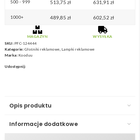
500 - 999
513,75
zł
631,91
zł
1000+
489,85
zł
602,52
zł
MAGAZYN
WYSYŁKA
SKU:
PFC-124444
Kategorie:
Głośniki reklamowe
,
Lampki reklamowe
Marka:
Kooduu
Udostępnij:
Opis produktu
Informacje dodatkowe
Kooduu Sensa Play przenośny głośnik JBL i lampa