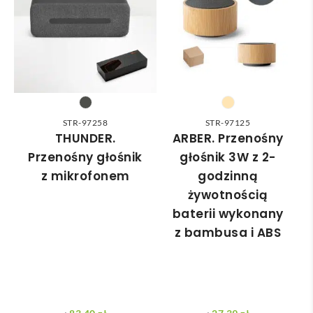
wied
zam
nią 
ówie
do 
nia 
nasz
moż
ych 
e nie 
potr
dotr
zeb. 
zeć ( 
STR-97258
STR-97125
Czas 
bo 
THUNDER.
ARBER. Przenośny
reali
bard
Przenośny głośnik
głośnik 3W z 2-
zacji 
zo 
z mikrofonem
godzinną
był 
późn
żywotnością
krót
o 
baterii wykonany
szy 
zam
z bambusa i ABS
niż 
ówił
zakł
am ) 
adan
ale 
y.
wszy
stko 