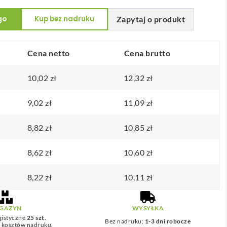
go
Kup bez nadruku
Zapytaj o produkt
Cena netto
Cena brutto
10,02
zł
12,32
zł
9,02
zł
11,09
zł
8,82
zł
10,85
zł
8,62
zł
10,60
zł
8,22
zł
10,11
zł
GAZYN
WYSYŁKA
gistyczne
25 szt.
Bez nadruku:
1-3 dni robocze
z kosztów nadruku.