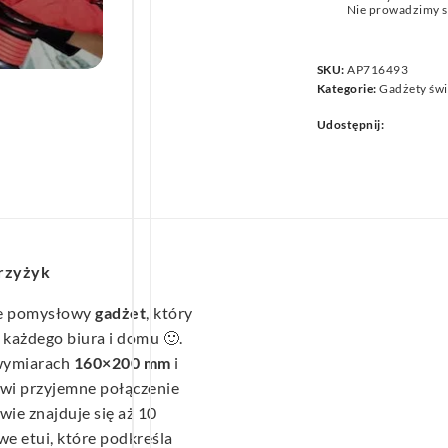
Nie prowadzimy s
we
SKU:
AP716493
Kategorie:
Gadżety św
Udostępnij:
krzyżyk
le pomysłowy
gadżet
, który
ażdego biura i domu 🙂.
 wymiarach
160×200 mm
i
owi przyjemne połączenie
wie znajduje się aż 10
e etui, które podkreśla