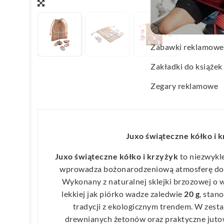
Wachlarze reklamo
Wagi kuchenne
Zabawki reklamowe
Zakładki do książek
Zegary reklamowe
Juxo świąteczne kółko i 
Juxo świąteczne kółko i krzyżyk
to niezwyk
wprowadza bożonarodzeniową atmosferę do k
Wykonany z naturalnej sklejki brzozowej o
lekkiej jak piórko wadze zaledwie
20 g
, stan
tradycji z ekologicznym trendem. W zesta
drewnianych żetonów oraz praktyczne jutow