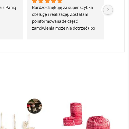
 z Panią 
Bardzo dziękuję za super szybka 
Bardzo d
obsługę i realizację. Zostałam 
realizacj
poinformowana że część 
dostawa
zamówienia może nie dotrzeć ( bo 
Polecam
bardzo późno zamówiłam ) ale 
wszystko się udalo. Dziękuję za 
obsługę pani Marii T. Będę wracać 
po kolejne produkty