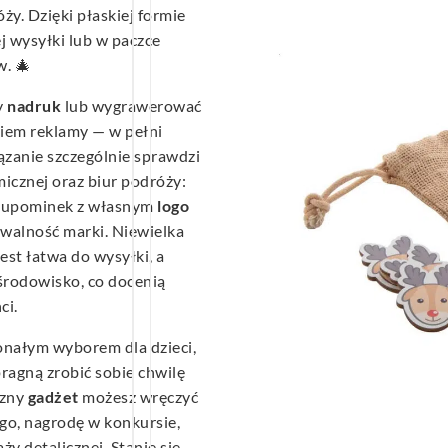
ży. Dzięki płaskiej formie
j wysyłki lub w paczce
w. 🎄
y
nadruk
lub wygrawerować
kiem reklamy — w pełni
ązanie szczególnie sprawdzi
icznej oraz biur podróży:
y upominek z własnym
logo
walność marki. Niewielka
est łatwa do wysyłki, a
 środowisko, co docenią
ci.
nałym wyborem dla dzieci,
ragną zrobić sobie chwilę
czny
gadżet
możesz wręczyć
go, nagrodę w konkursie,
y detalicznej. Stanie się