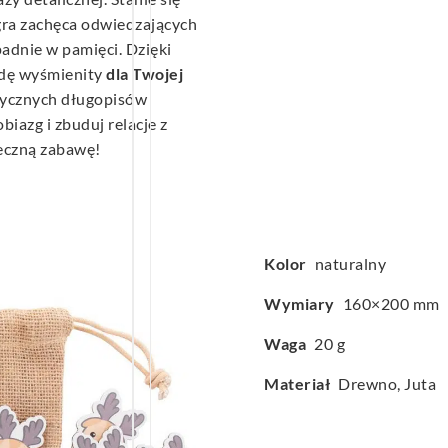
gra zachęca odwiedzających
adnie w pamięci. Dzięki
wdę wyśmienity
dla Twojej
asycznych długopisów
biazg i zbuduj relacje z
teczną zabawę!
Kolor
naturalny
Wymiary
160×200 mm
Waga
20 g
Materiał
Drewno, Juta