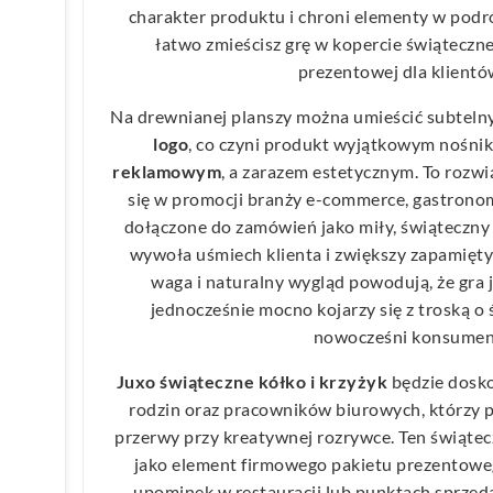
charakter produktu i chroni elementy w podró
łatwo zmieścisz grę w kopercie świąteczne
prezentowej dla klientó
Na drewnianej planszy można umieścić subteln
logo
, co czyni produkt wyjątkowym nośni
reklamowym
, a zarazem estetycznym. To rozwi
się w promocji branży e-commerce, gastronom
dołączone do zamówień jako miły, świąteczn
wywoła uśmiech klienta i zwiększy zapamięty
waga i naturalny wygląd powodują, że gra j
jednocześnie mocno kojarzy się z troską o
nowocześni konsumen
Juxo świąteczne kółko i krzyżyk
będzie dosko
rodzin oraz pracowników biurowych, którzy p
przerwy przy kreatywnej rozrywce. Ten świąte
jako element firmowego pakietu prezentowe
upominek w restauracji lub punktach sprzedaż