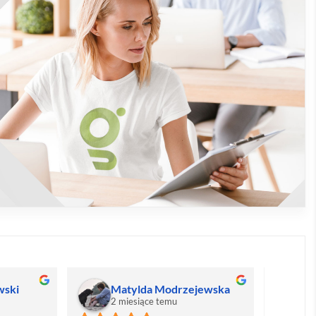
wski
Matylda Modrzejewska
M
2 miesiące temu
2