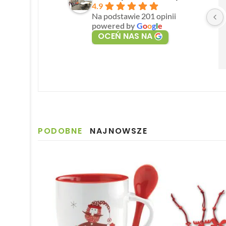
4.9
Na podstawie 201 opinii
powered by
G
o
o
g
l
e
OCEŃ NAS NA
PODOBNE
NAJNOWSZE