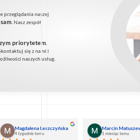
e przeglądania naszej
ś sam
. Nasz zespół
szym priorytetem
.
ontaktuj się z nami i
żliwości naszych usług.
Magdalena Leszczyńska
Marcin Matusze
4 tygodnie temu
1 miesiąc temu