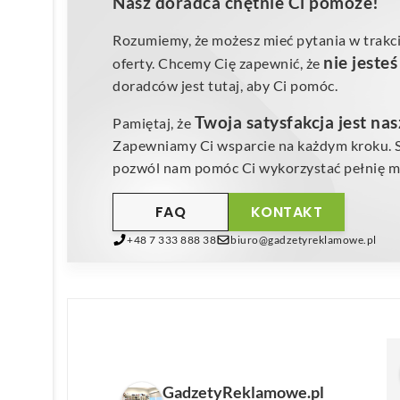
Nasz doradca chętnie Ci pomoże!
Rozumiemy, że możesz mieć pytania w trakci
nie jeste
oferty. Chcemy Cię zapewnić, że
doradców jest tutaj, aby Ci pomóc.
Twoja satysfakcja jest na
Pamiętaj, że
Zapewniamy Ci wsparcie na każdym kroku. Sk
pozwól nam pomóc Ci wykorzystać pełnię mo
FAQ
KONTAKT
+48 7 333 888 38
biuro@gadzetyreklamowe.pl
GadzetyReklamowe.pl