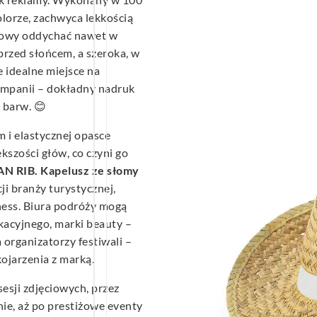
lorze, zachwyca lekkością
głowy oddychać nawet w
przed słońcem, a szeroka, w
 idealne miejsce na
mpanii – dokładny nadruk
 barw. 😊
 i elastycznej opasce
szości głów, co czyni go
AN RIB. Kapelusz ze słomy
i branży turystycznej,
ness. Biura podróży mogą
acyjnego, marki beauty –
 organizatorzy festiwali –
ojarzenia z marką.
esji zdjęciowych, przez
nie, aż po prestiżowe eventy