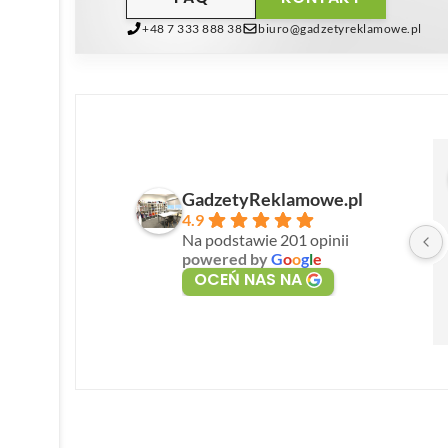
+48 7 333 888 38
biuro@gadzetyreklamowe.pl
GadzetyReklamowe.pl
4.9
Na podstawie 201 opinii
powered by
G
o
o
g
l
e
OCEŃ NAS NA