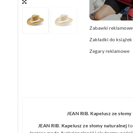
Wachlarze reklamo
Wagi kuchenne
Zabawki reklamowe
Zakładki do książek
Zegary reklamowe
JEAN RIB. Kapelusz ze słomy 
JEAN RIB. Kapelusz ze słomy naturalnej
to
łącząca modę, funkcjonalność i skuteczny noś