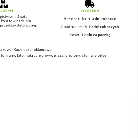
GAZYN
WYSYŁKA
gistyczne
5 szt.
Bez nadruku:
1-3 dni robocze
z kosztów nadruku.
przedaży detalicznej.
Z nadrukiem:
5-10 dni roboczych
Koszt:
19 pln za paczkę
plażowe
,
Kapelusze reklamowe
 słomiany
,
lato
,
nakrycie głowy
,
plaża
,
pleciony
,
słoma
,
słońce