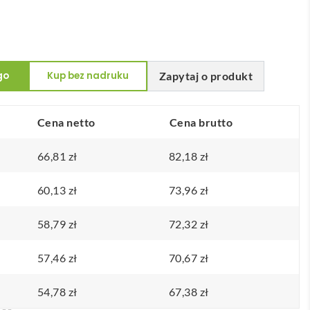
go
Kup bez nadruku
Zapytaj o produkt
Cena netto
Cena brutto
66,81
zł
82,18
zł
60,13
zł
73,96
zł
58,79
zł
72,32
zł
57,46
zł
70,67
zł
54,78
zł
67,38
zł