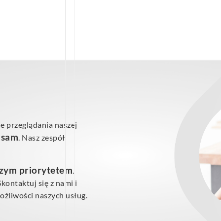
e przeglądania naszej
ś sam
. Nasz zespół
szym priorytetem
.
ontaktuj się z nami i
żliwości naszych usług.