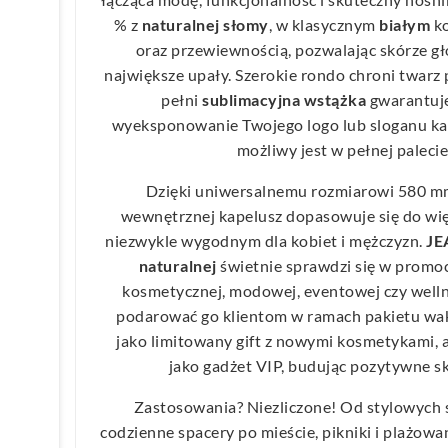
% z
naturalnej słomy
, w klasycznym
białym
ko
oraz przewiewnością, pozwalając skórze 
największe upały. Szerokie rondo chroni twarz 
pełni
sublimacyjna wstążka
gwarantuje
wyeksponowanie Twojego logo lub sloganu ka
możliwy jest w pełnej palecie
Dzięki uniwersalnemu rozmiarowi 580 mm
wewnętrznej kapelusz dopasowuje się do więk
niezwykle wygodnym dla kobiet i mężczyzn.
JE
naturalnej
świetnie sprawdzi się w promocj
kosmetycznej, modowej, eventowej czy well
podarować go klientom w ramach pakietu wak
jako limitowany gift z nowymi kosmetykami, a
jako gadżet VIP, budując pozytywne sk
Zastosowania? Niezliczone! Od stylowych s
codzienne spacery po mieście, pikniki i plażowa