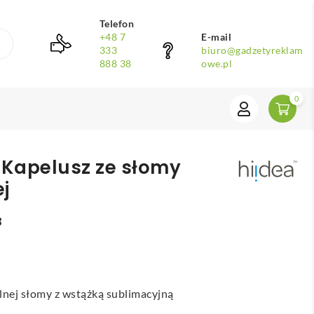
Telefon
+48 7
E-mail
333
biuro@gadzetyreklam
888 38
owe.pl
0
 Kapelusz ze słomy
j
3
lnej słomy z wstążką sublimacyjną