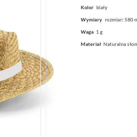
Kolor
biały
Wymiary
rozmiar: 580
Waga
1 g
Materiał
Naturalna sło