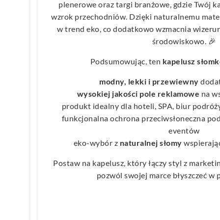
plenerowe oraz targi branżowe, gdzie Twój ka
wzrok przechodniów. Dzięki naturalnemu mater
w trend eko, co dodatkowo wzmacnia wizerun
środowiskowo. 🎉
Podsumowując, ten
kapelusz słom
modny, lekki i przewiewny
dodat
wysokiej jakości pole reklamowe
na ws
produkt idealny dla hoteli, SPA, biur podróż
funkcjonalna ochrona przeciwsłoneczna podc
eventów
eko-wybór z
naturalnej słomy
wspierają
Postaw na kapelusz, który łączy styl z market
pozwól swojej marce błyszczeć w 