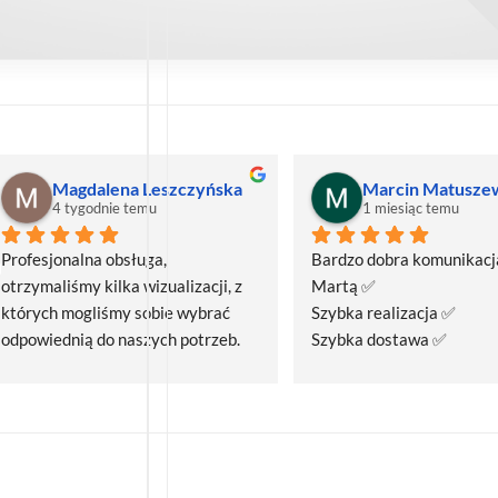
Magdalena Leszczyńska
Marcin Matusze
4 tygodnie temu
1 miesiąc temu
Profesjonalna obsługa, 
Bardzo dobra komunikacja
otrzymaliśmy kilka wizualizacji, z 
Martą ✅
których mogliśmy sobie wybrać 
Szybka realizacja ✅
odpowiednią do naszych potrzeb. 
Szybka dostawa ✅
Czas realizacji był krótszy niż 
zakładany.