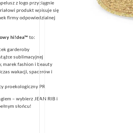
pelusz z logo przyciągnie
iałowi produkt wpisuje się
ek firmy odpowiedzialnej
kowy hi!dea™
to:
ek garderoby
tążce sublimacyjnej
y, marek fashion i beauty
zas wakacji, spacerów i
cy proekologiczny PR
ingiem – wybierz JEAN RIB i
pełnym słońcu!