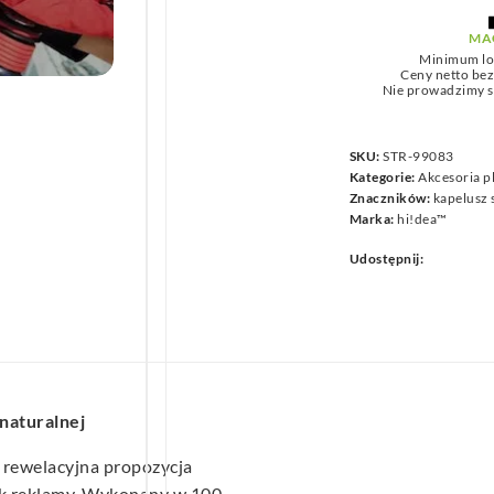
we
MA
Minimum lo
Ceny netto be
Nie prowadzimy s
SKU:
STR-99083
Kategorie:
Akcesoria 
Znaczników:
kapelusz
Marka:
hi!dea™
Udostępnij:
naturalnej
 rewelacyjna propozycja
nik reklamy. Wykonany w 100