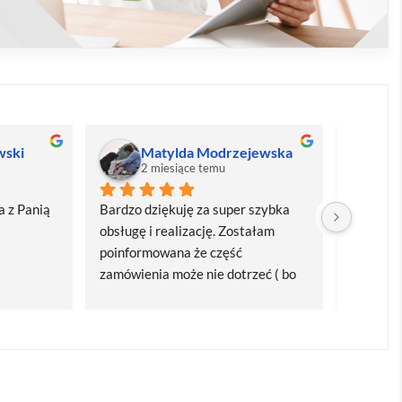
wski
Matylda Modrzejewska
M
2 miesiące temu
2
 z Panią 
Bardzo dziękuję za super szybka 
Bardzo d
obsługę i realizację. Zostałam 
realizacj
poinformowana że część 
dostawa
zamówienia może nie dotrzeć ( bo 
Polecam
bardzo późno zamówiłam ) ale 
wszystko się udalo. Dziękuję za 
obsługę pani Marii T. Będę wracać 
po kolejne produkty