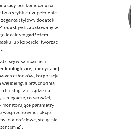
ni pracy
bez konieczności
atwia szybkie uzupełnienie
z zegarka stylowy dodatek
. Produkt jest zapakowany w
 go idealnym
gadżetem
asku lub kopercie, tworząc
.
dzi się w kampaniach
 technologicznej, medycznej
owych członków, korporacja
 wellbeing, a przychodnia
ich usług. Z urządzenia
 – biegacze, rowerzyści,
y monitorujące parametry
e wesprze również akcje
y lojalnościowe, stając się
ezentem 🎁.