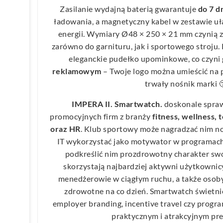
Zasilanie wydajną baterią gwarantuje
do 7 d
ładowania, a magnetyczny kabel w zestawie uł
energii. Wymiary Ø48 × 250 × 21 mm czynią 
zarówno do garnituru, jak i sportowego stroju
eleganckie pudełko upominkowe, co czyni
reklamowym
– Twoje logo można umieścić na p
trwały nośnik marki 
IMPERA II. Smartwatch.
doskonale spraw
promocyjnych firm z branży
fitness, wellness,
oraz HR
. Klub sportowy może nagradzać nim n
IT wykorzystać jako motywator w programach
podkreślić nim prozdrowotny charakter swo
skorzystają najbardziej aktywni użytkownicy
menedżerowie w ciągłym ruchu, a także osob
zdrowotne na co dzień. Smartwatch świetni
employer branding, incentive travel czy program
praktycznym i atrakcyjnym pr