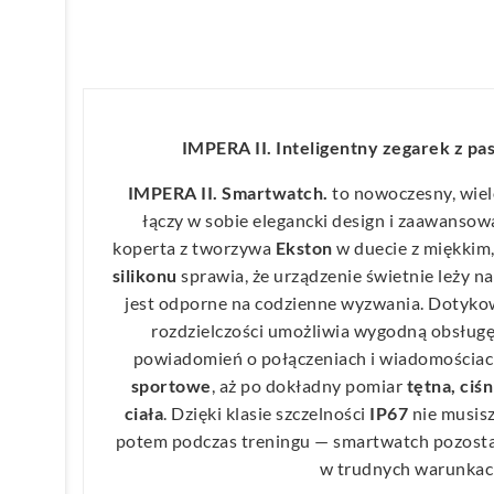
IMPERA II. Inteligentny zegarek z p
IMPERA II. Smartwatch.
to nowoczesny, wiel
łączy w sobie elegancki design i zaawansow
koperta z tworzywa
Ekston
w duecie z miękkim,
silikonu
sprawia, że urządzenie świetnie leży n
jest odporne na codzienne wyzwania. Dotyko
rozdzielczości umożliwia wygodną obsługę 
powiadomień o połączeniach i wiadomościach
sportowe
, aż po dokładny pomiar
tętna, ciś
ciała
. Dzięki klasie szczelności
IP67
nie musisz
potem podczas treningu — smartwatch pozosta
w trudnych warunkac