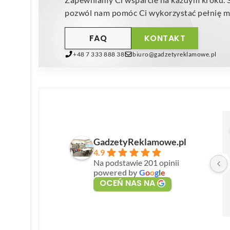
pozwól nam pomóc Ci wykorzystać pełnię mo
FAQ
KONTAKT
+48 7 333 888 38
biuro@gadzetyreklamowe.pl
GadzetyReklamowe.pl
4.9
Na podstawie 201 opinii
powered by
G
o
o
g
l
e
OCEŃ NAS NA