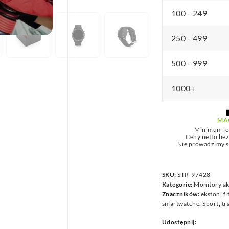
we
100 - 249
250 - 499
500 - 999
1000+
MA
Minimum lo
Ceny netto be
Nie prowadzimy s
SKU:
STR-97428
Kategorie:
Monitory ak
Znaczników:
ekston
,
fi
smartwatche
,
Sport
,
tr
Udostępnij: