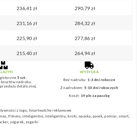
236,41
zł
290,79
zł
231,16
zł
284,32
zł
225,90
zł
277,86
zł
215,40
zł
264,94
zł
GAZYN
WYSYŁKA
gistyczne
5 szt.
Bez nadruku:
1-3 dni robocze
z kosztów nadruku.
przedaży detalicznej.
Z nadrukiem:
5-10 dni roboczych
Koszt:
19 pln za paczkę
tywności z logo
,
Smartwatche reklamowe
tnes
,
Fitness
,
inteligentne
,
inteligentny
,
kroki
,
opaska
,
pasek
,
pomiar
,
smart
,
acker
,
zegarek
,
zegarki