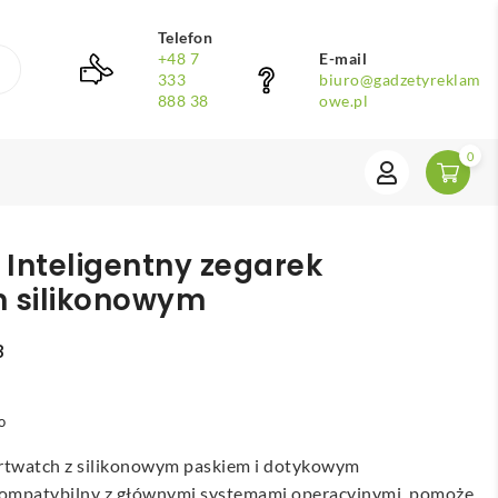
Telefon
+48 7
E-mail
333
biuro@gadzetyreklam
888 38
owe.pl
0
. Inteligentny zegarek
m silikonowym
8
o
twatch z silikonowym paskiem i dotykowym
ompatybilny z głównymi systemami operacyjnymi, pomoże