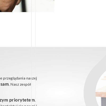
e przeglądania naszej
ś sam
. Nasz zespół
szym priorytetem
.
ontaktuj się z nami i