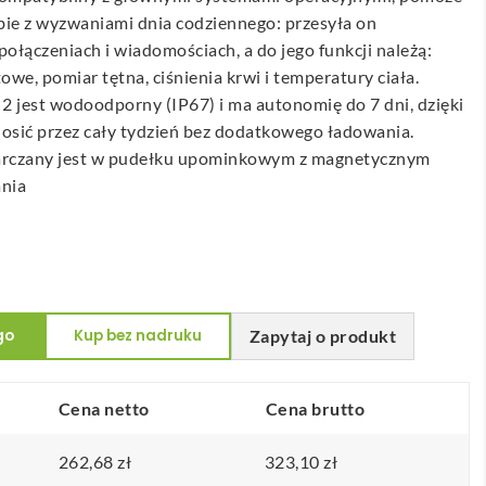
sobie z wyzwaniami dnia codziennego: przesyła on
ołączeniach i wiadomościach, a do jego funkcji należą:
we, pomiar tętna, ciśnienia krwi i temperatury ciała.
 jest wodoodporny (IP67) i ma autonomię do 7 dni, dzięki
osić przez cały tydzień bez dodatkowego ładowania.
arczany jest w pudełku upominkowym z magnetycznym
nia
go
Kup bez nadruku
Zapytaj o produkt
Cena netto
Cena brutto
262,68
zł
323,10
zł