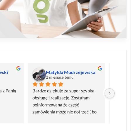
wski
Matylda Modrzejewska
M
2 miesiące temu
2
 z Panią 
Bardzo dziękuję za super szybka 
Bardzo d
obsługę i realizację. Zostałam 
realizacj
poinformowana że część 
dostawa
zamówienia może nie dotrzeć ( bo 
Polecam
bardzo późno zamówiłam ) ale 
wszystko się udalo. Dziękuję za 