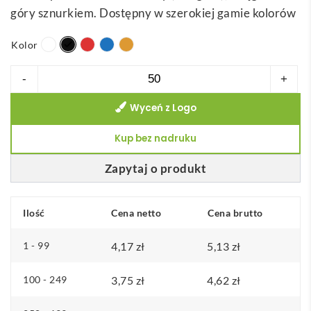
góry sznurkiem. Dostępny w szerokiej gamie kolorów
r
e
Kolor
s
c
ilość
-
+
e
ILFORD.
n
Wyceń z Logo
Worek
:
ze
Kup bez nadruku
o
sznurkiem,
d
100%
Zapytaj o produkt
4
bawełna
,
(100g/m²)
Ilość
Cena netto
Cena brutto
1
7
1 - 99
4,17
zł
5,13
zł
z
100 - 249
3,75
zł
4,62
zł
ł