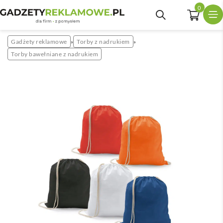
0
Gadżety reklamowe
Torby z nadrukiem
»
»
Torby bawełniane z nadrukiem