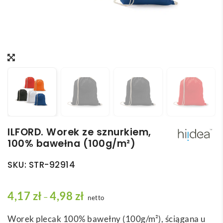
ILFORD. Worek ze sznurkiem,
100% bawełna (100g/m²)
SKU:
STR-92914
Z
4,17
zł
4,98
zł
–
netto
a
Worek plecak 100% bawełny (100g/m²), ściągana u
k