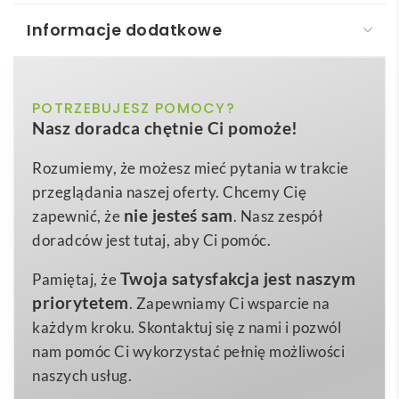
Informacje dodatkowe
ILFORD. Worek ze sznurkiem, 100% bawełna
(100g/m²)
biały, czarny, czerwony, niebieski,
POTRZEBUJESZ POMOCY?
Kolor
ILFORD. Worek ze sznurkiem, 100% bawełna
to
Nasz doradca chętnie Ci pomoże!
pomarańczowy
funkcjonalny gadżet reklamowy, który łączy w sobie
prostotę, ekologię i szerokie możliwości
370 x 410 mm
Wymiary
Rozumiemy, że możesz mieć pytania w trakcie
personalizacji. Wykonany z
100% naturalnej
przeglądania naszej oferty. Chcemy Cię
45 g
Waga
bawełny o gramaturze 100 g/m²
gwarantuje
nie jesteś sam
zapewnić, że
. Nasz zespół
100% bawełna
wytrzymałość nawet przy codziennym intensywnym
Materiał
doradców jest tutaj, aby Ci pomóc.
użytkowaniu, a przy tym jest przyjazny dla skóry i
Twoja satysfakcja jest naszym
Pamiętaj, że
środowiska. Rozmiar 370 × 410 mm zapewnia dużo
priorytetem
. Zapewniamy Ci wsparcie na
miejsca na ubrania sportowe, materiały
każdym kroku. Skontaktuj się z nami i pozwól
konferencyjne czy zakupy, a jednocześnie pozostaje
nam pomóc Ci wykorzystać pełnię możliwości
lekki i łatwy do złożenia w plecaku lub szufladzie.
naszych usług.
Dzięki mocnym bawełnianym sznurkom worek