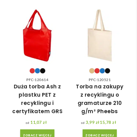
e 
ka 
wan
Pole
wybr
dost
a że 
cam
ać 
awa 
częś
odpo
✅
ć 
wied
zam
nią 
ówie
do 
nia 
nasz
moż
ych 
e nie 
potr
dotr
zeb. 
zeć ( 
PFC-120614
PFC-120521
Czas 
bo 
Duża torba Ash z
Torba na zakupy
reali
bard
plastku PET z
z recyklingu o
zacji 
zo 
recyklingu i
gramaturze 210
był 
późn
certyfikatem GRS
g/m² Pheebs
krót
o 
szy 
zam
11,07
zł
3,99
zł
15,78
zł
Zakres cen: od 3,99 zł do 15,78 zł
niż 
ówił
ZOBACZ WIĘCEJ
ZOBACZ WIĘCEJ
zakł
am ) 