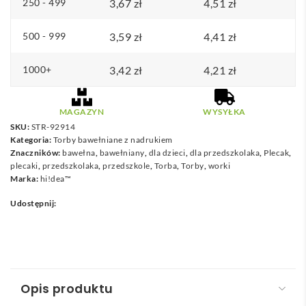
250 - 499
3,67
d
zł
4,51
zł
o
500 - 999
3,59
zł
4,41
zł
4
,
1000+
3,42
zł
4,21
zł
9
8
MAGAZYN
WYSYŁKA
SKU:
STR-92914
z
Kategoria:
Torby bawełniane z nadrukiem
ł
Znaczników:
bawełna
,
bawełniany
,
dla dzieci
,
dla przedszkolaka
,
Plecak
,
plecaki
,
przedszkolaka
,
przedszkole
,
Torba
,
Torby
,
worki
Marka:
hi!dea™
Udostępnij:
Opis produktu