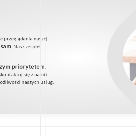
e przeglądania naszej
ś sam
. Nasz zespół
szym priorytetem
.
ontaktuj się z nami i
żliwości naszych usług.