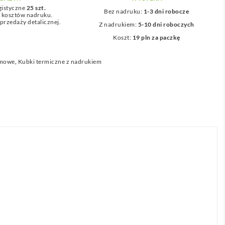
gistyczne
25 szt.
Bez nadruku:
1-3 dni robocze
z kosztów nadruku.
przedaży detalicznej.
Z nadrukiem:
5-10 dni roboczych
Koszt:
19 pln za paczkę
amowe
,
Kubki termiczne z nadrukiem