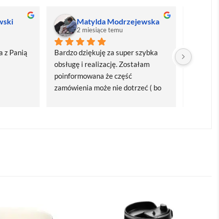
wski
Matylda Modrzejewska
M
2 miesiące temu
2
 z Panią 
Bardzo dziękuję za super szybka 
Bardzo d
obsługę i realizację. Zostałam 
realizacj
poinformowana że część 
dostawa
zamówienia może nie dotrzeć ( bo 
Polecam
bardzo późno zamówiłam ) ale 
wszystko się udalo. Dziękuję za 
obsługę pani Marii T. Będę wracać 
po kolejne produkty