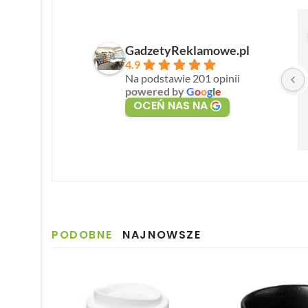
GadzetyReklamowe.pl
4.9
Na podstawie 201 opinii
powered by
G
o
o
g
l
e
OCEŃ NAS NA
PODOBNE
NAJNOWSZE