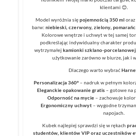
klientami 😊.
Model wyróżnia się
pojemnością 350 ml
oraz
barw:
niebieski, czerwony, zielony, pomarańcz
Kolorowe wnętrze i uchwyt w tej samej ton
podkreślając indywidualny charakter prod
wytrzymałej
kamionki szklano-porcelanowej
użytkowanie zarówno w biurze, jak i 
Dlaczego warto wybrać
Harne
Personalizacja 360°
– nadruk w pełnym kolorz
Eleganckie opakowanie gratis
– gotowe na p
Odporność na mycie
– zachowuje kolor
Ergonomiczny uchwyt
– wygodne trzymani
napojach.
Kubek najlepiej sprawdzi się w rękach
pra
studentów, klientów VIP oraz uczestników 