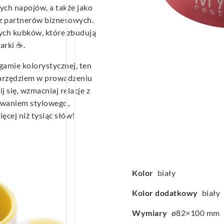
ych napojów, a także jako
sz partnerów biznesowych.
ych kubków, które zbudują
arki ☕.
 gamie kolorystycznej, ten
narzędziem w prowadzeniu
się, wzmacniaj relacje z
kowaniem stylowego,
cej niż tysiąc słów!
Kolor
biały
Kolor dodatkowy
biały
Wymiary
ø82×100 mm