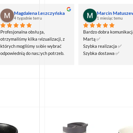
Magdalena Leszczyńska
Marcin Matusze
4 tygodnie temu
1 miesiąc temu
Profesjonalna obsługa, 
Bardzo dobra komunikacja
otrzymaliśmy kilka wizualizacji, z 
Martą ✅
których mogliśmy sobie wybrać 
Szybka realizacja ✅
odpowiednią do naszych potrzeb. 
Szybka dostawa ✅
Czas realizacji był krótszy niż 
zakładany.