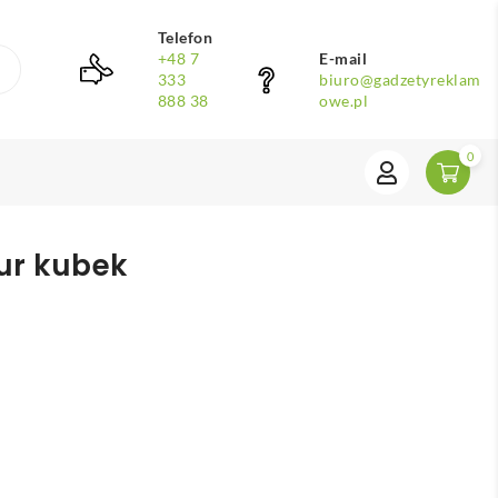
Telefon
+48 7
E-mail
333
biuro@gadzetyreklam
888 38
owe.pl
0
ur kubek