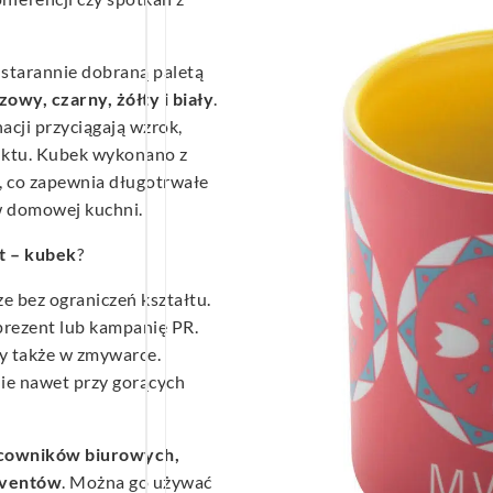
 starannie dobraną paletą
owy, czarny, żółty i biały
.
acji przyciągają wzrok,
uktu. Kubek wykonano z
, co zapewnia długotrwałe
w domowej kuchni.
t – kubek
?
e bez ograniczeń kształtu.
rezent lub kampanię PR.
y także w zmywarce.
e nawet przy gorących
cowników biurowych,
eventów
. Można go używać