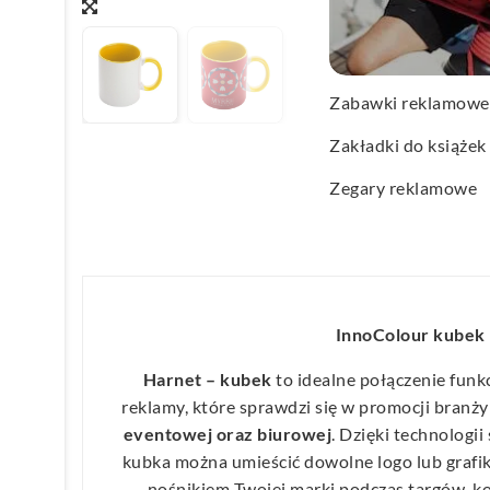
Wachlarze reklamo
Wagi kuchenne
Zabawki reklamowe
Zakładki do książek
Zegary reklamowe
InnoColour kubek
Harnet – kubek
to idealne połączenie funk
reklamy, które sprawdzi się w promocji branż
eventowej oraz biurowej
. Dzięki technologii
kubka można umieścić dowolne logo lub grafik
nośnikiem Twojej marki podczas targów, ko