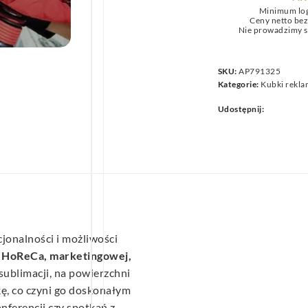
we
Minimum lo
Ceny netto be
Nie prowadzimy s
SKU:
AP791325
Kategorie:
Kubki rekl
Udostępnij:
cjonalności i możliwości
y
HoReCa, marketingowej,
 sublimacji, na powierzchni
ę, co czyni go doskonałym
nferencji czy spotkań z