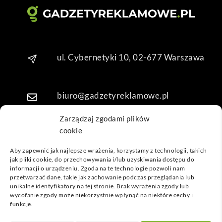
kuję 
za 
obsł
ugę 
pani 
ul. Cybernetyki 10, 02-677 Warszawa
Mari
i T. 
Będę 
biuro@gadzetyreklamowe.pl
wrac
ać po 
Zarządzaj zgodami plików
kolej
cookie
Telefon: +48 7 333 888 38
ne 
prod
Aby zapewnić jak najlepsze wrażenia, korzystamy z technologii, takich
jak pliki cookie, do przechowywania i/lub uzyskiwania dostępu do
ukty
Telefon: +48 7 333 888 48
informacji o urządzeniu. Zgoda na te technologie pozwoli nam
przetwarzać dane, takie jak zachowanie podczas przeglądania lub
unikalne identyfikatory na tej stronie. Brak wyrażenia zgody lub
POPULARNE GADŻETY
wycofanie zgody może niekorzystnie wpłynąć na niektóre cechy i
funkcje.
NASZE LOKALIZACJE