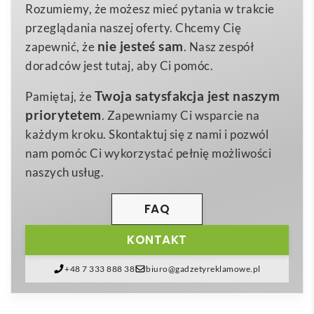
Wykonany z gęsto plecionego poliestru o gramaturze
Rozumiemy, że możesz mieć pytania w trakcie
1,430 kg
Waga
gwarantującej nośność aż do
120 kg
, hamak jest
przeglądania naszej oferty. Chcemy Cię
cotton
odporny na przetarcia, szybkoschnący i łatwy w
Materiał
nie jesteś sam
zapewnić, że
. Nasz zespół
czyszczeniu – wystarczy przetrzeć wilgotną
doradców jest tutaj, aby Ci pomóc.
ściereczką, by znów wyglądał jak nowy. Neutralny,
Twoja satysfakcja jest naszym
Pamiętaj, że
beżowy kolor
doskonale komponuje się z otoczeniem i
priorytetem
. Zapewniamy Ci wsparcie na
stanowi idealne tło pod indywidualny nadruk lub
każdym kroku. Skontaktuj się z nami i pozwól
naszywkę, dzięki czemu Twoje
logo
będzie dobrze
nam pomóc Ci wykorzystać pełnię możliwości
widoczne na każdym pikniku, festiwalu czy
naszych usług.
biwakowej wyprawie 😎.
Zaletą modelu
Hamak poliestrowa – HAMMACA
jest
FAQ
kompaktowe etui zapinane na ściągacz, umożliwiające
KONTAKT
wygodne przenoszenie w plecaku, walizce czy torbie
reklamowej. Całość waży niewiele, więc gadżet
+48 7 333 888 38
biuro@gadzetyreklamowe.pl
sprawdzi się zarówno w podróży, jak i w ogrodzie lub
na balkonie. W zestawie znajdują się mocne linki z