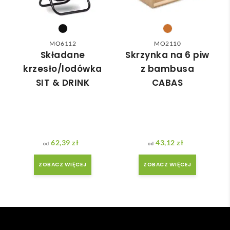
nasz
moż
ych 
e nie 
potr
dotr
zeb. 
zeć ( 
MO6112
MO2110
Czas 
bo 
Składane
Skrzynka na 6 piw
reali
bard
krzesło/lodówka
z bambusa
zacji 
zo 
SIT & DRINK
CABAS
był 
późn
krót
o 
szy 
zam
niż 
ówił
zakł
am ) 
62,39
zł
43,12
zł
adan
ale 
y.
wszy
ZOBACZ WIĘCEJ
ZOBACZ WIĘCEJ
stko 
się 
udal
o. 
Dzię