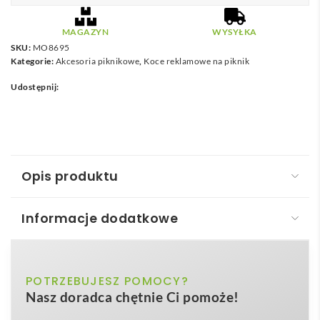
MAGAZYN
WYSYŁKA
SKU:
MO8695
Kategorie:
Akcesoria piknikowe
,
Koce reklamowe na piknik
Udostępnij:
Opis produktu
Informacje dodatkowe
Hamak poliestrowa HAMMACA
Hamak poliestrowa – HAMMACA
to uniwersalny
beżowy
POTRZEBUJESZ POMOCY?
Kolor
gadżet outdoorowy, który łączy w sobie komfort,
Nasz doradca chętnie Ci pomoże!
wytrzymałość i ogromny potencjał reklamowy.
194x81cm
Wymiary