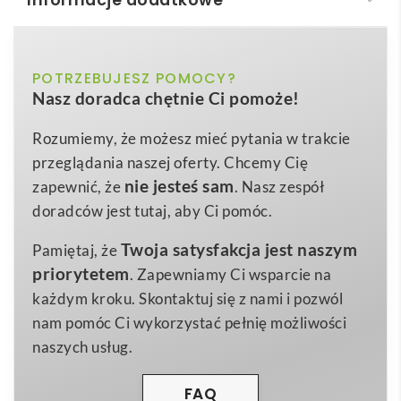
Informacje dodatkowe
H2O Active® Eco Base 650 ml bidon sportowy z
odchylaną pokrywką
biały, czarny, czerwony, niebieski, zielony
POTRZEBUJESZ POMOCY?
Kolor
H2O Active® Eco Base 650 ml bidon sportowy z
Nasz doradca chętnie Ci pomoże!
odchylaną pokrywką
to ekologiczne i funkcjonalne
podstawowy, ciemnoszary,
Kolor
rozwiązanie, które łączy codzienną wygodę z troską o
szary
dodatkowy
Rozumiemy, że możesz mieć pytania w trakcie
planetę 🌊. Jednościenna konstrukcja z
tworzywa
przeglądania naszej oferty. Chcemy Cię
PCR Plastic, Polipropylen
Materiał
sztucznego pochodzącego z recyklingu
Ocean-
nie jesteś sam
zapewnić, że
. Nasz zespół
22,1 x Ø 7,35 cm
Bound sprawia, że każdy łyk wody przyczynia się do
Wymiary
doradców jest tutaj, aby Ci pomóc.
ograniczenia ilości odpadów trafiających do mórz.
84 g
Waga
Twoja satysfakcja jest naszym
Pamiętaj, że
Plastik pozyskiwany w promieniu 50 km od linii
priorytetem
. Zapewniamy Ci wsparcie na
brzegowej jest sortowany i przetwarzany w
wysokiej
każdym kroku. Skontaktuj się z nami i pozwól
jakości materiał dopuszczony do kontaktu z
nam pomóc Ci wykorzystać pełnię możliwości
żywnością
, a następnie formowany w ergonomiczny
naszych usług.
korpus o pojemności 650 ml.
Odchylana pokrywka typu flip-top
zapobiega
FAQ