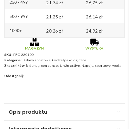
250 - 499
21,74
zł
26,75
zł
500 - 999
21,25
zł
26,14
zł
1000+
20,26
zł
24,92
zł
MAGAZYN
WYSYŁKA
SKU:
PFC-220100
Kategorie:
Bidony sportowe
,
Gadżety ekologiczne
Znaczników:
bidon
,
green concept
,
h2o active
,
Napoje
,
sportowy
,
woda
Udostępnij:
Opis produktu