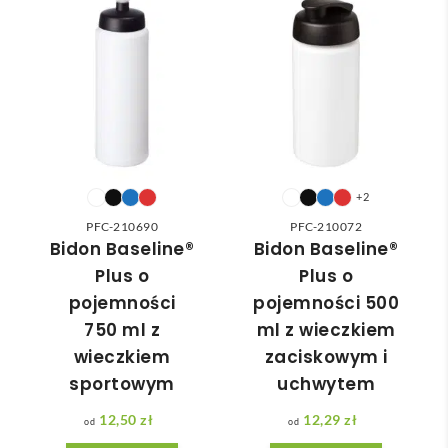
inwestujesz w zdrowie użytkowników i pozytywne
wybr
dost
a że 
cam
ać 
awa 
częś
skojarzenia z Twoją marką, jednocześnie wspierając
odpo
✅
ć 
ochronę oceanów.
wied
zam
nią 
ówie
do 
nia 
nasz
moż
ych 
e nie 
potr
dotr
+2
zeb. 
zeć ( 
PFC-210690
PFC-210072
Czas 
bo 
Bidon Baseline®
Bidon Baseline®
reali
bard
Plus o
Plus o
zacji 
zo 
pojemności
pojemności 500
był 
późn
750 ml z
ml z wieczkiem
krót
o 
wieczkiem
zaciskowym i
szy 
zam
sportowym
uchwytem
niż 
ówił
zakł
am ) 
12,50
zł
12,29
zł
adan
ale 