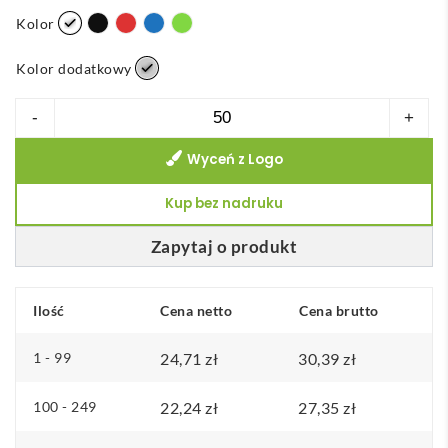
Kolor
Kolor dodatkowy
ilość
-
+
H2O
Wyceń z Logo
Active®
Eco
Kup bez nadruku
Base
650
Zapytaj o produkt
ml
bidon
Ilość
Cena netto
Cena brutto
sportowy
z
1 - 99
24,71
zł
30,39
zł
odchylaną
pokrywką
100 - 249
22,24
zł
27,35
zł