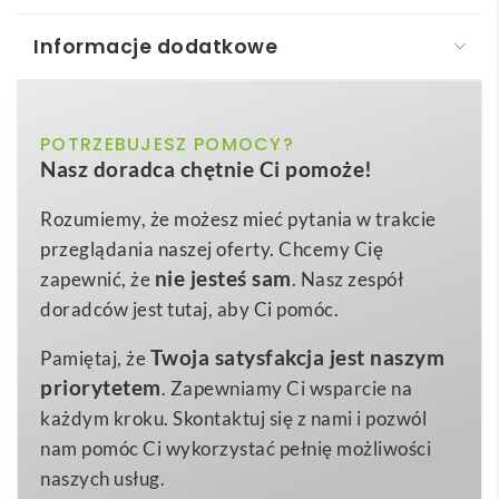
Informacje dodatkowe
GRAFIT COLOUR. Ołówek stolarski o twardości HB
GRAFIT COLOUR. Ołówek stolarski
to obowiązkowe
biały, ciemnoniebieski, czerwony
POTRZEBUJESZ POMOCY?
Kolor
wyposażenie każdego warsztatu, ekipy remontowej
Nasz doradca chętnie Ci pomoże!
oraz punktu handlowego z materiałami budowlanymi.
11 x 175 x 7 mm
Wymiary
Wykonany z naturalnego
drewna
, dostępny w trzech
Rozumiemy, że możesz mieć pytania w trakcie
9 g
Waga
intensywnych kolorach –
czerwonym, białym i
przeglądania naszej oferty. Chcemy Cię
Drewno
ciemnoniebieskim
– przyciąga wzrok i podkreśla
Materiał
nie jesteś sam
zapewnić, że
. Nasz zespół
profesjonalizm użytkownika. Dzięki kompaktowym
doradców jest tutaj, aby Ci pomóc.
wymiarom 11 × 175 × 7 mm łatwo mieści się w
Twoja satysfakcja jest naszym
Pamiętaj, że
kieszeni spodni roboczych lub w przyborniku, a
priorytetem
. Zapewniamy Ci wsparcie na
optymalnie dobrany grafit pozwala na
precyzyjne
każdym kroku. Skontaktuj się z nami i pozwól
znakowanie
nawet na szorstkich powierzchniach
nam pomóc Ci wykorzystać pełnię możliwości
drewnianych, płytach OSB czy MDF.
naszych usług.
Ten
drewniany ołówek reklamowy
z linii hi!dea™