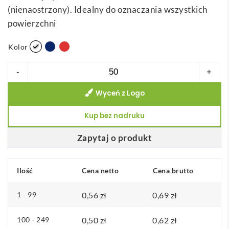
(nienaostrzony). Idealny do oznaczania wszystkich
powierzchni
Kolor
ilość
-
+
GRAFIT
Wyceń z Logo
COLOUR.
Ołówek
Kup bez nadruku
stolarski
o
Zapytaj o produkt
twardości
HB
Ilość
Cena netto
Cena brutto
1 - 99
0,56
zł
0,69
zł
100 - 249
0,50
zł
0,62
zł