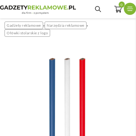
0
Gadżety reklamowe
Narzędzia reklamowe
»
»
Ołówki stolarskie z logo