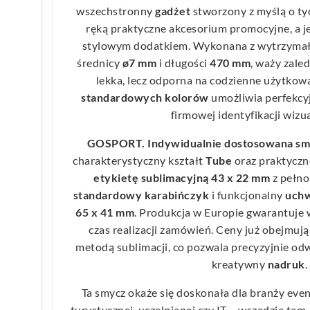
wszechstronny
gadżet
stworzony z myślą o ty
ręką praktyczne akcesorium promocyjne, a j
stylowym dodatkiem. Wykonana z wytrzyma
średnicy
ø7 mm
i długości
470 mm
, waży zale
lekka, lecz odporna na codzienne użytkow
standardowych kolorów
umożliwia perfekcy
firmowej identyfikacji wizua
GOSPORT. Indywidualnie dostosowana smy
charakterystyczny kształt
Tube
oraz praktyczn
etykietę sublimacyjną 43 x 22 mm
z pełn
standardowy karabińczyk
i funkcjonalny
uchw
65 x 41 mm
. Produkcja w Europie gwarantuje 
czas realizacji zamówień. Ceny już obejmuj
metodą sublimacji, co pozwala precyzyjnie o
kreatywny
nadruk
.
Ta smycz okaże się doskonała dla branży even
turystycznej, uczelnianej czy IT – wszędzie tam,