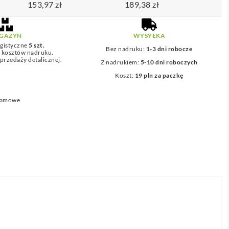
153,97
zł
189,38
zł
GAZYN
WYSYŁKA
gistyczne
5 szt.
Bez nadruku:
1-3 dni robocze
z kosztów nadruku.
przedaży detalicznej.
Z nadrukiem:
5-10 dni roboczych
Koszt:
19 pln za paczkę
lamowe