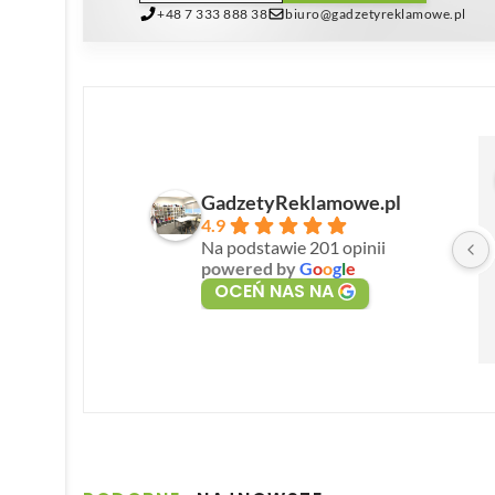
+48 7 333 888 38
biuro@gadzetyreklamowe.pl
GadzetyReklamowe.pl
4.9
Na podstawie 201 opinii
powered by
G
o
o
g
l
e
OCEŃ NAS NA