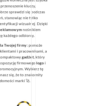
przenoszenie kluczy,
obrze sprawdzi się podczas
ń, stanowiąc nie tylko
entyfikacji wizualnej. Dzięki
reklamowym
nośnikiem
ę każdego odbiorcy.
la Twojej firmy
: pomoże
klientami i pracownikami, a
o kompaktowy
gadżet
, który
 ekspozycję firmowego
logo
i
 promocyjnym. Wybierz tę
nasz się, że to znakomity
domości marki 🚀.