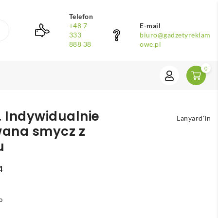
Telefon
+48 7
E-mail
333
biuro@gadzetyreklam
888 38
owe.pl
0
 Indywidualnie
Lanyard'In
ana smycz z
u
4
o