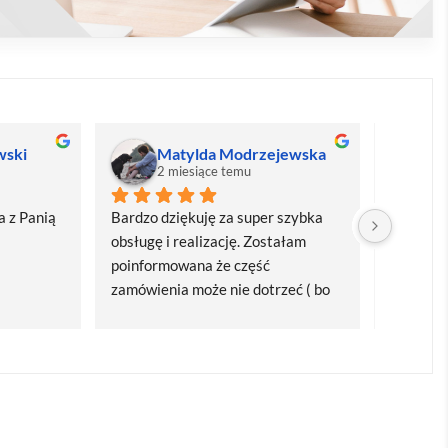
wski
Matylda Modrzejewska
M
2 miesiące temu
2
 z Panią 
Bardzo dziękuję za super szybka 
Bardzo d
obsługę i realizację. Zostałam 
realizacj
poinformowana że część 
dostawa
zamówienia może nie dotrzeć ( bo 
Polecam
bardzo późno zamówiłam ) ale 
wszystko się udalo. Dziękuję za 
obsługę pani Marii T. Będę wracać 
po kolejne produkty