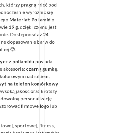
ch, którzy pragną mieć pod
ednocześnie wyróżnić się
łego
Materiał: Poliamid
o
dwie
19 g
, dzięki czemu jest
anie. Dostępność aż
24
jne dopasowanie barw do
lnej 😊.
cz z poliamidu
posiada
e akcesoria:
czarną gumkę
,
okolorowym nadrukiem,
yt na telefon komórkowy
wysoką jakość oraz krótszy
ą dowolną personalizację
dwzorować firmowe
logo
lub
towej, sportowej, fitness,
 gdzie konieczna jest szybka