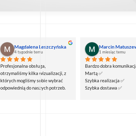
Magdalena Leszczyńska
Marcin Matusze
4 tygodnie temu
1 miesiąc temu
Profesjonalna obsługa, 
Bardzo dobra komunikacja
otrzymaliśmy kilka wizualizacji, z 
Martą ✅
których mogliśmy sobie wybrać 
Szybka realizacja ✅
odpowiednią do naszych potrzeb. 
Szybka dostawa ✅
Czas realizacji był krótszy niż 
zakładany.