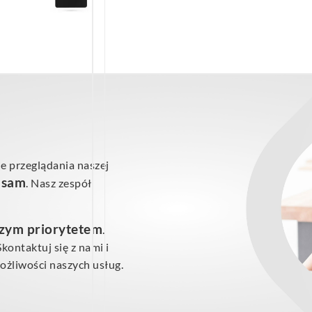
e przeglądania naszej
ś sam
. Nasz zespół
szym priorytetem
.
ontaktuj się z nami i
żliwości naszych usług.