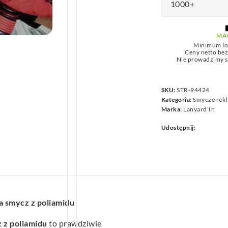
1000+
we
MA
Minimum lo
Ceny netto be
Nie prowadzimy s
SKU:
STR-94424
Kategoria:
Smycze rek
Marka:
Lanyard'In
Udostępnij:
 smycz z poliamidu
z poliamidu
to prawdziwie