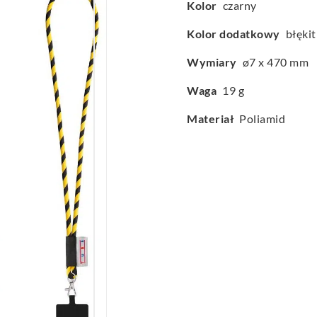
Kolor
czarny
Kolor dodatkowy
błęki
Wymiary
ø7 x 470 mm
Waga
19 g
Materiał
Poliamid