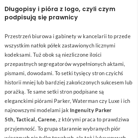
Długopisy i pióra z logo, czyli czym
podpisują się prawnicy
Przestrzeń biurowa i gabinety w kancelarii to przede
wszystkim natłok półek zastawionych licznymi
kodeksami. Tuż obok są niezliczone ilości
przepastnych segregatorów wypełnionych aktami,
pismami, dowodami. To setki tysięcy stron czyichś
historii mniej lub bardziej zakończonych sukcesem lub
porażką. Te same setki stron podpisane są
eleganckimi piórami Parker, Waterman czy Luxe i ich
najnowszymi modelami jak
Ingenuity Parker
5th
,
Tactical
,
Carene
,
z którymi praca to prawdziwa
przyjemność. To grupa starannie wybranych piór
wiecznych nie tylko trwałych, ale też i luksusowych.