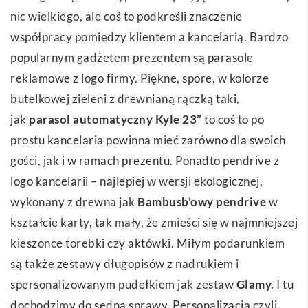
nic wielkiego, ale coś to podkreśli znaczenie
współpracy pomiędzy klientem a kancelarią. Bardzo
popularnym gadżetem prezentem są parasole
reklamowe z logo firmy. Piękne, spore, w kolorze
butelkowej zieleni z drewnianą rączką taki,
jak
parasol automatyczny Kyle 23”
to coś to po
prostu kancelaria powinna mieć zarówno dla swoich
gości, jak i w ramach prezentu. Ponadto pendrive z
logo kancelarii – najlepiej w wersji ekologicznej,
wykonany z drewna jak
Bambusb’owy pendrive
w
kształcie karty, tak mały, że zmieści się w najmniejszej
kieszonce torebki czy aktówki. Miłym podarunkiem
są także zestawy długopisów z nadrukiem i
spersonalizowanym pudełkiem jak zestaw
Glamy
.
I tu
dochodzimy do sedna sprawy. Personalizacja czyli