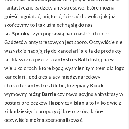
fantastyczne gadżety antystresowe, które można
gnieść, ugniatać, miętosić, ściskać do woli a jak już
skończymy to i tak uśmiechną się do nas
jak
Spooky
czym poprawią nam nastrój i humor.
Gadżetów antystresowych jest sporo. Oczywiście nie
wszystkie nadają się do kancelarii ale takie produkty
jak klasyczna piłeczka
antystres Ball
dostępna w
wielu kolorach, które będą wyśmienitym tłem dla logo
kancelarii, podkreślający międzynarodowy
charakter
antystres Globe
,
krzepiący
Kciuk
,
wymowny
mózg Barrie
czy rewelacyjne antystresy w
postaci breloczków
Happy
czy
Islan
a to tylko dwie z
kilkudziesięciu propozycji breloczków, które
oczywiście można spersonalizować.