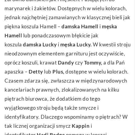
marynarek i żakietów. Dostępnych w wielu kolorach,
jednak najchętniej zamawianych w klasycznej bieli jak
piękna koszula Hamell –
damska Hamell
i
męska
Hamell
lub ponadczasowym błękicie jak
koszula
damska Lucky
i
męska Lucky
.
W kwestii stroju
nieodzownym elementem garnituru jest oczywiście,
oprócz koszuli, krawat
Dandy
czy
Tommy
,
a dla Pań
apaszka –
Detty
lub
Plus
,
dostępne w wielu kolorach.
Czasem zdarza się, zwłaszcza w międzynarodowych
kancelariach prawnych, zlokalizowanych na kilku
piętrach biurowca, że dodatkiem do tego
wyjątkowego stroju będą także smycze i
identyfikatory. Dlaczego wspominamy o piętrach? W
tak licznej organizacji smycz
Kappin
i
identyfikator
Hadi Badge
pomogą w lepszej