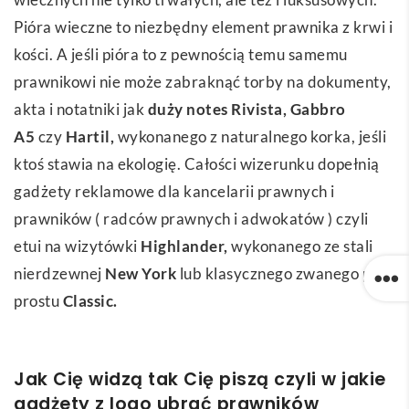
Pióra wieczne to niezbędny element prawnika z krwi i
kości. A jeśli pióra to z pewnością temu samemu
prawnikowi nie może zabraknąć torby na dokumenty,
akta i notatniki jak
duży notes Rivista
,
Gabbro
A5
czy
Harti
l,
wykonanego z naturalnego korka, jeśli
ktoś stawia na ekologię. Całości wizerunku dopełnią
gadżety reklamowe dla kancelarii prawnych i
prawników ( radców prawnych i adwokatów ) czyli
etui na wizytówki
Highlander
,
wykonanego ze stali
nierdzewnej
New York
lub klasycznego zwanego po
prostu
Classic
.
Jak Cię widzą tak Cię piszą czyli w jakie
gadżety z logo ubrać prawników