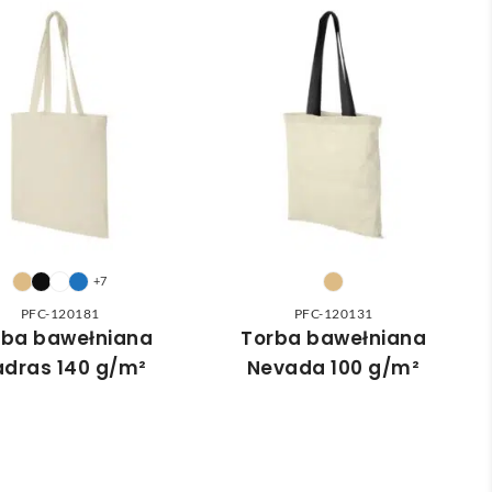
+7
PFC-120181
PFC-120131
rba bawełniana
Torba bawełniana
dras 140 g/m²
Nevada 100 g/m²