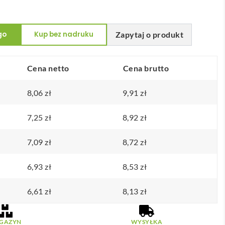
go
Kup bez nadruku
Zapytaj o produkt
Cena netto
Cena brutto
8,06
zł
9,91
zł
7,25
zł
8,92
zł
7,09
zł
8,72
zł
6,93
zł
8,53
zł
6,61
zł
8,13
zł
GAZYN
WYSYŁKA