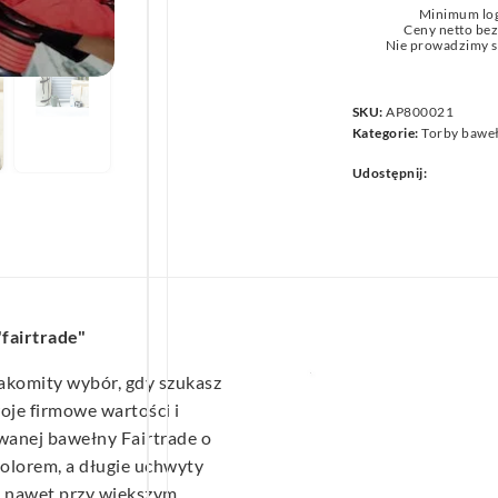
Minimum lo
we
Ceny netto be
Nie prowadzimy s
SKU:
AP800021
Kategorie:
Torby baweł
Udostępnij:
"fairtrade"
akomity wybór, gdy szukasz
oje firmowe wartości i
owanej bawełny Fairtrade o
olorem, a długie uchwyty
– nawet przy większym