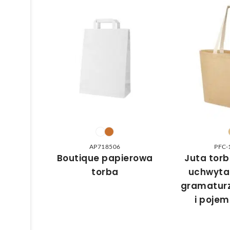
AP718506
PFC-
Boutique papierowa
Juta torb
torba
uchwytam
gramaturz
i pojem