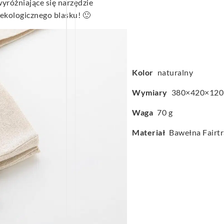
yróżniające się narzędzie
 ekologicznego blasku! 🙂
Kolor
naturalny
Wymiary
380×420×12
Waga
70 g
Materiał
Bawełna Fairtr