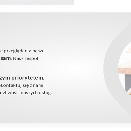
e przeglądania naszej
ś sam
. Nasz zespół
szym priorytetem
.
ontaktuj się z nami i
żliwości naszych usług.