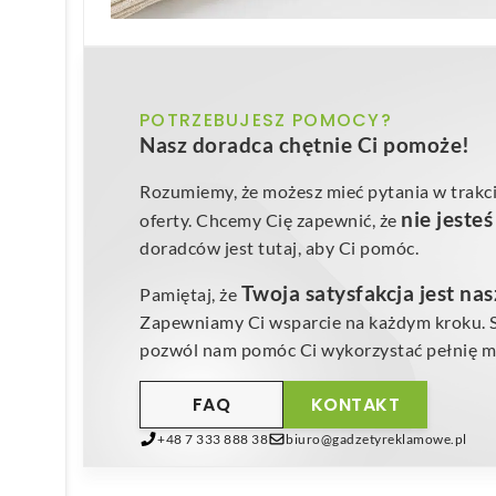
POTRZEBUJESZ POMOCY?
Nasz doradca chętnie Ci pomoże!
Rozumiemy, że możesz mieć pytania w trakci
nie jeste
oferty. Chcemy Cię zapewnić, że
doradców jest tutaj, aby Ci pomóc.
Twoja satysfakcja jest na
Pamiętaj, że
Zapewniamy Ci wsparcie na każdym kroku. Sk
pozwól nam pomóc Ci wykorzystać pełnię mo
FAQ
KONTAKT
+48 7 333 888 38
biuro@gadzetyreklamowe.pl