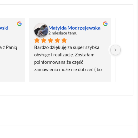
wski
Matylda Modrzejewska
M
2 miesiące temu
2
 z Panią 
Bardzo dziękuję za super szybka 
Bardzo d
obsługę i realizację. Zostałam 
realizacj
poinformowana że część 
dostawa
zamówienia może nie dotrzeć ( bo 
Polecam
bardzo późno zamówiłam ) ale 
wszystko się udalo. Dziękuję za 
obsługę pani Marii T. Będę wracać 
po kolejne produkty