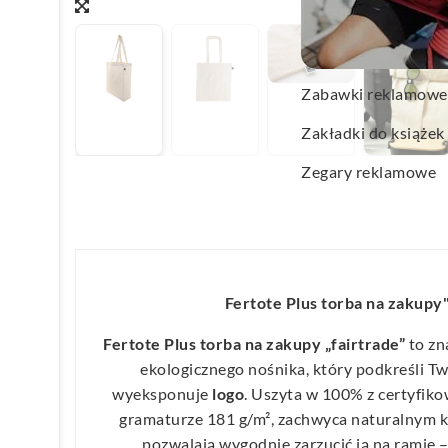
Wachlarze reklamo
Wagi kuchenne
Zabawki reklamowe
Zakładki do książek
Zegary reklamowe
Fertote Plus torba na zakupy
Fertote Plus torba na zakupy „fairtrade”
to zn
ekologicznego nośnika, który podkreśli Tw
wyeksponuje
logo
. Uszyta w 100% z certyfik
gramaturze 181 g/m², zachwyca naturalnym k
pozwalają wygodnie zarzucić ją na ramię 