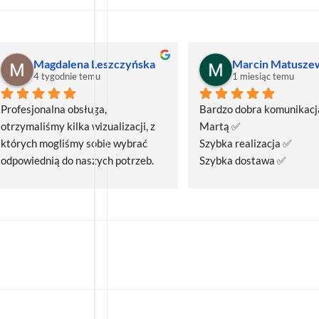
Magdalena Leszczyńska
Marcin Matusze
4 tygodnie temu
1 miesiąc temu
Profesjonalna obsługa, 
Bardzo dobra komunikacja
otrzymaliśmy kilka wizualizacji, z 
Martą ✅
których mogliśmy sobie wybrać 
Szybka realizacja ✅
odpowiednią do naszych potrzeb. 
Szybka dostawa ✅
Czas realizacji był krótszy niż 
zakładany.