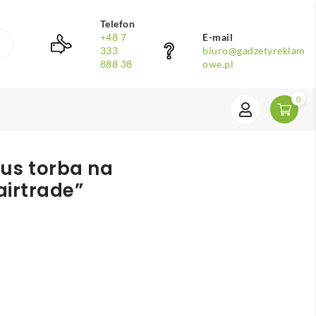
Telefon
+48 7
E-mail
333
biuro@gadzetyreklam
888 38
owe.pl
0
lus torba na
airtrade”