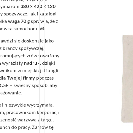
 wymiarom
380 × 420 × 120
 spożywcze, jak i katalogi
elka
waga 70 g
sprawia, że z
schowka samochodu 🚲.
awdzi się doskonale jako
 z branży spożywczej,
ji promujących zrównoważony
na wyrazisty
nadruk
, dzięki
nikom w miejskiej dżungli,
dla Twojej firmy
podczas
 CSR – świetny sposób, aby
gażowanie.
e i niezwykle wytrzymała,
m, pracownikom korporacji
zenosić warzywa z targu,
lunch do pracy. Zamów tę