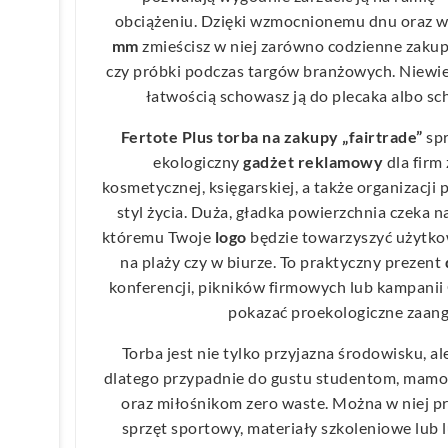
obciążeniu. Dzięki wzmocnionemu dnu oraz
mm
zmieścisz w niej zarówno codzienne zakupy
czy próbki podczas targów branżowych. Niewi
łatwością schowasz ją do plecaka albo 
Fertote Plus torba na zakupy „fairtrade”
spr
ekologiczny
gadżet
reklamowy
dla firm
kosmetycznej, księgarskiej, a także organizac
styl życia. Duża, gładka powierzchnia czeka 
któremu Twoje
logo
będzie towarzyszyć użytkow
na plaży czy w biurze. To praktyczny prezent
konferencji, pikników firmowych lub kampanii
pokazać proekologiczne zaan
Torba jest nie tylko przyjazna środowisku, al
dlatego przypadnie do gustu studentom, mamo
oraz miłośnikom zero waste. Można w niej pr
sprzęt sportowy, materiały szkoleniowe lub 