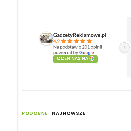
GadzetyReklamowe.pl
4.9
Na podstawie 201 opinii
powered by
G
o
o
g
l
e
OCEŃ NAS NA
PODOBNE
NAJNOWSZE