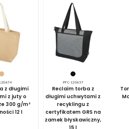
120674
PFC-120657
a z długimi
Reclaim torba z
To
i z juty o
długimi uchwytami z
Ma
e 300 g/m²
recyklingu z
ności 12 l
certyfikatem GRS na
zamek błyskawiczny,
15 l