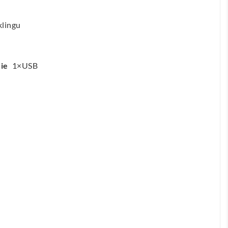
klingu
ie
1×USB