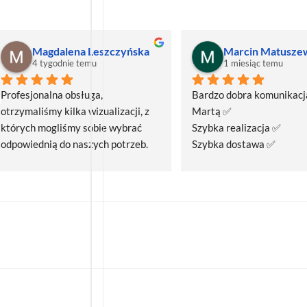
Magdalena Leszczyńska
Marcin Matusze
4 tygodnie temu
1 miesiąc temu
Profesjonalna obsługa, 
Bardzo dobra komunikacja
otrzymaliśmy kilka wizualizacji, z 
Martą ✅
których mogliśmy sobie wybrać 
Szybka realizacja ✅
odpowiednią do naszych potrzeb. 
Szybka dostawa ✅
Czas realizacji był krótszy niż 
zakładany.