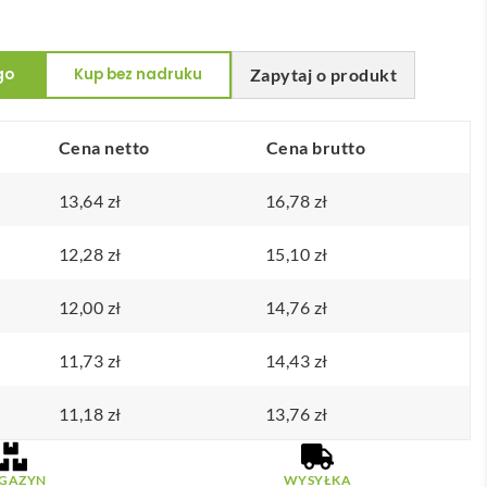
go
Kup bez nadruku
Zapytaj o produkt
Cena netto
Cena brutto
13,64
zł
16,78
zł
12,28
zł
15,10
zł
12,00
zł
14,76
zł
11,73
zł
14,43
zł
11,18
zł
13,76
zł
GAZYN
WYSYŁKA