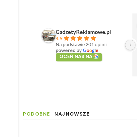
GadzetyReklamowe.pl
4.9
Na podstawie 201 opinii
powered by
G
o
o
g
l
e
OCEŃ NAS NA
PODOBNE
NAJNOWSZE