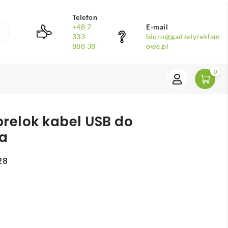
Telefon
+48 7
E-mail
333
biuro@gadzetyreklam
888 38
owe.pl
0
 brelok kabel USB do
a
28