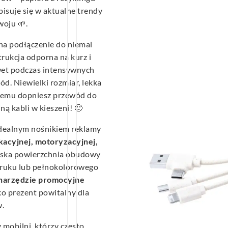
pisuje się w aktualne trendy
oju 🌱.
na podłączenie do niemal
trukcja odporna na kurz i
wet podczas intensywnych
. Niewielki rozmiar, lekka
blemu dopniesz przewód do
iną kabli w kieszeni! 🙂
idealnym nośnikiem reklamy
kacyjnej, motoryzacyjnej,
łaska powierzchnia obudowy
ruku lub pełnokolorowego
narzędzie promocyjne
ko prezent powitalny dla
.
 mobilni, którzy często