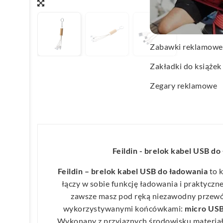
Wachlarze reklamo
Wagi kuchenne
Zabawki reklamowe
Zakładki do książek
Zegary reklamowe
Feildin - brelok kabel USB do
Feildin – brelok kabel USB do ładowania
to 
łączy w sobie funkcję ładowania i praktyczn
zawsze masz pod ręką niezawodny przewód
wykorzystywanymi końcówkami:
micro USB
Wykonany z przyjaznych środowisku materiał