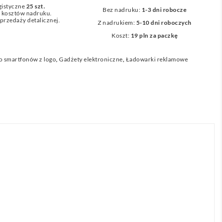
gistyczne
25 szt.
Bez nadruku:
1-3 dni robocze
z kosztów nadruku.
przedaży detalicznej.
Z nadrukiem:
5-10 dni roboczych
Koszt:
19 pln za paczkę
o smartfonów z logo
,
Gadżety elektroniczne
,
Ładowarki reklamowe