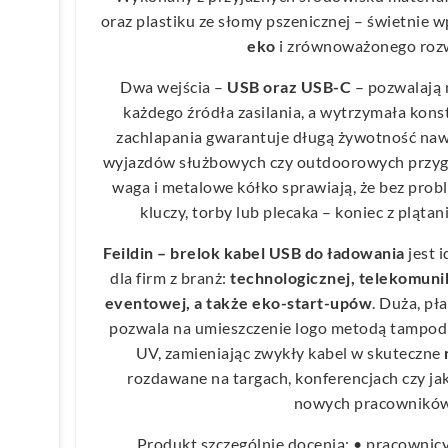
oraz plastiku ze słomy pszenicznej – świetnie w
eko
i zrównoważonego rozw
Dwa wejścia –
USB oraz USB-C
– pozwalają 
każdego źródła zasilania, a wytrzymała kons
zachlapania gwarantuje długą żywotność na
wyjazdów służbowych czy outdoorowych przygód
waga i metalowe kółko sprawiają, że bez pro
kluczy, torby lub plecaka – koniec z plątan
Feildin – brelok kabel USB do ładowania
jest 
dla firm z branż:
technologicznej, telekomuni
eventowej, a także eko-start-upów
. Duża, p
pozwala na umieszczenie logo metodą tampod
UV, zamieniając zwykły kabel w skuteczne
rozdawane na targach, konferencjach czy ja
nowych pracowników
Produkt szczególnie docenią: • pracownicy