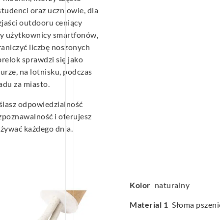
studenci oraz uczniowie, dla
zjaści outdooru ceniący
cy użytkownicy smartfonów,
aniczyć liczbę noszonych
brelok sprawdzi się jako
rze, na lotnisku, podczas
du za miasto.
ślasz odpowiedzialność
zpoznawalność i oferujesz
używać każdego dnia.
Kolor
naturalny
Material 1
Słoma pszeni