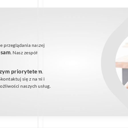
e przeglądania naszej
ś sam
. Nasz zespół
szym priorytetem
.
ontaktuj się z nami i
żliwości naszych usług.