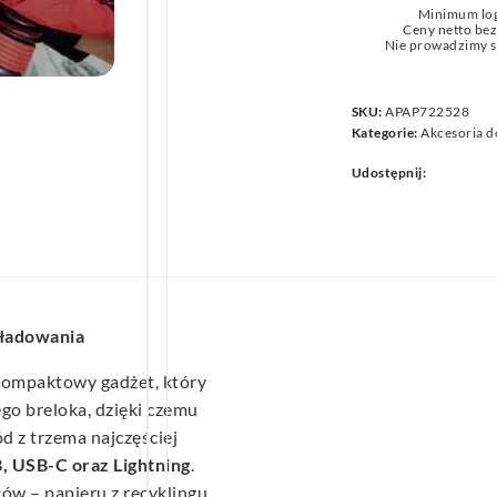
Minimum lo
we
Ceny netto be
Nie prowadzimy s
SKU:
APAP722528
Kategorie:
Akcesoria d
Udostępnij:
 ładowania
kompaktowy gadżet, który
ego breloka, dzięki czemu
 z trzema najczęściej
, USB-C oraz Lightning
.
ów – papieru z recyklingu