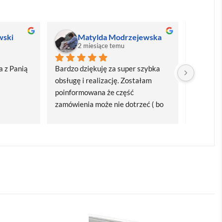
wski
Matylda Modrzejewska
M
2 miesiące temu
2
 z Panią 
Bardzo dziękuję za super szybka 
Bardzo d
obsługę i realizację. Zostałam 
realizacj
poinformowana że część 
dostawa
zamówienia może nie dotrzeć ( bo 
Polecam
bardzo późno zamówiłam ) ale 
wszystko się udalo. Dziękuję za 
obsługę pani Marii T. Będę wracać 
po kolejne produkty