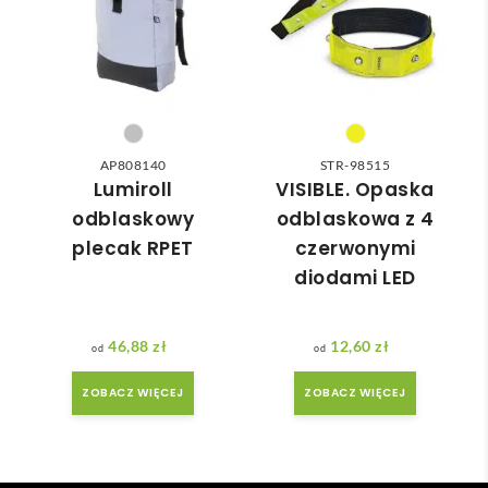
nią 
ówie
do 
nia 
nasz
moż
ych 
e nie 
potr
dotr
zeb. 
zeć ( 
AP808140
STR-98515
Czas 
bo 
Lumiroll
VISIBLE. Opaska
reali
bard
odblaskowy
odblaskowa z 4
zacji 
zo 
plecak RPET
czerwonymi
był 
późn
diodami LED
krót
o 
szy 
zam
niż 
ówił
46,88
zł
12,60
zł
zakł
am ) 
adan
ale 
ZOBACZ WIĘCEJ
ZOBACZ WIĘCEJ
y.
wszy
stko 
się 