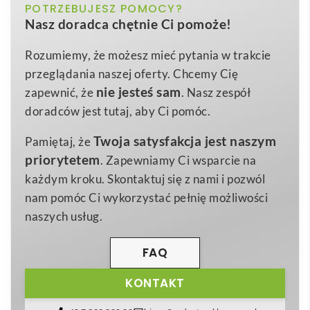
żółty
POTRZEBUJESZ POMOCY?
Kolor
gadżet, który łączy
maksymalne bezpieczeństwo
z
Nasz doradca chętnie Ci pomoże!
funkcją mobilnej reklamy marki. Wykonana z
450.0×500.0x1.0
Wymiary (mm)
wysokiej jakości poliestru w intensywnym,
żółtym
Rozumiemy, że możesz mieć pytania w trakcie
poliester
Materiał
kolorze
, gwarantuje wyjątkową
widoczność
już z
przeglądania naszej oferty. Chcemy Cię
odległości kilkuset metrów, a certyfikowane taśmy
nie jesteś sam
zapewnić, że
. Nasz zespół
odblaskowe zgodne z
normą EN1150
skutecznie
doradców jest tutaj, aby Ci pomóc.
odbijają światło reflektorów. Dzięki elastycznym
Twoja satysfakcja jest naszym
Pamiętaj, że
przeszyciom i lekkiej konstrukcji kamizelka nie
priorytetem
. Zapewniamy Ci wsparcie na
krępuje ruchów, co sprawia, że maluchy chętnie noszą
każdym kroku. Skontaktuj się z nami i pozwól
ją podczas spacerów, jazdy na rowerze czy wycieczek
nam pomóc Ci wykorzystać pełnię możliwości
szkolnych. 😊
naszych usług.
Na froncie i plecach pozostawiono szeroką
powierzchnię, na której Twoja firma może umieścić
FAQ
logo lub hasło reklamowe
. To sprawia, że
Dziecięca
KONTAKT
kamizelka odblaskowa
idealnie nadaje się do działań
promocyjnych w branży
edukacyjnej, transportowej