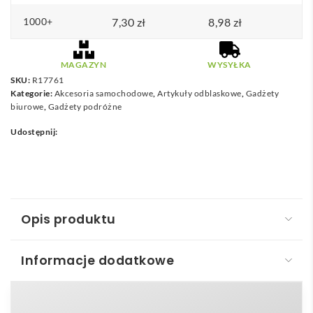
1000+
7,30
zł
8,98
zł
MAGAZYN
WYSYŁKA
SKU:
R17761
Kategorie:
Akcesoria samochodowe
,
Artykuły odblaskowe
,
Gadżety
biurowe
,
Gadżety podróżne
Udostępnij:
Opis produktu
Informacje dodatkowe
Dziecięca kamizelka odblaskowa
Dziecięca kamizelka odblaskowa
to niezastąpiony