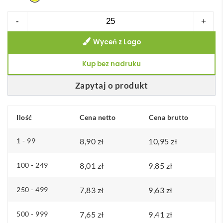
ilość
-
+
Dziecięca
Wyceń z Logo
kamizelka
odblaskowa
Kup bez nadruku
Zapytaj o produkt
Ilość
Cena netto
Cena brutto
1 - 99
8,90
zł
10,95
zł
100 - 249
8,01
zł
9,85
zł
250 - 499
7,83
zł
9,63
zł
500 - 999
7,65
zł
9,41
zł