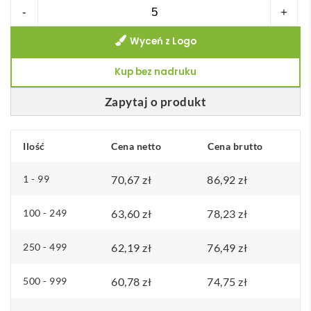
ilość
-
+
Duonic
Wyceń z Logo
Plecak
piknikowy,
Kup bez nadruku
termiczny
RPET
Zapytaj o produkt
Ilość
Cena netto
Cena brutto
1 - 99
70,67
zł
86,92
zł
100 - 249
63,60
zł
78,23
zł
250 - 499
62,19
zł
76,49
zł
500 - 999
60,78
zł
74,75
zł