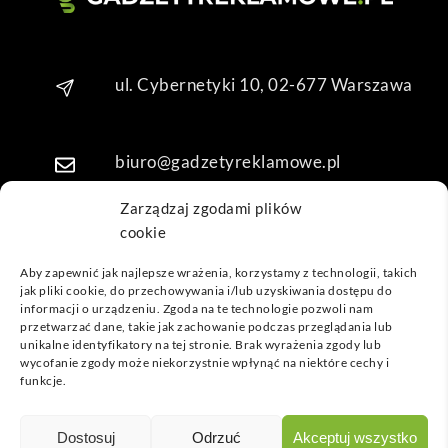
Dzię
kuję 
za 
ul. Cybernetyki 10, 02-677 Warszawa
obsł
ugę 
pani 
Mari
biuro@gadzetyreklamowe.pl
i T. 
Będę 
Zarządzaj zgodami plików
wrac
cookie
Telefon: +48 7 333 888 38
ać po 
Aby zapewnić jak najlepsze wrażenia, korzystamy z technologii, takich
kolej
jak pliki cookie, do przechowywania i/lub uzyskiwania dostępu do
Telefon: +48 7 333 888 48
ne 
informacji o urządzeniu. Zgoda na te technologie pozwoli nam
prod
przetwarzać dane, takie jak zachowanie podczas przeglądania lub
unikalne identyfikatory na tej stronie. Brak wyrażenia zgody lub
ukty
POPULARNE GADŻETY
wycofanie zgody może niekorzystnie wpłynąć na niektóre cechy i
funkcje.
NASZE LOKALIZACJE
GADŻETYREKLAMOWE.PL
Dostosuj
Odrzuć
Akceptuj wszystko