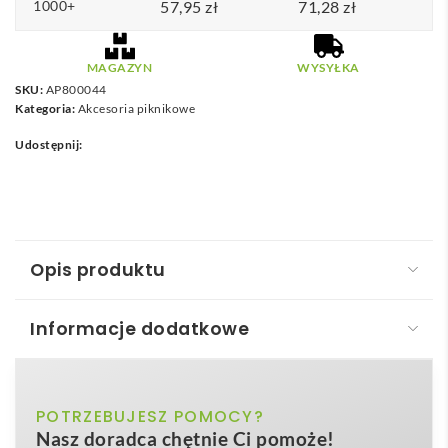
1000+
57,95
zł
71,28
zł
MAGAZYN
WYSYŁKA
SKU:
AP800044
Kategoria:
Akcesoria piknikowe
Udostępnij:
Opis produktu
Informacje dodatkowe
Duonic Plecak piknikowy, termiczny RPET
Duonic Plecak piknikowy, termiczny RPET
to
ciemnoniebieski, ciemnoszary
POTRZEBUJESZ POMOCY?
Kolor
znakomity, przyjazny środowisku
gadżet
, który
Nasz doradca chętnie Ci pomoże!
podbije serca zarówno miłośników wypoczynku na