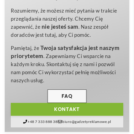
270×440×190 mm
Wymiary
łonie natury, jak i firm stawiających na ekologiczne
Rozumiemy, że możesz mieć pytania w trakcie
750 g
Waga
rozwiązania 😊. Wykonany z wytrzymałego,
przeglądania naszej oferty. Chcemy Cię
600D Poliester z recyklingu PET,
pochodzącego z recyklingu poliestru 600D RPET, z
Materiał
nie jesteś sam
zapewnić, że
. Nasz zespół
Plastik (PEVA), Plastik (PP), Stal
charakterystyczną metką RPET, doskonale wpisuje się
doradców jest tutaj, aby Ci pomóc.
nierdzewna
w trendy zrównoważonego rozwoju. Ten model o
Twoja satysfakcja jest naszym
Pamiętaj, że
wymiarach
270×440×190 mm
i wadze zaledwie
750
priorytetem
. Zapewniamy Ci wsparcie na
g
mieści w sobie w pełni wyściełaną komorę termiczną
każdym kroku. Skontaktuj się z nami i pozwól
PEVA, która utrzyma świeżość posiłków oraz napojów
nam pomóc Ci wykorzystać pełnię możliwości
nawet w upalne dni. Dwie boczne kieszenie z siatki
naszych usług.
zmieszczą butelki, a przednia zapinana kieszeń
zapewni łatwy dostęp do drobiazgów.
FAQ
Na wyposażeniu znajdują się kompletne sztućce z PP i
KONTAKT
stali nierdzewnej, dwa talerze i dwa kubki, co
sprawia, że
Duonic Plecak piknikowy, termiczny
+48 7 333 888 38
biuro@gadzetyreklamowe.pl
RPET
jest perfekcyjnym towarzyszem pikników dla