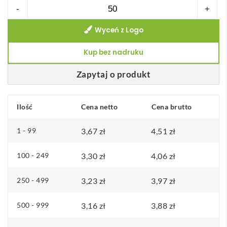
ilość
-
+
Drewniana
Wyceń z Logo
gra
kółko
Kup bez nadruku
i
krzyżyk
Zapytaj o produkt
TOPOS
Ilość
Cena netto
Cena brutto
1 - 99
3,67
zł
4,51
zł
100 - 249
3,30
zł
4,06
zł
250 - 499
3,23
zł
3,97
zł
500 - 999
3,16
zł
3,88
zł