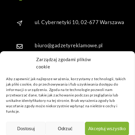
Dzię
kuję 
za 
ul. Cybernetyki 10, 02-677 Warszawa
obsł
ugę 
pani 
biuro@gadzetyreklamowe.pl
Mari
i T. 
Zarządzaj zgodami plików
Będę 
cookie
Telefon: +48 7 333 888 38
wrac
ać po 
Aby zapewnić jak najlepsze wrażenia, korzystamy z technologii, takich
kolej
jak pliki cookie, do przechowywania i/lub uzyskiwania dostępu do
Telefon: +48 7 333 888 48
informacji o urządzeniu. Zgoda na te technologie pozwoli nam
ne 
przetwarzać dane, takie jak zachowanie podczas przeglądania lub
prod
unikalne identyfikatory na tej stronie. Brak wyrażenia zgody lub
ukty
POPULARNE GADŻETY
wycofanie zgody może niekorzystnie wpłynąć na niektóre cechy i
funkcje.
NASZE LOKALIZACJE
GADŻETYREKLAMOWE.PL
Dostosuj
Odrzuć
Akceptuj wszystko