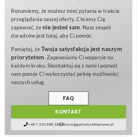
13×14,9cm
Wymiary
możliwość pełnej personalizacji poprzez nadruk lub
Rozumiemy, że możesz mieć pytania w trakcie
0,025 kg
Waga
grawer z logo Twojej firmy. Dzięki kompaktowym
przeglądania naszej oferty. Chcemy Cię
wood
wymiarom i dołączonemu bawełnianemu woreczkowi
Materiał
nie jesteś sam
zapewnić, że
. Nasz zespół
z sznurkiem, zestaw idealnie sprawdzi się jako
doradców jest tutaj, aby Ci pomóc.
mobilny gadżet reklamowy
– wystarczy dodać znak
Twoja satysfakcja jest naszym
Pamiętaj, że
firmowy, aby stworzyć praktyczny upominek
priorytetem
. Zapewniamy Ci wsparcie na
budujący rozpoznawalność marki. 🎁
każdym kroku. Skontaktuj się z nami i pozwól
Produkt może wesprzeć promocję branż takich jak:
nam pomóc Ci wykorzystać pełnię możliwości
turystyczna i hotelarska (prezent powitalny w
naszych usług.
pokojach), edukacyjna (nagrody w konkursach
szkolnych), eventowa i konferencyjna (atrakcja w
FAQ
strefach chillout), a także firmy stawiające na
eko-
KONTAKT
marketing
, które chcą podkreślić swoje wartości
poprzez
biodegradowalne, drewniane akcesoria
.
+48 7 333 888 38
biuro@gadzetyreklamowe.pl
Zabawka przyciągnie uwagę klientów szukających