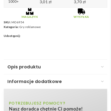
1000+
3,01
zł
3,70
zł
MAGAZYN
WYSYŁKA
SKU:
MO6954
Kategoria:
Gry reklamowe
Udostępnij:
Opis produktu
Informacje dodatkowe
Drewniana gra kółko i krzyżyk TOPOS
Drewniana gra kółko i krzyżyk – TOPOS
to klasyka
beżowy
POTRZEBUJESZ POMOCY?
Kolor
w nowym, ekologicznym wydaniu, która łączy w sobie
Nasz doradca chętnie Ci pomoże!
naturalne drewno
, minimalistyczny design oraz