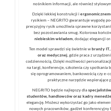
nośnikiem informacji, ale również stylow
Dzięki lekkiej konstrukcji i
ergonomicznemu
rysikiem – NEGRITO gwarantuje wygodę podc
precyzyjny rysik umożliwia sprawne korzystani
bez pozostawiania smug. Kolorowa końców
niebieskim wkładem
, dodając elegancji o
Ten model sprawdzi się świetnie w
branży IT,
oraz medycznej
, gdzie praca z urządze
codziennością. Dzięki możliwości personalizacj
na targi, konferencje, szkolenia czy spotkania
się oprogramowaniem, bankowością czy e-c
praktyczne narzędzie wspierające 
NEGRITO będzie najlepszy dla
specjalistó
studentów, handlowców oraz kadry menedże
elegancję. Możesz wykorzystać go jako elemen
nowych pracowników, gadżet konferencyjny 