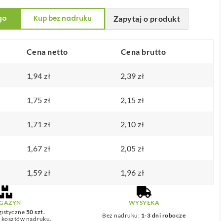
go
Kup bez nadruku
Zapytaj o produkt
Cena netto
Cena brutto
1,94
zł
2,39
zł
1,75
zł
2,15
zł
1,71
zł
2,10
zł
1,67
zł
2,05
zł
1,59
zł
1,96
zł
GAZYN
WYSYŁKA
gistyczne
50 szt.
Bez nadruku:
1-3 dni robocze
z kosztów nadruku.