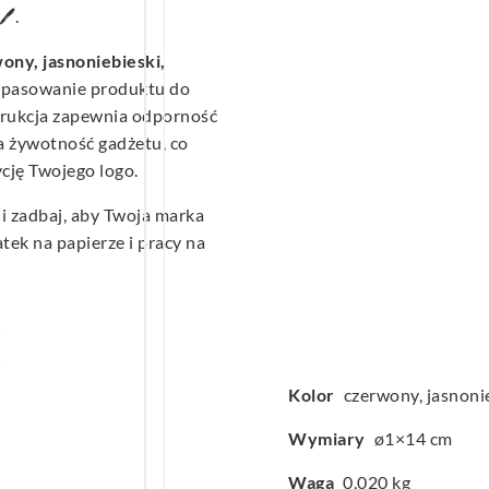
️.
ony, jasnoniebieski,
opasowanie produktu do
strukcja zapewnia odporność
a żywotność gadżetu, co
cję Twojego logo.
i zadbaj, aby Twoja marka
tek na papierze i pracy na
Kolor
czerwony, jasnonie
Wymiary
ø1×14 cm
Waga
0,020 kg