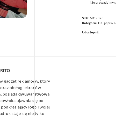
Nie prowadzimy s
we
SKU:
MO9393
Kategorie:
Długopisy 
Udostępnij:
GRITO
y gadżet reklamowy, który
a oraz obsługi ekranów
m
, posiada
dwuwarstwową
 powłoka ujawnia się po
 podkreślający logo Twojej
adruk staje się nie tylko