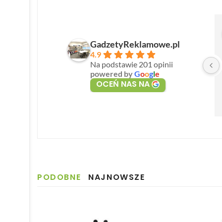
GadzetyReklamowe.pl
4.9
Na podstawie 201 opinii
powered by
G
o
o
g
l
e
OCEŃ NAS NA
PODOBNE
NAJNOWSZE