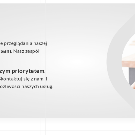
e przeglądania naszej
ś sam
. Nasz zespół
szym priorytetem
.
ontaktuj się z nami i
żliwości naszych usług.