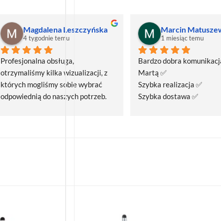
Magdalena Leszczyńska
Marcin Matusze
4 tygodnie temu
1 miesiąc temu
Profesjonalna obsługa, 
Bardzo dobra komunikacja
otrzymaliśmy kilka wizualizacji, z 
Martą ✅
których mogliśmy sobie wybrać 
Szybka realizacja ✅
odpowiednią do naszych potrzeb. 
Szybka dostawa ✅
Czas realizacji był krótszy niż 
zakładany.