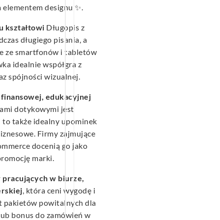
ym elementem designu ✨.
 kształtowi
Długopis z
zas długiego pisania, a
e ze smartfonów i tabletów
ka idealnie współgra z
raz spójności wizualnej.
 finansowej, edukacyjnej
niami dotykowymi jest
i to także idealny upominek
 biznesowe. Firmy zajmujące
ommerce docenią go jako
promocję marki.
w pracujących w biurze,
rskiej
, która ceni wygodę i
t pakietów powitalnych dla
lub bonus do zamówień w