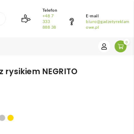
Telefon
+48 7
E-mail
333
biuro@gadzetyreklam
888 38
owe.pl
0
z rysikiem NEGRITO