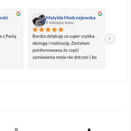
wski
Matylda Modrzejewska
M
2 miesiące temu
2
 z Panią 
Bardzo dziękuję za super szybka 
Bardzo d
obsługę i realizację. Zostałam 
realizacj
poinformowana że część 
dostawa
zamówienia może nie dotrzeć ( bo 
Polecam
bardzo późno zamówiłam ) ale 
wszystko się udalo. Dziękuję za 
obsługę pani Marii T. Będę wracać 
po kolejne produkty