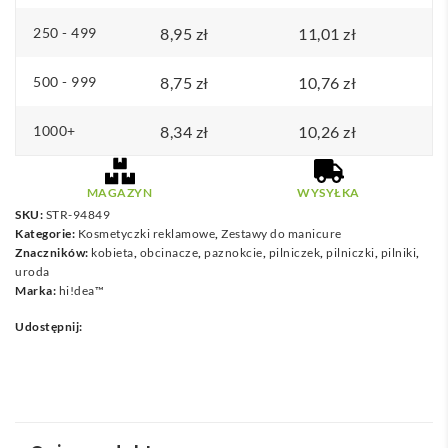
250 - 499
8,95
zł
11,01
zł
500 - 999
8,75
zł
10,76
zł
1000+
8,34
zł
10,26
zł
MAGAZYN
WYSYŁKA
SKU:
STR-94849
Kategorie:
Kosmetyczki reklamowe
,
Zestawy do manicure
Znaczników:
kobieta
,
obcinacze
,
paznokcie
,
pilniczek
,
pilniczki
,
pilniki
,
uroda
Marka:
hi!dea™
Udostępnij: