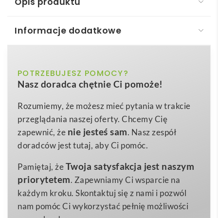
Opis produktu
Informacje dodatkowe
DIAZ. 5-częściowy zestaw do manicure
DIAZ. Zestaw do manicure
to elegancki,
5-częściowy
biały
POTRZEBUJESZ POMOCY?
Kolor
komplet narzędzi
zamknięty w stylowym etui z
Nasz doradca chętnie Ci pomoże!
imitacji skóry
, który łączy funkcjonalność z
110 x 65 x 20 mm
Wymiary
doskonałymi możliwościami brandingowymi. W skład
Rozumiemy, że możesz mieć pytania w trakcie
94 g
Waga
zestawu wchodzą: precyzyjny
pilnik do paznokci
,
przeglądania naszej oferty. Chcemy Cię
PU
ostre
nożyczki
, solidna
obcinaczka
, praktyczna
Materiał
nie jesteś sam
zapewnić, że
. Nasz zespół
pęseta
oraz niezawodny
odpychacz do skórek
.
doradców jest tutaj, aby Ci pomóc.
Każdy element wykonano z trwałej stali nierdzewnej,
Twoja satysfakcja jest naszym
Pamiętaj, że
co gwarantuje długowieczność i bezpieczeństwo
priorytetem
. Zapewniamy Ci wsparcie na
użytkowania. Kompaktowe wymiary 110 × 65 × 20
każdym kroku. Skontaktuj się z nami i pozwól
mm i zaledwie 60 g wagi sprawiają, że zestaw zmieści
nam pomóc Ci wykorzystać pełnię możliwości
się w torebce, kosmetyczce, a nawet kieszeni