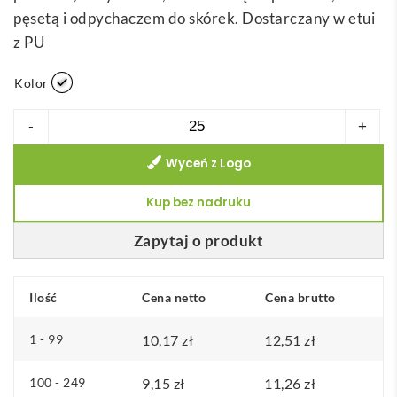
pęsetą i odpychaczem do skórek. Dostarczany w etui
z PU
Kolor
ilość
-
+
DIAZ.
Wyceń z Logo
5-
częściowy
Kup bez nadruku
zestaw
do
Zapytaj o produkt
manicure
Ilość
Cena netto
Cena brutto
1 - 99
10,17
zł
12,51
zł
100 - 249
9,15
zł
11,26
zł