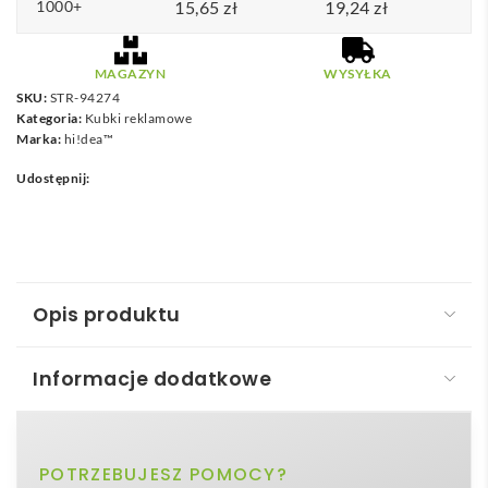
1000+
15,65
zł
19,24
zł
MAGAZYN
WYSYŁKA
SKU:
STR-94274
Kategoria:
Kubki reklamowe
Marka:
hi!dea™
Udostępnij:
Opis produktu
Informacje dodatkowe
DHONI. Kubek ceramiczny 450 ml
DHONI. Kubek ceramiczny 450 ml
to znakomity
czarny, granatowy
POTRZEBUJESZ POMOCY?
Kolor
wybór, gdy szukasz funkcjonalnego nośnika