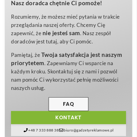
Nasz doradca chętnie Ci pomoże!
komunikacji wizualnej. Elegancka ceramika o
ø95 x 100 mm
Wymiary
wymiarach ø95 x 100 mm i wadze zaledwie 340 g
Rozumiemy, że możesz mieć pytania w trakcie
340 g
Waga
mieści aż 450 ml ulubionego napoju, a błyszczące
przeglądania naszej oferty. Chcemy Cię
Ceramika
wykończenie subtelnie podkreśla każdą kroplę
Materiał
nie jesteś sam
zapewnić, że
. Nasz zespół
baristy ☕. Dostępny w głębokiej czerni lub stylowym
doradców jest tutaj, aby Ci pomóc.
granacie, kubek zachwyca trwałością – wytrzymuje
Twoja satysfakcja jest naszym
Pamiętaj, że
przynajmniej 125 cykli mycia w zmywarce wraz z
priorytetem
. Zapewniamy Ci wsparcie na
nadrukiem, spełniając normę EN12875-1. Oznacza
każdym kroku. Skontaktuj się z nami i pozwól
to, że Twój
logo
i personalizowany
nadruk
będą
nam pomóc Ci wykorzystać pełnię możliwości
cieszyć oko znacznie dłużej niż na standardowych
naszych usług.
naczyniach.
Ten uniwersalny
gadżet
sprawdzi się w kampaniach
FAQ
promujących branżę gastronomiczną, biurową, IT czy
KONTAKT
edukacyjną. W kawiarni podkreśli profesjonalizm
baristów, w firmie doradczej ociepli wizerunek
+48 7 333 888 38
biuro@gadzetyreklamowe.pl
podczas spotkań z klientami, a w agencji kreatywnej