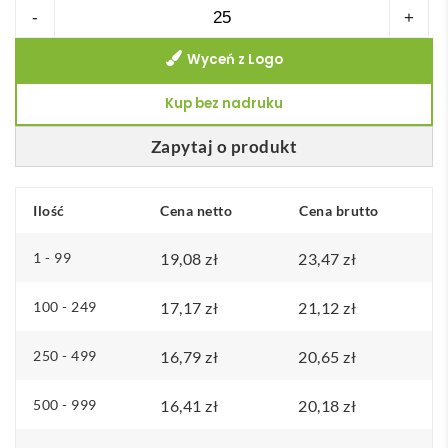
ilość
-
+
DHONI.
Wyceń z Logo
Kubek
ceramiczny
Kup bez nadruku
450
ml
Zapytaj o produkt
Ilość
Cena netto
Cena brutto
1 - 99
19,08
zł
23,47
zł
100 - 249
17,17
zł
21,12
zł
250 - 499
16,79
zł
20,65
zł
500 - 999
16,41
zł
20,18
zł