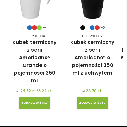
do 
nia 
nasz
moż
ych 
e nie 
potr
dotr
+4
+3
zeb. 
zeć ( 
PFC-210004
PFC-210002
Czas 
bo 
Kubek termiczny
Kubek termiczny
reali
bard
z serii
z serii
H
zacji 
zo 
Americano®
Americano® o
wi
był 
późn
Grande o
pojemności 350
krót
o 
pojemności 350
ml z uchwytem
szy 
zam
ml
niż 
ówił
zakł
am ) 
25,52
zł
28,22
zł
23,70
zł
adan
ale 
Zakres cen: od 25,52 zł do 28,22 zł
y.
wszy
ZOBACZ WIĘCEJ
ZOBACZ WIĘCEJ
stko 
się 
udal