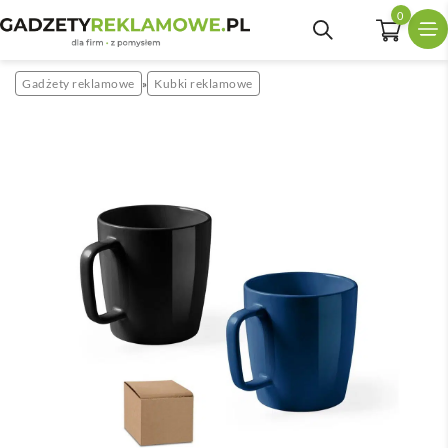
0
Gadżety reklamowe
Kubki reklamowe
»