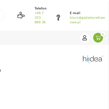
Telefon
+48 7
E-mail
333
biuro@gadzetyreklam
888 38
owe.pl
0
9