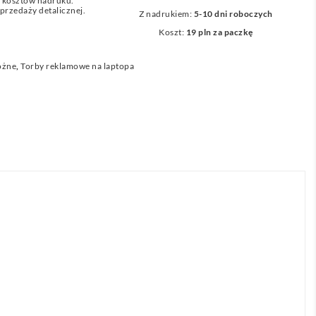
z kosztów nadruku.
przedaży detalicznej.
Z nadrukiem:
5-10 dni roboczych
Koszt:
19 pln za paczkę
óżne
,
Torby reklamowe na laptopa