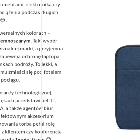
kumentami, elektroniką czy
ciążenia podczas długich
😊.
wersalnych kolorach –
iemnoszarym
. Taki wybór
izualnej marki, a przyjemna
 zapewnia ochronę laptopa
kach podróży. To lekki, a
emu zmieści się pod fotelem
 pociągu.
branży technologicznej,
ękach przedstawicieli IT,
, a także agentów biur
 efektownym akcesorium
kowania torba pełni rolę
z klientem czy konferencja
amę
dla Twojej firmy
😊.