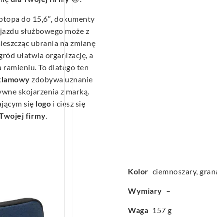
aptopa do 15,6″, dokumenty
yjazdu służbowego może z
ieszcząc ubrania na zmianę
ród ułatwia organizację, a
ramieniu. To dlatego ten
klamowy
zdobywa uznanie
wne skojarzenia z marką.
ającym się
logo
i ciesz się
 Twojej firmy
.
Kolor
ciemnoszary, gra
Wymiary
–
Waga
157 g