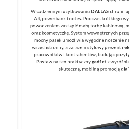
W codziennym użytkowaniu
DALLAS
chroni l
A4, powerbank i notes. Podczas krótkiego w
powodzeniem zastąpić małą torbę kabinową, m
oraz kosmetyczkę. System wewnętrznych przeg
mocny pasek umożliwia wygodne noszenie na 
wszechstronny, a zarazem stylowy prezent
re
pracowników i kontrahentów, budując pozyty
Postaw na ten praktyczny
gadżet
z wyróżni
skuteczną, mobilną promocją
dla