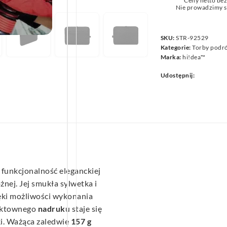
Ceny netto be
we
Nie prowadzimy s
SKU:
STR-92529
Kategorie:
Torby podr
Marka:
hi!dea™
Udostępnij:
 funkcjonalność eleganckiej
żnej. Jej smukła sylwetka i
ęki możliwości wykonania
ektownego
nadruk
u staje się
i. Ważąca zaledwie
157 g