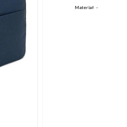
Materiał
–