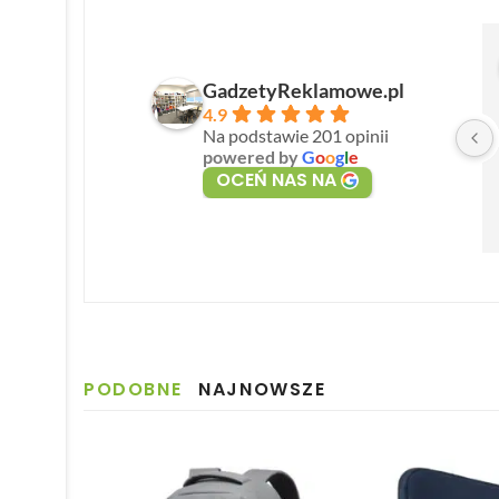
GadzetyReklamowe.pl
4.9
Na podstawie 201 opinii
powered by
G
o
o
g
l
e
OCEŃ NAS NA
PODOBNE
NAJNOWSZE