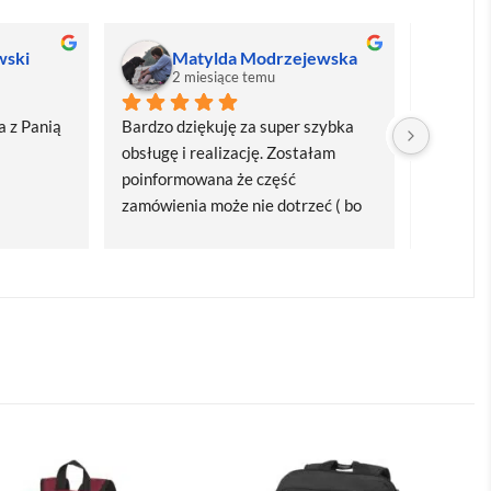
wski
Matylda Modrzejewska
M
2 miesiące temu
2
 z Panią 
Bardzo dziękuję za super szybka 
Bardzo d
obsługę i realizację. Zostałam 
realizacj
poinformowana że część 
dostawa
zamówienia może nie dotrzeć ( bo 
Polecam
bardzo późno zamówiłam ) ale 
wszystko się udalo. Dziękuję za 
obsługę pani Marii T. Będę wracać 
po kolejne produkty