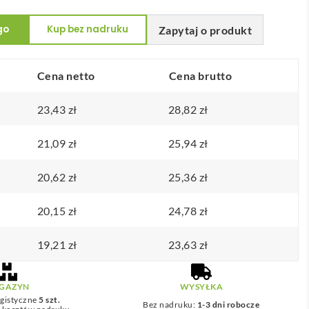
go
Kup bez nadruku
Zapytaj o produkt
Cena netto
Cena brutto
23,43
zł
28,82
zł
21,09
zł
25,94
zł
20,62
zł
25,36
zł
20,15
zł
24,78
zł
19,21
zł
23,63
zł
GAZYN
WYSYŁKA
gistyczne
5 szt.
Bez nadruku:
1-3 dni robocze