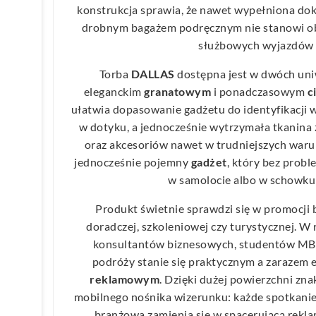
konstrukcja sprawia, że nawet wypełniona do
drobnym bagażem podręcznym nie stanowi ob
służbowych wyjazdów 
Torba
DALLAS
dostępna jest w dwóch uni
eleganckim
granatowym
i ponadczasowym
c
ułatwia dopasowanie gadżetu do identyfikacji w
w dotyku, a jednocześnie wytrzymała tkanina
oraz akcesoriów nawet w trudniejszych warun
jednocześnie pojemny
gadżet
, który bez probl
w samolocie albo w schowku
Produkt świetnie sprawdzi się w promocji 
doradczej, szkoleniowej czy turystycznej. W r
konsultantów biznesowych, studentów MBA
podróży stanie się praktycznym a zarazem
reklamowym
. Dzięki dużej powierzchni zna
mobilnego nośnika wizerunku: każde spotkanie 
branżowa zamienia się w spacerującą rekl