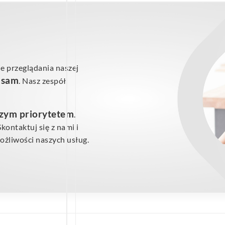
e przeglądania naszej
ś sam
. Nasz zespół
szym priorytetem
.
ontaktuj się z nami i
żliwości naszych usług.