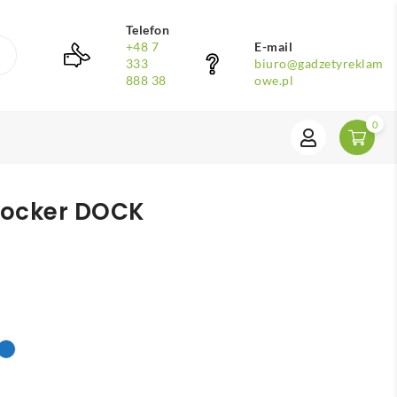
Telefon
+48 7
E-mail
333
biuro@gadzetyreklam
888 38
owe.pl
0
ocker DOCK