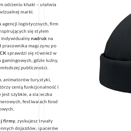
 odcieniu khaki – ułatwia
wizualnej marki.
a agencji logistycznych, firm
spirujących się stylem
 indywidualny
nadruk
na
od pracownika magazynu po
OCK
sprawdzi się również w
 gamingowych, gdzie luźny,
młodszej publiczności.
, animatorów turystyki,
tórzy cenią funkcjonalność i
jest szybkie, a siateczka
nerowych, festiwalach food
żowych.
j firmy
, zyskujesz trwały
ennych dojazdów, spacerów