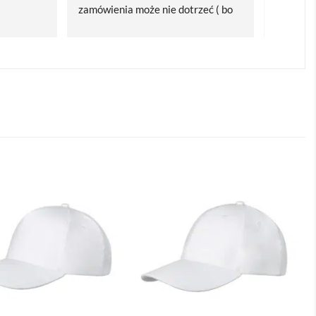
zamówienia może nie dotrzeć ( bo 
Polecam
bardzo późno zamówiłam ) ale 
wszystko się udalo. Dziękuję za 
obsługę pani Marii T. Będę wracać 
po kolejne produkty