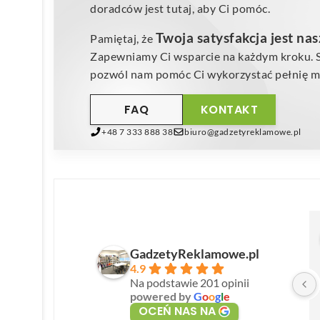
doradców jest tutaj, aby Ci pomóc.
Twoja satysfakcja jest na
Pamiętaj, że
Zapewniamy Ci wsparcie na każdym kroku. Sk
pozwól nam pomóc Ci wykorzystać pełnię mo
FAQ
KONTAKT
+48 7 333 888 38
biuro@gadzetyreklamowe.pl
GadzetyReklamowe.pl
4.9
Na podstawie 201 opinii
powered by
G
o
o
g
l
e
OCEŃ NAS NA