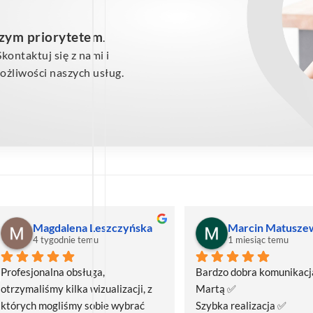
szym priorytetem
.
ontaktuj się z nami i
żliwości naszych usług.
Magdalena Leszczyńska
Marcin Matusze
4 tygodnie temu
1 miesiąc temu
Profesjonalna obsługa, 
Bardzo dobra komunikacja
otrzymaliśmy kilka wizualizacji, z 
Martą ✅
których mogliśmy sobie wybrać 
Szybka realizacja ✅