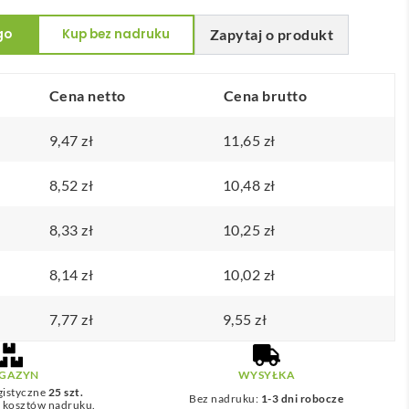
go
Kup bez nadruku
Zapytaj o produkt
Cena netto
Cena brutto
9,47
zł
11,65
zł
8,52
zł
10,48
zł
8,33
zł
10,25
zł
8,14
zł
10,02
zł
7,77
zł
9,55
zł
GAZYN
WYSYŁKA
gistyczne
25 szt.
Bez nadruku:
1-3 dni robocze
z kosztów nadruku.