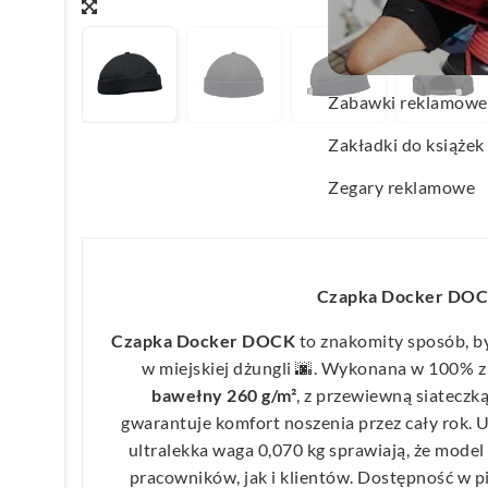
Wachlarze reklamo
Wagi kuchenne
Zabawki reklamowe
Zakładki do książek
Zegary reklamowe
Czapka Docker DO
Czapka Docker DOCK
to znakomity sposób, by
w miejskiej dżungli 🌆. Wykonana w 100% 
bawełny 260 g/m²
, z przewiewną siateczk
gwarantuje komfort noszenia przez cały rok. 
ultralekka waga 0,070 kg sprawiają, że mode
pracowników, jak i klientów. Dostępność w p