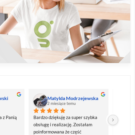
wski
Matylda Modrzejewska
M
2 miesiące temu
2
 z Panią 
Bardzo dziękuję za super szybka 
Bardzo d
obsługę i realizację. Zostałam 
realizacj
poinformowana że część 
dostawa