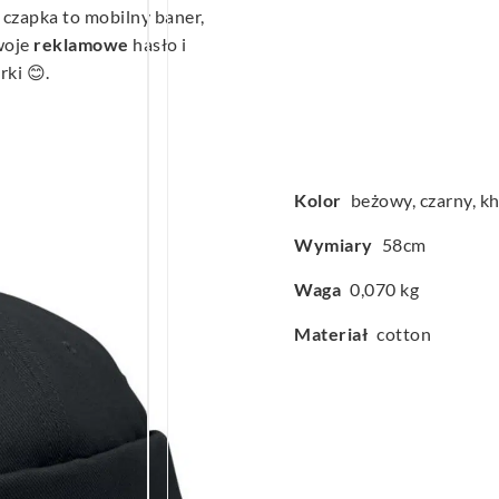
czapka to mobilny baner,
Twoje
reklamowe
hasło i
ki 😊.
Kolor
beżowy, czarny, kh
Wymiary
58cm
Waga
0,070 kg
Materiał
cotton