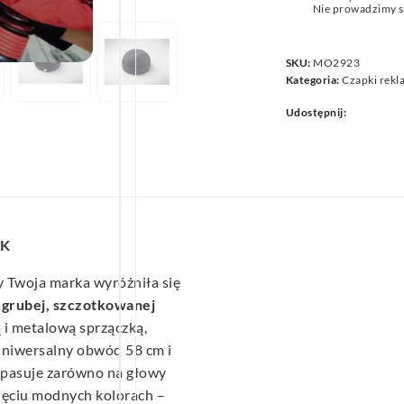
Nie prowadzimy s
we
SKU:
MO2923
Kategoria:
Czapki rek
Udostępnij:
CK
 Twoja marka wyróżniła się
z
grubej, szczotkowanej
ą i metalową sprzączką,
Uniwersalny obwód 58 cm i
l pasuje zarówno na głowy
ięciu modnych kolorach –