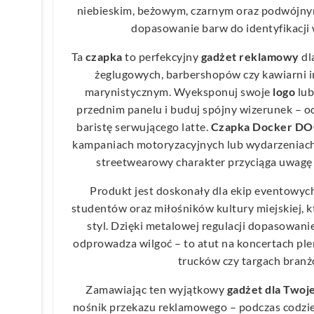
niebieskim, beżowym, czarnym oraz podwójnym
dopasowanie barw do identyfikacji 
Ta
czapka
to perfekcyjny
gadżet
reklamowy
dl
żeglugowych, barbershopów czy kawiarni in
marynistycznym. Wyeksponuj swoje
logo
lub
przednim panelu i buduj spójny wizerunek – 
baristę serwującego latte.
Czapka Docker D
kampaniach motoryzacyjnych lub wydarzeniach
streetwearowy charakter przyciąga uwagę 
Produkt jest doskonały dla ekip eventowych
studentów oraz miłośników kultury miejskiej, k
styl. Dzięki metalowej regulacji dopasowanie 
odprowadza wilgoć – to atut na koncertach ple
trucków czy targach bran
Zamawiając ten wyjątkowy
gadżet
dla Twoje
nośnik przekazu reklamowego – podczas codzi