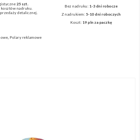
gistyczne
25 szt.
Bez nadruku:
1-3 dni robocze
z kosztów nadruku.
przedaży detalicznej.
Z nadrukiem:
5-10 dni roboczych
Koszt:
19 pln za paczkę
mowe
,
Polary reklamowe