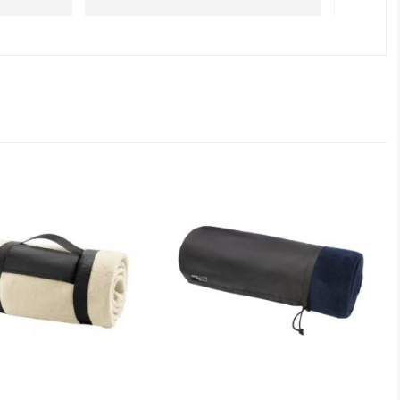
bardzo późno zamówiłam ) ale 
wszystko się udalo. Dziękuję za 
obsługę pani Marii T. Będę wracać 
po kolejne produkty