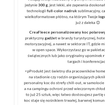
jedynie
300 g
, jest lekki, ale zapewnia doskona
technologii
full-color nadruk
sublimacyjny, ca
wielkoformatowe płótno, na którym Twoje
log
już z daleka 😊
CreaFleece personalizowany koc polarow
praktyczny
gadżet
w branży turystycznej, hotel
motoryzacyjnej, a nawet w sektorze IT, gdzie m
w open space. Wykorzystasz go w pakieta
świątecznych lub jako oryginalny upominek
targach i konferencjac
<pProdukt jest świetny dla pracowników home 
na stadionie czy rodzin organizujących piknik
personalny koc do strefy chill-out, w samoloci
a na campingu ochroni przed wieczornym chło
to już 25 sztuk, więc łatwo dostosujesz partię
koc staje się nośnikiem trwałej, barwnej komun