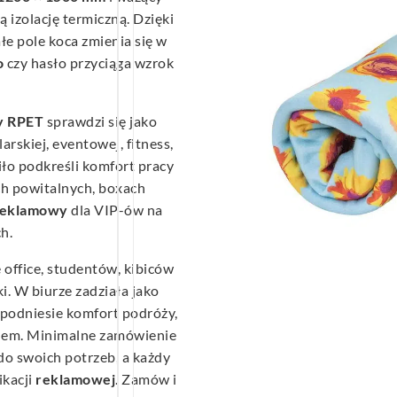
łą izolację termiczną. Dzięki
łe pole koca zmienia się w
o
czy hasło przyciąga wzrok
y RPET
sprawdzi się jako
arskiej, eventowej, fitness,
iło podkreśli komfort pracy
ch powitalnych, boxach
reklamowy
dla VIP-ów na
h.
office, studentów, kibiców
i. W biurze zadziała jako
e podniesie komfort podróży,
dem. Minimalne zamówienie
 do swoich potrzeb, a każdy
ikacji
reklamowej
. Zamów i