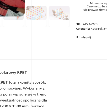
Minimum lo
we
Ceny netto be
Nie prowadzimy s
SKU:
AP716970
Kategorie:
Koce rekla
Udostępnij:
 polarowy RPET
RPET
to znakomity sposób,
i promocyjnej. Wykonany z
ki polar wpisuje się w trend
wiedzialność społeczną
dla
1200 × 1500 mm
i ważący