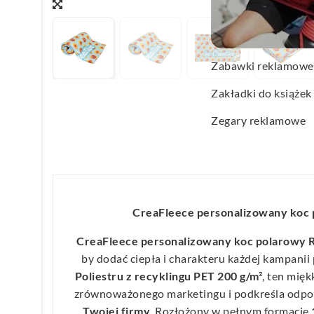
Wachlarze reklamo
Wagi kuchenne
Zabawki reklamowe
Zakładki do książek
Zegary reklamowe
CreaFleece personalizowany koc
CreaFleece personalizowany koc polarowy 
by dodać ciepła i charakteru każdej kampani
Poliestru z recyklingu PET 200 g/m²
, ten mięk
zrównoważonego marketingu i podkreśla odpo
Twojej firmy
. Rozłożony w pełnym formacie