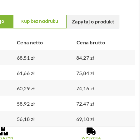
go
Kup bez nadruku
Zapytaj o produkt
Cena netto
Cena brutto
68,51
zł
84,27
zł
61,66
zł
75,84
zł
60,29
zł
74,16
zł
58,92
zł
72,47
zł
56,18
zł
69,10
zł
GAZYN
WYSYŁKA