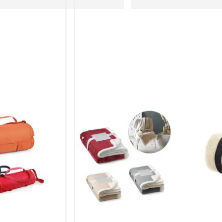
Czas realizacji był krótszy niż 
zakładany.