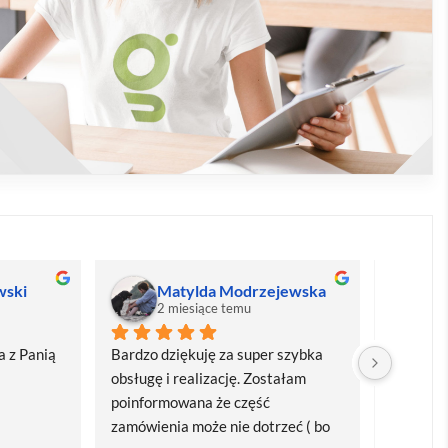
wski
Matylda Modrzejewska
M
2 miesiące temu
2
 z Panią 
Bardzo dziękuję za super szybka 
Bardzo d
obsługę i realizację. Zostałam 
realizacj
poinformowana że część 
dostawa
zamówienia może nie dotrzeć ( bo 
Polecam