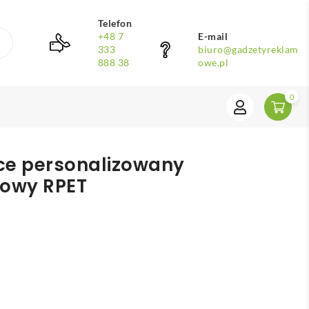
Telefon
+48 7
E-mail
333
biuro@gadzetyreklam
888 38
owe.pl
0
ce personalizowany
rowy RPET