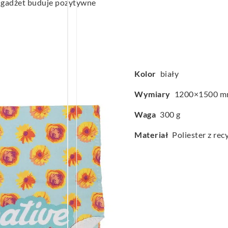
ly gadżet buduje pozytywne
Kolor
biały
Wymiary
1200×1500 
Waga
300 g
Materiał
Poliester z rec