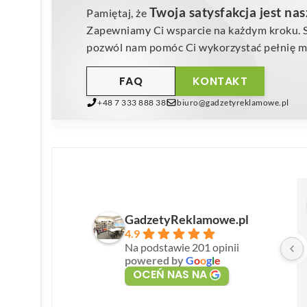
Twoja satysfakcja jest na
Pamiętaj, że
Zapewniamy Ci wsparcie na każdym kroku. Sk
pozwól nam pomóc Ci wykorzystać pełnię mo
FAQ
KONTAKT
+48 7 333 888 38
biuro@gadzetyreklamowe.pl
GadzetyReklamowe.pl
4.9
Na podstawie 201 opinii
powered by
G
o
o
g
l
e
OCEŃ NAS NA