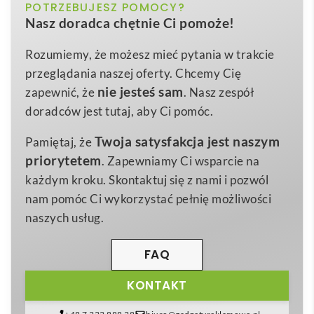
biały matowy, ciemnoszary, granatowy,
POTRZEBUJESZ POMOCY?
Kolor
COFFEE CONSTELLATION. Ceramiczny kubek do
Nasz doradca chętnie Ci pomoże!
jasnozielony, pomarańczowy
kawy o pojemności 90 ml
to prawdziwa perełka w
świecie firmowych gadżetów ☕️. Jego matowe
ø 53 x 53 mm
Wymiary
Rozumiemy, że możesz mieć pytania w trakcie
wykończenie z subtelnym, rustykalnym efektem
przeglądania naszej oferty. Chcemy Cię
97 g
Waga
sprawia, że każdy łyk espresso staje się małą
nie jesteś sam
zapewnić, że
. Nasz zespół
Ceramika
ceremonią. Pojemność 90 ml oraz kompaktowe
Materiał
doradców jest tutaj, aby Ci pomóc.
wymiary ø 53 × 53 mm gwarantują wygodę trzymania
Twoja satysfakcja jest naszym
Pamiętaj, że
i doskonałe dopasowanie do ekspresów
priorytetem
. Zapewniamy Ci wsparcie na
ciśnieniowych, a lekkość 97 g czyni go praktycznym
każdym kroku. Skontaktuj się z nami i pozwól
zarówno w biurze, jak i podczas branżowych
nam pomóc Ci wykorzystać pełnię możliwości
eventów. Kubek wykonano z wytrzymałej ceramiki
naszych usług.
odpornej na co najmniej 125 cykli mycia w zmywarce,
co zgodnie z normą EN12875-1 oznacza trwały
FAQ
nadruk
i długie życie produktu.
KONTAKT
Model dostępny jest w pięciu atrakcyjnych kolorach –
pomarańczowym, jasnozielonym, ciemnoszarym,