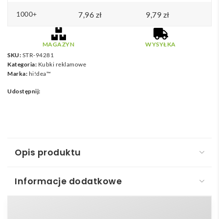
1000+
7,96
zł
9,79
zł
MAGAZYN
WYSYŁKA
SKU:
STR-94281
Kategoria:
Kubki reklamowe
Marka:
hi!dea™
Udostępnij:
Opis produktu
Informacje dodatkowe
COFFEE CONSTELLATION. Ceramiczny kubek do
kawy o pojemności 90 ml