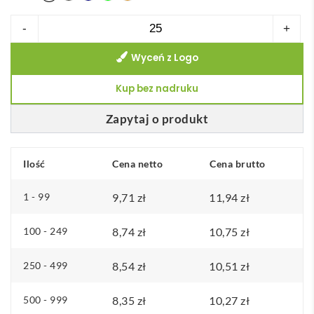
ilość
-
+
COFFEE
Wyceń z Logo
CONSTELLATION.
Ceramiczny
Kup bez nadruku
kubek
do
Zapytaj o produkt
kawy
o
Ilość
Cena netto
Cena brutto
pojemności
90
1 - 99
9,71
zł
11,94
zł
ml
100 - 249
8,74
zł
10,75
zł
250 - 499
8,54
zł
10,51
zł
500 - 999
8,35
zł
10,27
zł