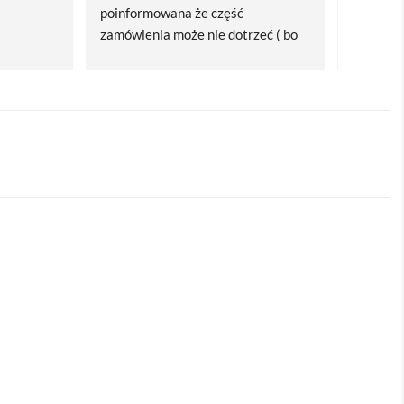
poinformowana że część 
dostawa
zamówienia może nie dotrzeć ( bo 
Polecam
bardzo późno zamówiłam ) ale 
wszystko się udalo. Dziękuję za 
obsługę pani Marii T. Będę wracać 
po kolejne produkty