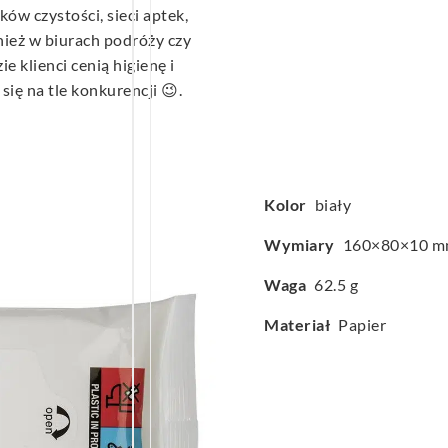
w czystości, sieci aptek,
ież w biurach podróży czy
 klienci cenią higienę i
ię na tle konkurencji 😉.
Kolor
biały
Wymiary
160×80×10 
Waga
62.5 g
Materiał
Papier