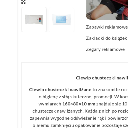
Wachlarze reklamo
Wagi kuchenne
Zabawki reklamowe
Zakładki do książek
Zegary reklamowe
Clewip chusteczki nawi
Clewip chusteczki nawilżane
to znakomite rozw
o higienę z siłą skutecznej promocji. W 
wymiarach
160×80×10 mm
znajduje się 10
chusteczek nawilżanych. Każda z nich po rozł
zapewnia wygodne odświeżenie rąk i powierzchn
białemu zamknięciu opakowanie pozostaje szcz