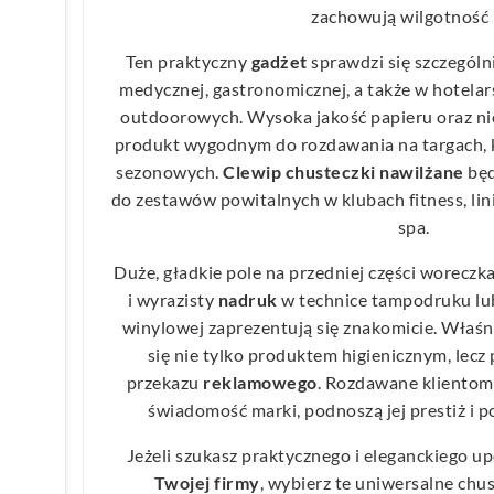
zachowują wilgotność 
Ten praktyczny
gadżet
sprawdzi się szczególn
medycznej, gastronomicznej, a także w hotela
outdoorowych. Wysoka jakość papieru oraz n
produkt wygodnym do rozdawania na targach, 
sezonowych.
Clewip chusteczki nawilżane
będ
do zestawów powitalnych w klubach fitness, lin
spa.
Duże, gładkie pole na przedniej części woreczka
i wyrazisty
nadruk
w technice tampodruku lub
winylowej zaprezentują się znakomicie. Właśni
się nie tylko produktem higienicznym, lec
przekazu
reklamowego
. Rozdawane klientom
świadomość marki, podnoszą jej prestiż i p
Jeżeli szukasz praktycznego i eleganckiego 
Twojej firmy
, wybierz te uniwersalne chu