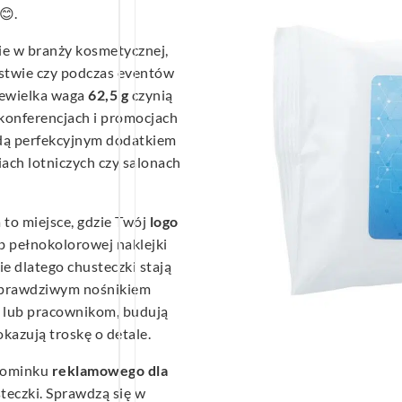
😊.
ie w branży kosmetycznej,
rstwie czy podczas eventów
iewielka waga
62,5 g
czynią
konferencjach i promocjach
ą perfekcyjnym dodatkiem
iach lotniczych czy salonach
 to miejsce, gdzie Twój
logo
 pełnokolorowej naklejki
e dlatego chusteczki stają
z prawdziwym nośnikiem
 lub pracownikom, budują
okazują troskę o detale.
upominku
reklamowego
dla
steczki. Sprawdzą się w