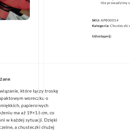
Nie prowadzimy s
we
SKU:
AP800014
Kategoria:
Chusteczki
Udostępnij:
lżane
iązanie, które łączy troskę
kompaktowym woreczku o
 miękkich, papierowych
ożeniu ma aż 19×16 cm, co
i w każdej sytuacji. Dzięki
elne, a chusteczki dłużej