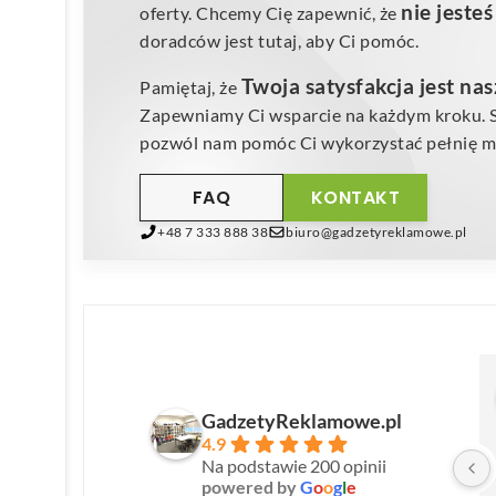
nie jeste
oferty. Chcemy Cię zapewnić, że
doradców jest tutaj, aby Ci pomóc.
Twoja satysfakcja jest na
Pamiętaj, że
Zapewniamy Ci wsparcie na każdym kroku. Sk
pozwól nam pomóc Ci wykorzystać pełnię mo
FAQ
KONTAKT
+48 7 333 888 38
biuro@gadzetyreklamowe.pl
GadzetyReklamowe.pl
4.9
Na podstawie 200 opinii
powered by
G
o
o
g
l
e