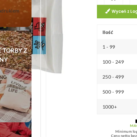
ORTOWE
Clewip
zkę
owe
nadrukiem
chusteczki
Wyceń z Lo
nawilżane
we
Ilość
e
we
go
1 - 99
 TORBY Z
ek z logo
e
NY
100 - 249
ść
SZA
250 - 499
IKA Z
KLAMOWA
500 - 999
LOGO
e
OKAZJĘ
1000+
MA
mowe
Minimum lo
Ceny netto be