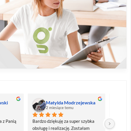
wski
Matylda Modrzejewska
M
2 miesiące temu
2
 z Panią 
Bardzo dziękuję za super szybka 
Bardzo d
obsługę i realizację. Zostałam 
realizacj