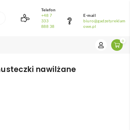
Telefon
+48 7
E-mail
333
biuro@gadzetyreklam
888 38
owe.pl
0
usteczki nawilżane