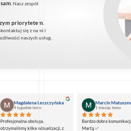
ś sam
. Nasz zespół
szym priorytetem
.
ontaktuj się z nami i
żliwości naszych usług.
Magdalena Leszczyńska
Marcin Matusze
4 tygodnie temu
1 miesiąc temu
Profesjonalna obsługa, 
Bardzo dobra komunikacja
otrzymaliśmy kilka wizualizacji, z 
Martą ✅