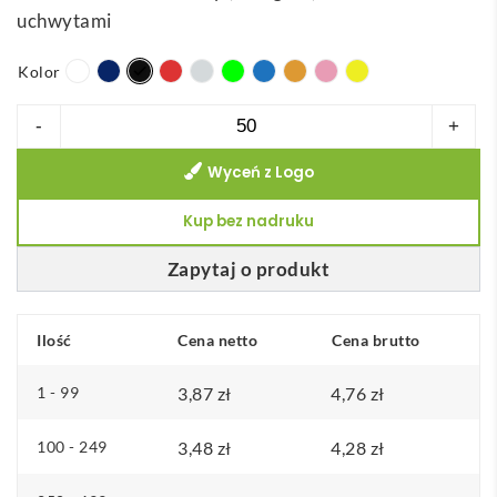
uchwytami
Kolor
ilość
-
+
CARACAS.
Wyceń z Logo
Torba
100%
Kup bez nadruku
bawełna
(140
Zapytaj o produkt
g/m²)
Ilość
Cena netto
Cena brutto
1 - 99
3,87
zł
4,76
zł
100 - 249
3,48
zł
4,28
zł