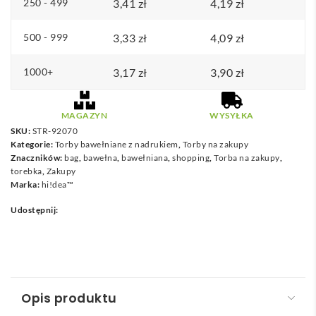
250 - 499
3,41
zł
4,19
zł
500 - 999
3,33
zł
4,09
zł
1000+
3,17
zł
3,90
zł
MAGAZYN
WYSYŁKA
SKU:
STR-92070
Kategorie:
Torby bawełniane z nadrukiem
,
Torby na zakupy
Znaczników:
bag
,
bawełna
,
bawełniana
,
shopping
,
Torba na zakupy
,
torebka
,
Zakupy
Marka:
hi!dea™
Udostępnij:
Opis produktu