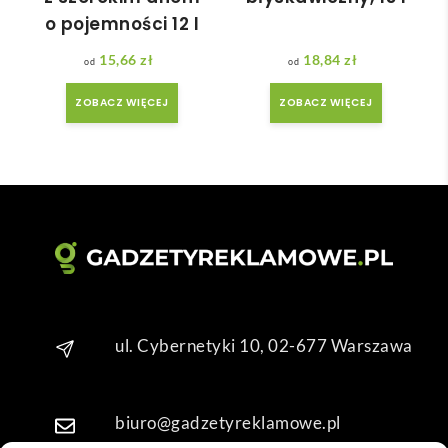
adan
ale 
o pojemności 12 l
y.
wszy
15,66
zł
18,84
zł
stko 
się 
ZOBACZ WIĘCEJ
ZOBACZ WIĘCEJ
udal
o. 
Dzię
kuję 
za 
obsł
ugę 
pani 
Mari
i T. 
ul. Cybernetyki 10, 02-677 Warszawa
Będę 
wrac
ać po 
biuro@gadzetyreklamowe.pl
kolej