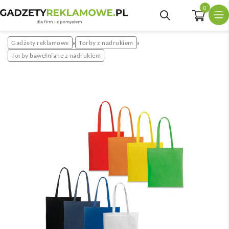
0
Gadżety reklamowe
Torby z nadrukiem
»
»
Torby bawełniane z nadrukiem