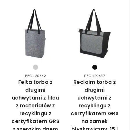
e 
ka 
wan
Pole
wybr
dost
a że 
cam
ać 
awa 
częś
odpo
✅
ć 
wied
zam
nią 
ówie
do 
nia 
nasz
moż
ych 
e nie 
potr
dotr
zeb. 
zeć ( 
PFC-120662
PFC-120657
Czas 
bo 
Felta torba z
Reclaim torba z
reali
bard
długimi
długimi
zacji 
zo 
uchwytami z filcu
uchwytami z
był 
późn
z materiałów z
recyklingu z
krót
o 
recyklingu z
certyfikatem GRS
szy 
zam
certyfikatem GRS
na zamek
niż 
ówił
z szerokim dnem
błyskawiczny, 15 l
zakł
am ) 