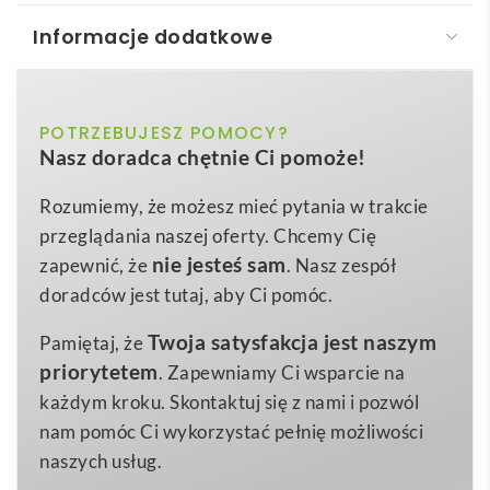
Informacje dodatkowe
CARACAS. Torba 100% bawełna (140 g/m²)
CARACAS. Torba 100% bawełna
to ekologiczna i
biały, ciemnoniebieski, czarny, czerwony,
POTRZEBUJESZ POMOCY?
Kolor
niezwykle funkcjonalna torba reklamowa, która
Nasz doradca chętnie Ci pomoże!
jasnoszary, jasnozielony, niebieski,
stanie się skutecznym nośnikiem Twojej marki 😊.
pomarańczowy, różowy, żółty
Wykonana z
naturalnej, 100-procentowej bawełny
Rozumiemy, że możesz mieć pytania w trakcie
o gramaturze 140 g/m²
375 x 415 mm
, gwarantuje wytrzymałość i
Wymiary
przeglądania naszej oferty. Chcemy Cię
wielokrotne użytkowanie, a jednocześnie podkreśla
nie jesteś sam
zapewnić, że
. Nasz zespół
64 g
Waga
troskę firmy o środowisko. Dzięki
długim, 60-
doradców jest tutaj, aby Ci pomóc.
100% bawełna
Materiał
centymetrowym uchwytom
torbę można wygodnie
Twoja satysfakcja jest naszym
Pamiętaj, że
nosić na ramieniu, zachowując pełną swobodę
priorytetem
. Zapewniamy Ci wsparcie na
ruchów.
każdym kroku. Skontaktuj się z nami i pozwól
Przemyślany format
375 × 415 mm
sprawia, że bez
nam pomóc Ci wykorzystać pełnię możliwości
trudu zmieszczą się w niej katalogi A4, laptop, zakupy
naszych usług.
czy strój sportowy. CARACAS. Torba 100% bawełna