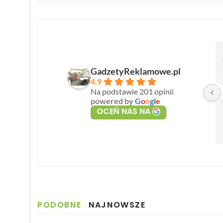
GadzetyReklamowe.pl
4.9
Na podstawie 201 opinii
powered by
G
o
o
g
l
e
OCEŃ NAS NA
PODOBNE
NAJNOWSZE