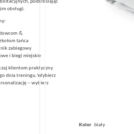
bilitacyjnych, podkreślając
izm obsługi.
my:
odowcom 💪
szkołom tańca
znik zabiegowy
e i biegi miejskie
czaj klientom praktyczny
go dnia treningu. Wybierz
rsonalizację – wybierz
Kolor
biały