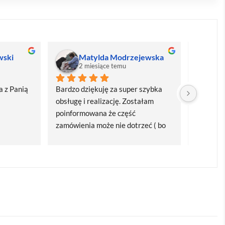
wski
Matylda Modrzejewska
M
2 miesiące temu
2
 z Panią 
Bardzo dziękuję za super szybka 
Bardzo d
obsługę i realizację. Zostałam 
realizacj
poinformowana że część 
dostawa
zamówienia może nie dotrzeć ( bo 
Polecam
bardzo późno zamówiłam ) ale 
wszystko się udalo. Dziękuję za 
obsługę pani Marii T. Będę wracać 
po kolejne produkty