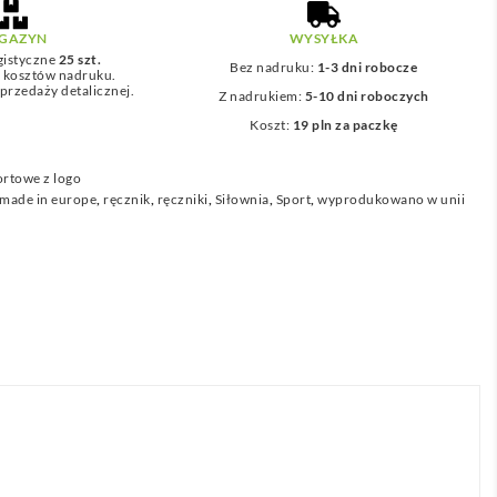
GAZYN
WYSYŁKA
gistyczne
25 szt.
Bez nadruku:
1-3 dni robocze
z kosztów nadruku.
przedaży detalicznej.
Z nadrukiem:
5-10 dni roboczych
Koszt:
19 pln za paczkę
ortowe z logo
made in europe
,
ręcznik
,
ręczniki
,
Siłownia
,
Sport
,
wyprodukowano w unii