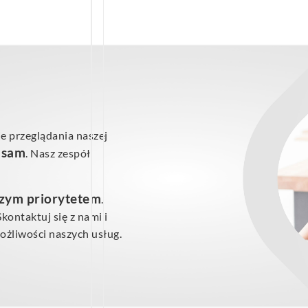
e przeglądania naszej
ś sam
. Nasz zespół
szym priorytetem
.
ontaktuj się z nami i
żliwości naszych usług.