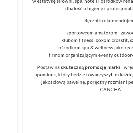
w estetykę siłowni, spa, hoteli i ośrodków reha
dbałość o higienę i profesjonal
Ręcznik rekomenduje
sportowcom amatorom i zaw
klubom fitness, boxom crossfit, 
ośrodkom spa & wellness jako ręc
firmom organizującym eventy outdoorow
Postaw na
skuteczną promocję marki
i wrę
upominek, który będzie towarzyszył im każde
jakościową bawełnę, poręczny rozmiar i pe
CANCHA!