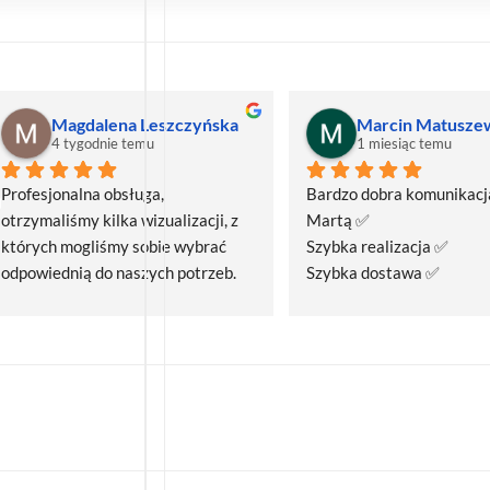
Magdalena Leszczyńska
Marcin Matusze
4 tygodnie temu
1 miesiąc temu
Profesjonalna obsługa, 
Bardzo dobra komunikacja
otrzymaliśmy kilka wizualizacji, z 
Martą ✅
których mogliśmy sobie wybrać 
Szybka realizacja ✅
odpowiednią do naszych potrzeb. 
Szybka dostawa ✅
Czas realizacji był krótszy niż 
zakładany.