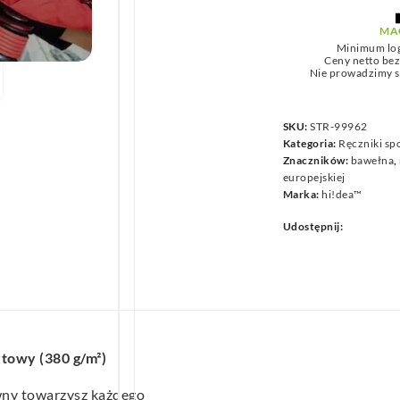
we
MA
Minimum lo
Ceny netto be
Nie prowadzimy s
SKU:
STR-99962
Kategoria:
Ręczniki sp
Znaczników:
bawełna
,
europejskiej
Marka:
hi!dea™
Udostępnij:
towy (380 g/m²)
ny towarzysz każdego