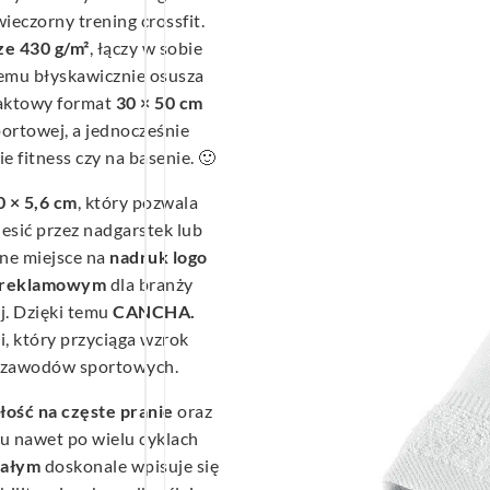
eczorny trening crossfit.
ze 430 g/m²
, łączy w sobie
zemu błyskawicznie osusza
paktowy format
30 × 50 cm
portowej, a jednocześnie
 fitness czy na basenie. 🙂
 × 5,6 cm
, który pozwala
iesić przez nadgarstek lub
lne miejsce na
nadruk logo
 reklamowym
dla branży
ej. Dzięki temu
CANCHA.
i, który przyciąga wzrok
as zawodów sportowych.
ość na częste pranie
oraz
łu nawet po wielu cyklach
iałym
doskonale wpisuje się