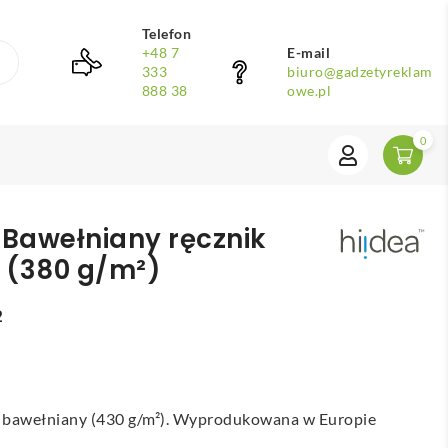
Telefon
+48 7
E-mail
333
biuro@gadzetyreklam
888 38
owe.pl
0
Bawełniany ręcznik
 (380 g/m²)
2
 bawełniany (430 g/m²). Wyprodukowana w Europie