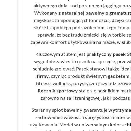
aktywnego dnia – od porannego joggingu po wi
Wykonany z
naturalnej bawełny o gramatur
miękkość z imponującą chłonnością, dzięki c
skórę i zapobiega podrażnieniom. Jego kom
sprawia, że bez trudu zmieści się w torbie s
zapewni komfort użytkowania na macie, w klubie
Kluczowym atutem jest
praktyczny pasek 30
wygodnie zawiesić ręcznik na sprzęcie, przew
schludnie zrolować. Pasek stanowi także idea
firmy
, czyniąc produkt świetnym
gadżetem
fitness, wellness, turystycznej czy odzieżow
Ręcznik sportowy
staje się nośnikiem mark
zarówno na sali treningowej, jak i podcz
Staranny splot bawełny gwarantuje
wytrzymał
zachowanie świeżości i sprężystości materia
użytkowania. Model w uniwersalnym kolorze
b