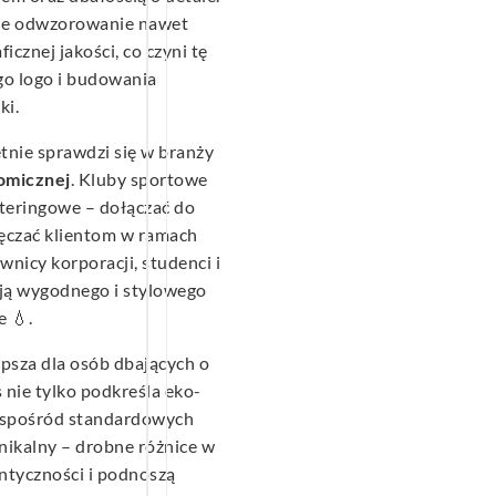
e odwzorowanie nawet
cznej jakości, co czyni tę
go logo i budowania
ki.
tnie sprawdzi się w branży
nomicznej
. Kluby sportowe
teringowe – dołączać do
ęczać klientom w ramach
nicy korporacji, studenci i
ują wygodnego i stylowego
 💧.
epsza dla osób dbających o
nie tylko podkreśla eko-
e spośród standardowych
nikalny – drobne różnice w
ntyczności i podnoszą