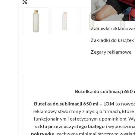
Wachlarze reklamo
Wagi kuchenne
Zabawki reklamowe
Zakładki do książek
Zegary reklamowe
Butelka do sublimacji 650
Butelka do sublimacji 650 ml – LOM
to nowoc
reklamowy stworzony z myślą o firmach, które 
funkcjonalnym i estetycznym upominkiem. Wy
szkła przezroczystego białego
i wyposażona
pokrywkę
, zachwyca minimalistycznym wygląd