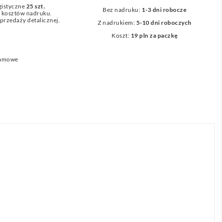
gistyczne
25 szt.
Bez nadruku:
1-3 dni robocze
z kosztów nadruku.
przedaży detalicznej.
Z nadrukiem:
5-10 dni roboczych
Koszt:
19 pln za paczkę
lamowe