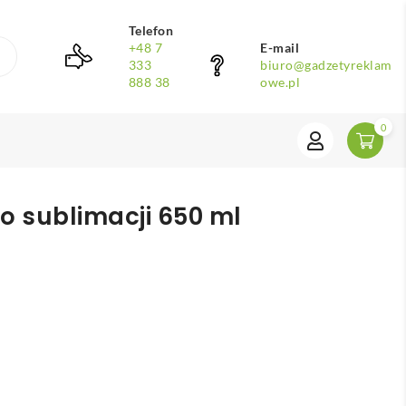
Telefon
+48 7
E-mail
333
biuro@gadzetyreklam
888 38
owe.pl
0
o sublimacji 650 ml