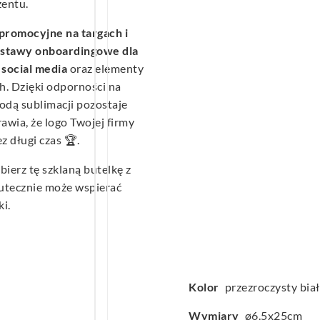
zentu.
promocyjne na targach i
zestawy onboardingowe dla
social media
oraz elementy
h. Dzięki odporności na
odą sublimacji pozostaje
awia, że logo Twojej firmy
 długi czas 🏆.
bierz tę szklaną butelkę z
kutecznie może wspierać
i.
Kolor
przezroczysty bia
Wymiary
ø6.5x25cm