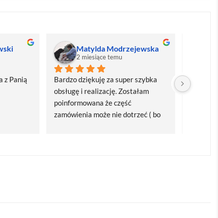
wski
Matylda Modrzejewska
M
2 miesiące temu
2
 z Panią 
Bardzo dziękuję za super szybka 
Bardzo d
obsługę i realizację. Zostałam 
realizacj
poinformowana że część 
dostawa
zamówienia może nie dotrzeć ( bo 
Polecam
bardzo późno zamówiłam ) ale 
wszystko się udalo. Dziękuję za 
obsługę pani Marii T. Będę wracać 
po kolejne produkty