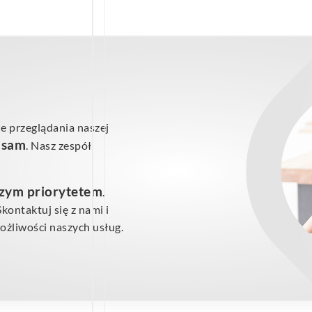
e przeglądania naszej
ś sam
. Nasz zespół
szym priorytetem
.
ontaktuj się z nami i
żliwości naszych usług.