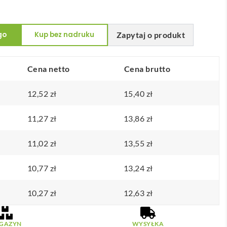
go
Kup bez nadruku
Zapytaj o produkt
Cena netto
Cena brutto
12,52
zł
15,40
zł
11,27
zł
13,86
zł
11,02
zł
13,55
zł
10,77
zł
13,24
zł
10,27
zł
12,63
zł
GAZYN
WYSYŁKA