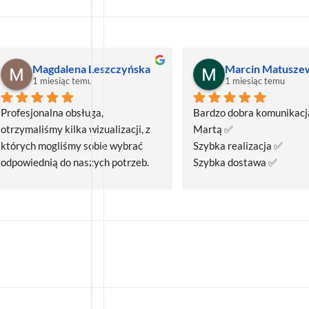
Magdalena Leszczyńska
Marcin Matusze
1 miesiąc temu
1 miesiąc temu
Profesjonalna obsługa, 
Bardzo dobra komunikacja
otrzymaliśmy kilka wizualizacji, z 
Martą ✅
których mogliśmy sobie wybrać 
Szybka realizacja ✅
odpowiednią do naszych potrzeb. 
Szybka dostawa ✅
Czas realizacji był krótszy niż 
zakładany.