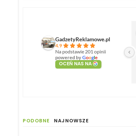
GadzetyReklamowe.pl
4.9
Na podstawie 201 opinii
powered by
G
o
o
g
l
e
OCEŃ NAS NA
PODOBNE
NAJNOWSZE