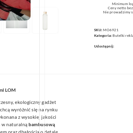
Minimum lo
we
Ceny netto be
Nie prowadzimy s
SKU:
MO6921
Kategoria:
Butelki rek
Udostępnij:
 ml LOM
zesny, ekologiczny gadżet
chcą wyróżnić się na rynku
konana z wysokiej jakości
 w naturalną
bambusową
em oraz dbałością o detale.