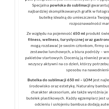
Specjalna
powłoka do sublimacji
gwarantuj
najbardziej skomplikowanych grafik w fotografi
butelkę idealną do umieszczenia Twoje
rozpoznawalności mar
Ze względu na pojemność
650 ml
produkt świe
fitness, wellness, turystycznej oraz gastro
mogą rozdawać je swoim członkom, firmy ca
zestawów lunchowych, a biura podróży – wr
pakietów startowych. Docenią ją również pracow
wszyscy aktywni na co dzień, którzy potrzeb
sposobu na nawodnienie
Butelka do sublimacji 650 ml – LOM
jest najl
środowisko oraz estetykę. Naturalny bambus 
charakter akcesorium, ale także wyróżnia j
butelek plastikowych. Każdy egzemplarz jest u
odcieniu i usłojeniu bambusa dodają aute