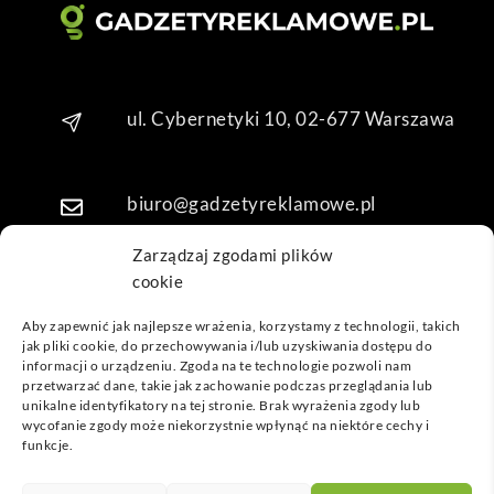
o. 
Dzię
kuję 
za 
ul. Cybernetyki 10, 02-677 Warszawa
obsł
ugę 
pani 
biuro@gadzetyreklamowe.pl
Mari
i T. 
Zarządzaj zgodami plików
Będę 
cookie
Telefon: +48 7 333 888 38
wrac
ać po 
Aby zapewnić jak najlepsze wrażenia, korzystamy z technologii, takich
kolej
jak pliki cookie, do przechowywania i/lub uzyskiwania dostępu do
Telefon: +48 7 333 888 48
informacji o urządzeniu. Zgoda na te technologie pozwoli nam
ne 
przetwarzać dane, takie jak zachowanie podczas przeglądania lub
prod
unikalne identyfikatory na tej stronie. Brak wyrażenia zgody lub
ukty
POPULARNE GADŻETY
wycofanie zgody może niekorzystnie wpłynąć na niektóre cechy i
funkcje.
NASZE LOKALIZACJE