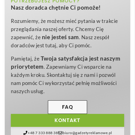
POTRZEBUJESZ POMOCY?
Kolor
brelok drewniany
, który dzięki swojej
Nasz doradca chętnie Ci pomoże!
ponadczasowej formie staje się nie tylko praktycznym
51.0×31.0x7.0
Wymiary (mm)
dodatkiem do kluczy, ale również skutecznym
Rozumiemy, że możesz mieć pytania w trakcie
drewno
Materiał
gadżetem reklamowym
. Wykonany z solidnego,
przeglądania naszej oferty. Chcemy Cię
metal
lekkiego i odpornego na uszkodzenia drewna w
Materiał dodatkowy
nie jesteś sam
zapewnić, że
. Nasz zespół
głębokim,
brązowym
odcieniu, doskonale komponuje
doradców jest tutaj, aby Ci pomóc.
się z naturalnymi trendami eko, podkreślając troskę
Twoja satysfakcja jest naszym
Pamiętaj, że
marki o środowisko 🌿. Gładka powierzchnia
priorytetem
. Zapewniamy Ci wsparcie na
umożliwia precyzyjne znakowanie metodą
każdym kroku. Skontaktuj się z nami i pozwól
grawerowania lub tampodruku, dzięki czemu logo
nam pomóc Ci wykorzystać pełnię możliwości
Twojej firmy będzie zawsze widoczne i odporne na
naszych usług.
ścieranie.
Produkt jest pakowany w luksusowe, czarne pudełko
FAQ
upominkowe z miękką wyściółką, które wzmacnia
KONTAKT
pozytywne pierwsze wrażenie oraz podnosi wartość
postrzeganą prezentu. To rozwiązanie sprawia, że
+48 7 333 888 38
biuro@gadzetyreklamowe.pl