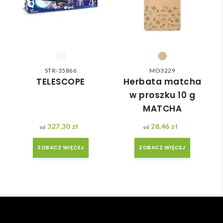
nią 
ówie
do 
nia 
nasz
moż
ych 
e nie 
potr
dotr
zeb. 
zeć ( 
STR-35866
MO3229
Czas 
bo 
TELESCOPE
Herbata matcha
reali
bard
w proszku 10 g
zacji 
zo 
MATCHA
był 
późn
krót
o 
327,30
zł
28,46
zł
szy 
zam
ZOBACZ WIĘCEJ
ZOBACZ WIĘCEJ
niż 
ówił
zakł
am ) 
adan
ale 
y.
wszy
stko 
się 
udal