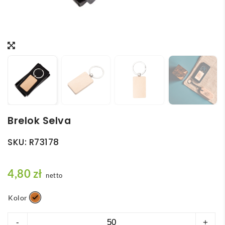
Brelok Selva
SKU:
R73178
4,80
zł
netto
Kolor
ilość
-
+