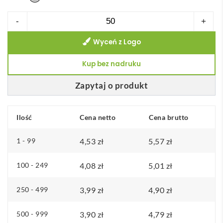
ilość
-
+
Brelok
Wyceń z Logo
do
kluczy
Kup bez nadruku
/
domek
Zapytaj o produkt
HOUSE
KEY
Ilość
Cena netto
Cena brutto
1 - 99
4,53
zł
5,57
zł
100 - 249
4,08
zł
5,01
zł
250 - 499
3,99
zł
4,90
zł
500 - 999
3,90
zł
4,79
zł