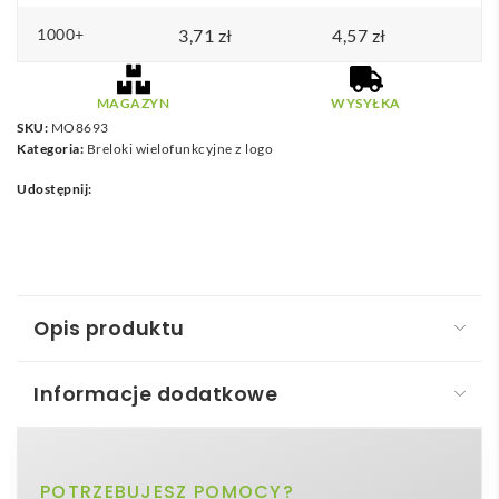
1000+
3,71
zł
4,57
zł
MAGAZYN
WYSYŁKA
SKU:
MO8693
Kategoria:
Breloki wielofunkcyjne z logo
Udostępnij:
Opis produktu
Informacje dodatkowe
Brelok do kluczy / domek HOUSE KEY
Brelok do kluczy / domek – HOUSE KEY
to mały,
srebrny matowy
POTRZEBUJESZ POMOCY?
Kolor
lecz niezwykle wyrazisty gadżet, który łączy w sobie