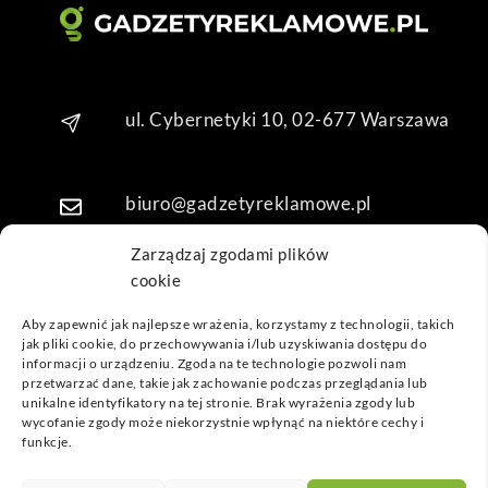
o. 
Dzię
kuję 
za 
ul. Cybernetyki 10, 02-677 Warszawa
obsł
ugę 
pani 
Mari
biuro@gadzetyreklamowe.pl
i T. 
Będę 
Zarządzaj zgodami plików
wrac
cookie
Telefon: +48 7 333 888 38
ać po 
Aby zapewnić jak najlepsze wrażenia, korzystamy z technologii, takich
kolej
jak pliki cookie, do przechowywania i/lub uzyskiwania dostępu do
Telefon: +48 7 333 888 48
ne 
informacji o urządzeniu. Zgoda na te technologie pozwoli nam
prod
przetwarzać dane, takie jak zachowanie podczas przeglądania lub
unikalne identyfikatory na tej stronie. Brak wyrażenia zgody lub
ukty
POPULARNE GADŻETY
wycofanie zgody może niekorzystnie wpłynąć na niektóre cechy i
funkcje.
NASZE LOKALIZACJE