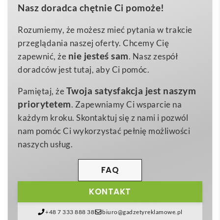
Nasz doradca chętnie Ci pomoże!
funkcjonalność, elegancję oraz potencjał reklamowy.
2,9×5 cm
Wymiary
Wykonany z
matowego srebrnego metalu
,
Rozumiemy, że możesz mieć pytania w trakcie
0,039 kg
Waga
charakteryzuje się wyjątkową trwałością i
przeglądania naszej oferty. Chcemy Cię
metal
odpornością na zarysowania, dzięki czemu przez
Materiał
nie jesteś sam
zapewnić, że
. Nasz zespół
długie lata będzie prezentował się jak nowy.
doradców jest tutaj, aby Ci pomóc.
Minimalistyczny kształt domku symbolizuje
Twoja satysfakcja jest naszym
Pamiętaj, że
bezpieczeństwo i ciepło domowego ogniska, co czyni
priorytetem
. Zapewniamy Ci wsparcie na
go idealnym nośnikiem dla firm z sektora
każdym kroku. Skontaktuj się z nami i pozwól
nieruchomości, deweloperskiego, budowlanego
czy
nam pomóc Ci wykorzystać pełnię możliwości
ubezpieczeniowego — wszędzie tam, gdzie liczy się
naszych usług.
skojarzenie z poczuciem stabilizacji i zaufania. 🔑
Dzięki solidnemu, obracanemu
karabińczykowi
FAQ
brelok pozwala na szybkie przepięcie kompletu
KONTAKT
kluczy, karty dostępu lub identyfikatora, a
ergonomicznie wyprofilowane krawędzie sprawiają,
+48 7 333 888 38
biuro@gadzetyreklamowe.pl
że pewnie leży w dłoni i nie wyślizguje się z kieszeni.