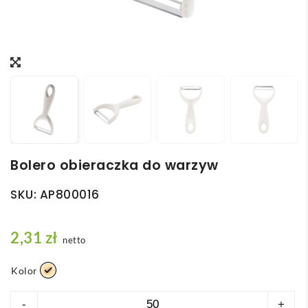
Bolero obieraczka do warzyw
SKU:
AP800016
2,31
zł
netto
Kolor
ilość
-
+