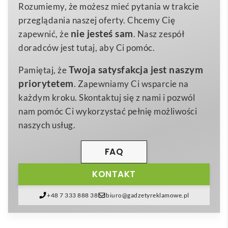
zaciszu 😊. Dzięki ostrzu ze stali nierdzewnej z
Rozumiemy, że możesz mieć pytania w trakcie
29 g
Waga
łatwością poradzi sobie z marchewką, ziemniakiem
przeglądania naszej oferty. Chcemy Cię
Plastik (PP), Stal nierdzewna
czy cukinią, a ergonomiczna rączka z tworzywa PP
Materiał
nie jesteś sam
zapewnić, że
. Nasz zespół
pewnie leży w dłoni, gwarantując komfort i
doradców jest tutaj, aby Ci pomóc.
bezpieczeństwo użytkowania. Jej naturalny kolor
Twoja satysfakcja jest naszym
Pamiętaj, że
doskonale wpisuje się w estetykę nowoczesnych,
priorytetem
. Zapewniamy Ci wsparcie na
ekologicznych kuchni, a gładka powierzchnia idealnie
każdym kroku. Skontaktuj się z nami i pozwól
eksponuje
logo
lub trwały
nadruk
. To doskonała
nam pomóc Ci wykorzystać pełnię możliwości
propozycja dla firm z branży spożywczej,
naszych usług.
gastronomicznej, producentów zdrowych soków, a
także szkół gotowania, które szukają efektownego
FAQ
upominku
reklamowego
dla swoich klientów i
partnerów.
KONTAKT
Jako część kategorii Akcesoria do kuchni z logotypem,
+48 7 333 888 38
biuro@gadzetyreklamowe.pl
Bolero obieraczka do warzyw
sprawdzi się w roli
praktycznego giftu flotowego, budując skojarzenia z