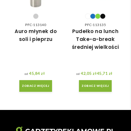
nasz
moż
ych 
e nie 
potr
dotr
zeb. 
zeć ( 
PFC-113140
PFC-113135
Czas 
bo 
Auro młynek do
Pudełko na lunch
reali
bard
soli i pieprzu
Take-a-break
zacji 
zo 
średniej wielkości
był 
późn
krót
o 
szy 
zam
niż 
ówił
45,84
zł
42,05
zł
45,71
zł
Zakres cen: od 42,05 zł do 45,71 zł
zakł
am ) 
adan
ale 
ZOBACZ WIĘCEJ
ZOBACZ WIĘCEJ
y.
wszy
stko 
się 
udal
o. 
Dzię