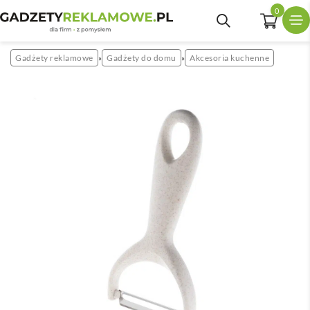
0
Gadżety reklamowe
Gadżety do domu
Akcesoria kuchenne
»
»