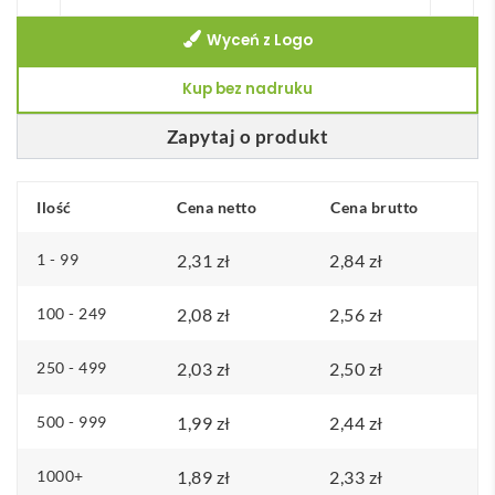
Bolero
Wyceń z Logo
obieraczka
do
Kup bez nadruku
warzyw
Zapytaj o produkt
Ilość
Cena netto
Cena brutto
1 - 99
2,31
zł
2,84
zł
100 - 249
2,08
zł
2,56
zł
250 - 499
2,03
zł
2,50
zł
500 - 999
1,99
zł
2,44
zł
1000+
1,89
zł
2,33
zł