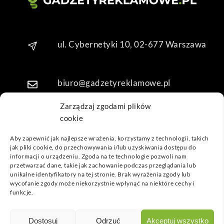
kuję 
za 
obsł
ugę 
ul. Cybernetyki 10, 02-677 Warszawa
pani 
Mari
i T. 
biuro@gadzetyreklamowe.pl
Będę 
wrac
Zarządzaj zgodami plików
ać po 
cookie
Telefon: +48 7 333 888 38
kolej
ne 
Aby zapewnić jak najlepsze wrażenia, korzystamy z technologii, takich
jak pliki cookie, do przechowywania i/lub uzyskiwania dostępu do
prod
Telefon: +48 7 333 888 48
informacji o urządzeniu. Zgoda na te technologie pozwoli nam
ukty
przetwarzać dane, takie jak zachowanie podczas przeglądania lub
unikalne identyfikatory na tej stronie. Brak wyrażenia zgody lub
POPULARNE GADŻETY
wycofanie zgody może niekorzystnie wpłynąć na niektóre cechy i
funkcje.
NASZE LOKALIZACJE
GADŻETYREKLAMOWE.PL
Dostosuj
Odrzuć
Akceptuj wszystko