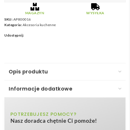
MAGAZYN
WYSYŁKA
SKU:
AP800016
Kategoria:
Akcesoria kuchenne
Udostępnij:
Opis produktu
Informacje dodatkowe
Bolero obieraczka do warzyw
Bolero obieraczka do warzyw
to znakomity
gadżet
naturalny
POTRZEBUJESZ POMOCY?
Kolor
kuchenny, który odmieni codzienne przygotowywanie
Nasz doradca chętnie Ci pomoże!
posiłków w każdej restauracji, cateringu i domowym
145×68×13 mm
Wymiary