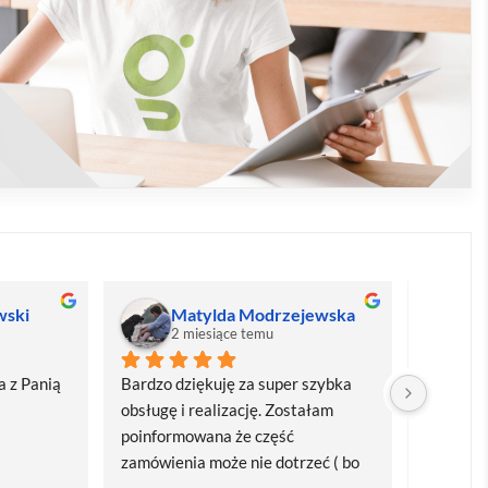
wski
Matylda Modrzejewska
M
2 miesiące temu
2
 z Panią 
Bardzo dziękuję za super szybka 
Bardzo d
obsługę i realizację. Zostałam 
realizacj
poinformowana że część 
dostawa
zamówienia może nie dotrzeć ( bo 
Polecam
bardzo późno zamówiłam ) ale 