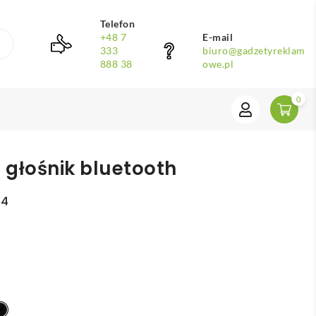
Telefon
+48 7
E-mail
333
biuro@gadzetyreklam
888 38
owe.pl
0
 głośnik bluetooth
64