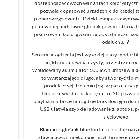
dostępność w dwóch wariantach kolorystycz
pozwala dopasować urządzenie do każdej sty
plenerowego eventu. Dzięki kompaktowym wym
gumowanej podstawie głośnik pewnie stoi na b
piknikowym kocu, gwarantując stabilność naw
odsłuchu. 🎵
Sercem urządzenia jest wysokiej klasy moduł bl
m, który zapewnia
czysty, przestrzenny
Wbudowany akumulator 500 mAh umożliwia do 
to wystarczająco długo, aby stworzyć tło m
produktowej, treningu jogi w parku czy s
Dodatkowy slot na kartę micro SD pozwala 
playlistami także tam, gdzie brak dostępu do i
USB ułatwia szybkie ładowanie z laptopa, 
sieciowego.
Blambo – głośnik bluetooth
to idealne narz
stawiających na ekologię i styl: firm evento