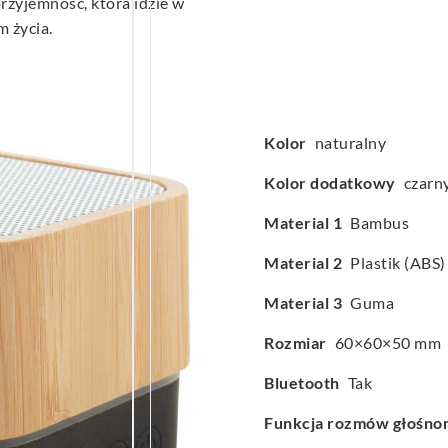
zyjemność, która idzie w
m życia.
Kolor
naturalny
Kolor dodatkowy
czarn
Material 1
Bambus
Material 2
Plastik (ABS)
Material 3
Guma
Rozmiar
60×60×50 mm
Bluetooth
Tak
Funkcja rozmów głośn