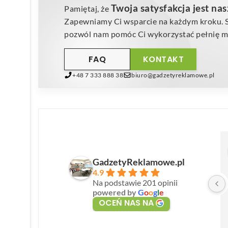
Twoja satysfakcja jest na
Pamiętaj, że
Zapewniamy Ci wsparcie na każdym kroku. Sk
pozwól nam pomóc Ci wykorzystać pełnię mo
FAQ
KONTAKT
+48 7 333 888 38
biuro@gadzetyreklamowe.pl
GadzetyReklamowe.pl
4.9
Na podstawie 201 opinii
powered by
G
o
o
g
l
e
OCEŃ NAS NA