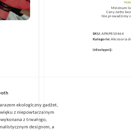
MA
we
Minimum lo
Ceny netto be
Nie prowadzimy s
SKU:
APAP810464
Kategorie:
Akcesoria d
Udostępnij:
ooth
arazem ekologiczny gadżet,
źwięku z niepowtarzalnym
wykonana z trwałego,
malistycznym designem, a