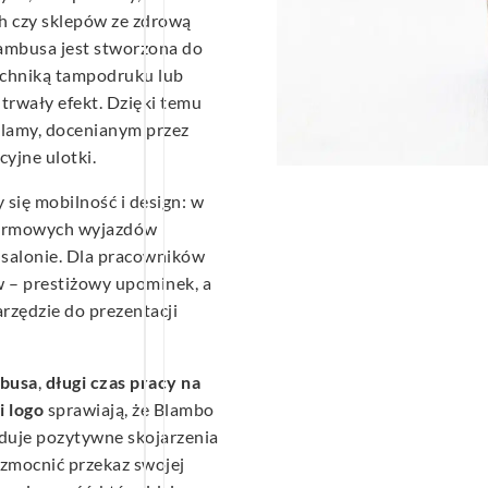
h czy sklepów ze zdrową
bambusa jest stworzona do
echniką tampodruku lub
trwały efekt. Dzięki temu
klamy, docenianym przez
cyjne ulotki.
 się mobilność i design: w
 firmowych wyjazdów
salonie. Dla pracowników
w – prestiżowy upominek, a
rzędzie do prezentacji
mbusa
,
długi czas pracy na
i logo
sprawiają, że Blambo
uduje pozytywne skojarzenia
wzmocnić przekaz swojej