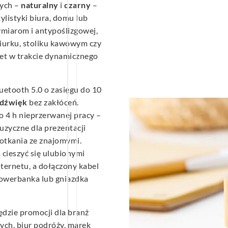
nych –
naturalny
i
czarny
–
listyki biura, domu lub
iarom i antypoślizgowej,
iurku, stoliku kawowym czy
et w trakcie dynamicznego
uetooth 5.0 o zasięgu do 10
 dźwięk
bez zakłóceń.
4 h nieprzerwanej pracy –
uzyczne dla prezentacji
potkania ze znajomymi.
cieszyć się ulubionymi
nternetu, a dołączony kabel
powerbanka lub gniazdka
ędzie promocji dla branż
wych, biur podróży, marek