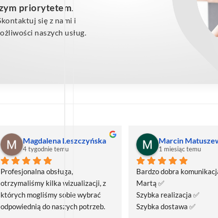
szym priorytetem
.
ontaktuj się z nami i
żliwości naszych usług.
Magdalena Leszczyńska
Marcin Matusze
4 tygodnie temu
1 miesiąc temu
Profesjonalna obsługa, 
Bardzo dobra komunikacja
otrzymaliśmy kilka wizualizacji, z 
Martą ✅
których mogliśmy sobie wybrać 
Szybka realizacja ✅
odpowiednią do naszych potrzeb. 
Szybka dostawa ✅
Czas realizacji był krótszy niż 