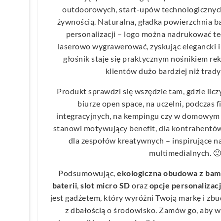
outdoorowych, start-upów technologicznyc
żywnością. Naturalna, gładka powierzchnia 
personalizacji – logo można nadrukować t
laserowo wygrawerować, zyskując elegancki i 
głośnik staje się praktycznym nośnikiem re
klientów dużo bardziej niż trady
Produkt sprawdzi się wszędzie tam, gdzie liczy
biurze open space, na uczelni, podczas
integracyjnych, na kempingu czy w domowym 
stanowi motywujący benefit, dla kontrahentó
dla zespołów kreatywnych – inspirujące na
multimedialnych. 🙂
Podsumowując,
ekologiczna obudowa z ba
baterii
,
slot micro SD
oraz
opcje personalizacj
jest gadżetem, który wyróżni Twoją markę i zb
z dbałością o środowisko. Zamów go, aby 