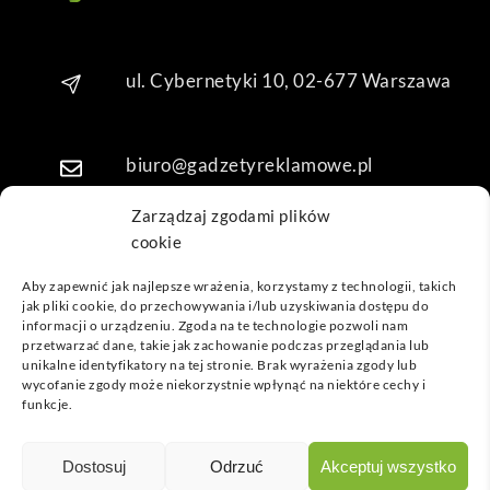
Dzię
kuję 
za 
ul. Cybernetyki 10, 02-677 Warszawa
obsł
ugę 
pani 
biuro@gadzetyreklamowe.pl
Mari
i T. 
Zarządzaj zgodami plików
Będę 
cookie
Telefon: +48 7 333 888 38
wrac
ać po 
Aby zapewnić jak najlepsze wrażenia, korzystamy z technologii, takich
kolej
jak pliki cookie, do przechowywania i/lub uzyskiwania dostępu do
Telefon: +48 7 333 888 48
informacji o urządzeniu. Zgoda na te technologie pozwoli nam
ne 
przetwarzać dane, takie jak zachowanie podczas przeglądania lub
prod
unikalne identyfikatory na tej stronie. Brak wyrażenia zgody lub
ukty
POPULARNE GADŻETY
wycofanie zgody może niekorzystnie wpłynąć na niektóre cechy i
funkcje.
NASZE LOKALIZACJE
GADŻETYREKLAMOWE.PL
Dostosuj
Odrzuć
Akceptuj wszystko