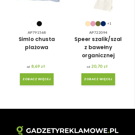
do 
nia 
nasz
moż
ych 
e nie 
potr
dotr
+1
zeb. 
zeć ( 
AP791568
AP722094
Czas 
bo 
Simlo chusta
Speer szalik/szal
reali
bard
plażowa
z bawełny
zacji 
zo 
organicznej
był 
późn
krót
o 
8,69
zł
20,70
zł
szy 
zam
ZOBACZ WIĘCEJ
ZOBACZ WIĘCEJ
niż 
ówił
zakł
am ) 
adan
ale 
y.
wszy
stko 
się 
udal
o. 