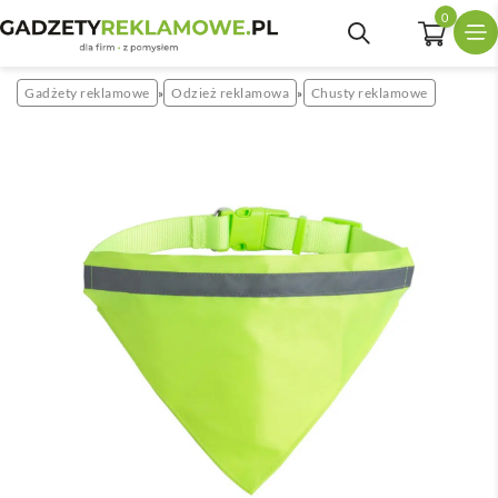
0
Gadżety reklamowe
Odzież reklamowa
Chusty reklamowe
»
»