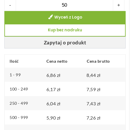
ilość
-
+
Lurex
Wyceń z Logo
odblaskowa
chusta
Kup bez nadruku
dla
psa
Zapytaj o produkt
Ilość
Cena netto
Cena brutto
1 - 99
6,86
zł
8,44
zł
100 - 249
6,17
zł
7,59
zł
250 - 499
6,04
zł
7,43
zł
500 - 999
5,90
zł
7,26
zł