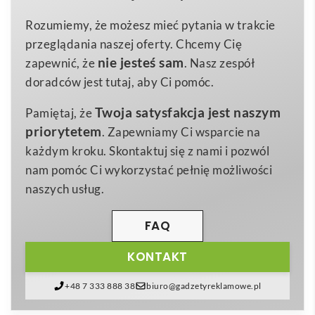
230×155 mm
Wymiary
zarazem wyjątkowo trwała konstrukcja z odpornego
Rozumiemy, że możesz mieć pytania w trakcie
33.75 g
Waga
na przetarcia
poliestru
gwarantuje długie
przeglądania naszej oferty. Chcemy Cię
Poliester, Plastik
użytkowanie, nawet podczas codziennych,
Materiał
nie jesteś sam
zapewnić, że
. Nasz zespół
intensywnych wędrówek. Wbudowana
regulacja
doradców jest tutaj, aby Ci pomóc.
obwodu
pozwala dopasować hustę do psów różnej
Twoja satysfakcja jest naszym
Pamiętaj, że
wielkości, zapewniając im pełen komfort ruchu oraz
priorytetem
. Zapewniamy Ci wsparcie na
chroniąc przed wiatrem i chłodem.
każdym kroku. Skontaktuj się z nami i pozwól
Kluczowy atut to
odblaskowa obwódka 360°
, dzięki
nam pomóc Ci wykorzystać pełnię możliwości
której czworonóg staje się widoczny już z daleka –
naszych usług.
także o świcie, po zmroku czy w deszczową pogodę
🌧️. Tym samym zwiększasz bezpieczeństwo pupila i
FAQ
właściciela, a jednocześnie eksponujesz nadrukowane
KONTAKT
logo firmy.
Plastikowe, szybkie zapięcie
typu klik
umożliwia błyskawiczne zakładanie oraz
+48 7 333 888 38
biuro@gadzetyreklamowe.pl
zdejmowanie, co doceni każdy opiekun energicznego