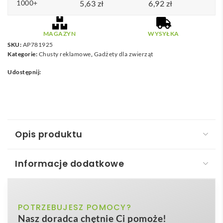
1000+
5,63
zł
6,92
zł
MAGAZYN
WYSYŁKA
SKU:
AP781925
Kategorie:
Chusty reklamowe
,
Gadżety dla zwierząt
Udostępnij:
Opis produktu
Informacje dodatkowe
Lurex odblaskowa chusta dla psa
Bipols – odblaskowa husta dla psa
to więcej niż
żółty
POTRZEBUJESZ POMOCY?
Kolor
zwykły gadżet spacerowy – to praktyczne, stylowe i
Nasz doradca chętnie Ci pomoże!
skuteczne narzędzie promocji Twojej marki. Lekka, a