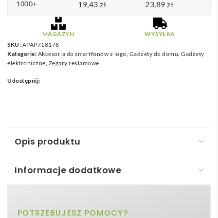
1000+
19,43
zł
23,89
zł
MAGAZYN
WYSYŁKA
SKU:
APAP718178
Kategorie:
Akcesoria do smartfonów z logo
,
Gadżety do domu
,
Gadżety
elektroniczne
,
Zegary reklamowe
Udostępnij:
Opis produktu
Informacje dodatkowe
BeTime 12 - zegar
BeTime 12 – zegar
to nowoczesny,
personalizowany
biały
POTRZEBUJESZ POMOCY?
Kolor
zegar ścienny z pianki PVC
, który pozwala w pełni