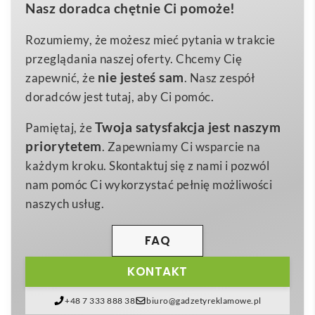
Nasz doradca chętnie Ci pomoże!
wyeksponować Twoje logo, slogan lub grafikę. Jego
PVC
Material 1
neutralny,
biały kolor
stanowi idealne tło dla
Rozumiemy, że możesz mieć pytania w trakcie
220×220 mm
Rozmiar
nadruku, gwarantując żywe kolory i perfekcyjną
przeglądania naszej oferty. Chcemy Cię
Nie
czytelność detali. Dzięki lekkiej, lecz wytrzymałej
Baterie w zestawie
nie jesteś sam
zapewnić, że
. Nasz zespół
konstrukcji montaż na dowolnej powierzchni ściennej
doradców jest tutaj, aby Ci pomóc.
jest szybki i bezproblemowy, a jednocześnie
Twoja satysfakcja jest naszym
Pamiętaj, że
bezpieczny dla podłoża.
priorytetem
. Zapewniamy Ci wsparcie na
Minimalne zamówienie to już 50 sztuk, co czyni
każdym kroku. Skontaktuj się z nami i pozwól
BeTime 12 – zegar
idealnym rozwiązaniem dla firm,
nam pomóc Ci wykorzystać pełnię możliwości
które chcą wyróżnić się podczas targów, konferencji
naszych usług.
czy eventów branżowych 🕒. Jako upominek
reklamowy doskonale sprawdzi się w sektorze
FAQ
nieruchomości, hotelarskim, gastronomicznym,
KONTAKT
edukacyjnym i medycznym
. Elegancki design i
możliwość pełnego brandingu sprawiają, że produkt
+48 7 333 888 38
biuro@gadzetyreklamowe.pl
przyciąga wzrok klientów, buduje rozpoznawalność