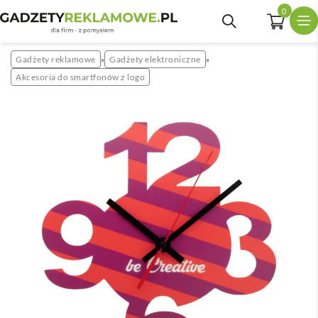
0
Gadżety reklamowe
Gadżety elektroniczne
»
»
Akcesoria do smartfonów z logo