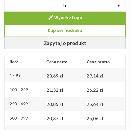
ilość
-
+
BeTime
Wyceń z Logo
12
-
Kup bez nadruku
zegar
Zapytaj o produkt
Ilość
Cena netto
Cena brutto
1 - 99
23,69
zł
29,14
zł
100 - 249
21,32
zł
26,22
zł
250 - 499
20,85
zł
25,64
zł
500 - 999
20,37
zł
25,06
zł