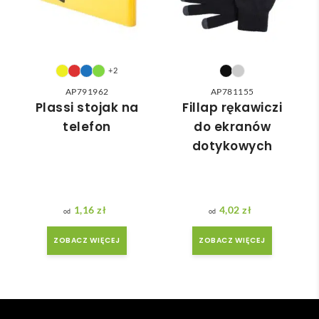
nią 
ówie
do 
nia 
nasz
moż
ych 
e nie 
potr
dotr
+2
zeb. 
zeć ( 
AP791962
AP781155
Czas 
bo 
Plassi stojak na
Fillap rękawiczi
reali
bard
telefon
do ekranów
zacji 
zo 
dotykowych
był 
późn
krót
o 
szy 
zam
niż 
ówił
1,16
zł
4,02
zł
zakł
am ) 
adan
ale 
ZOBACZ WIĘCEJ
ZOBACZ WIĘCEJ
y.
wszy
stko 
się 
udal