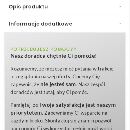
Opis produktu
Informacje dodatkowe
BERNAL. Ręcznik chłodzący sportowym, z poliestru
z recyklingu (100% rPET) z pokrowcem z non-
woven
biały, czarny, czerwony, jasnozielony,
POTRZEBUJESZ POMOCY?
Kolor
Nasz doradca chętnie Ci pomoże!
niebieski
BERNAL. Ręcznik sportowy
💪 to innowacyjny
gadżet reklamowy, który łączy funkcjonalność z
ręcznik: 300 x 800 mm, etui: 120 x 205
Wymiary
Rozumiemy, że możesz mieć pytania w trakcie
ekologią i daje markom nowe możliwości budowania
mm
przeglądania naszej oferty. Chcemy Cię
rozpoznawalności. Wykonany z włókien
RPET
nie jesteś sam
zapewnić, że
. Nasz zespół
35 g
Waga
pochodzących z recyklingu butelek
, produkt
doradców jest tutaj, aby Ci pomóc.
rPET
Materiał
wspiera ideę zrównoważonego rozwoju, a
Twoja satysfakcja jest naszym
Pamiętaj, że
jednocześnie gwarantuje wysoką trwałość oraz
priorytetem
. Zapewniamy Ci wsparcie na
przyjemny, chłodzący efekt podczas każdego wysiłku
każdym kroku. Skontaktuj się z nami i pozwól
fizycznego. Dzięki wymiarom 300 × 800 mm ręcznik
nam pomóc Ci wykorzystać pełnię możliwości
w mgnieniu oka osuszy ciało po bieganiu, treningu na