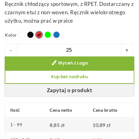
Ręcznik chłodzący sportowym, z RPET. Dostarczany z
czarnym etui z non-woven. Ręcznik wielokrotnego
użytku, można prać w pralce
Kolor
ilość
-
+
BERNAL.
Wyceń z Logo
Ręcznik
chłodzący
Kup bez nadruku
sportowym,
z
Zapytaj o produkt
poliestru
z
Ilość
Cena netto
Cena brutto
recyklingu
(100%
1 - 99
8,85
zł
10,89
zł
rPET)