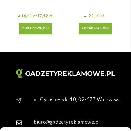
niż 
ówił
zakł
am ) 
16,41
zł
17,42
zł
22,14
zł
adan
ale 
Zakres cen: od 16,41 zł do 17,42 zł
y.
wszy
ZOBACZ WIĘCEJ
ZOBACZ WIĘCEJ
stko 
się 
udal
o. 
Dzię
kuję 
za 
obsł
ugę 
pani 
ul. Cybernetyki 10, 02-677 Warszawa
Mari
i T. 
Będę 
biuro@gadzetyreklamowe.pl
wrac