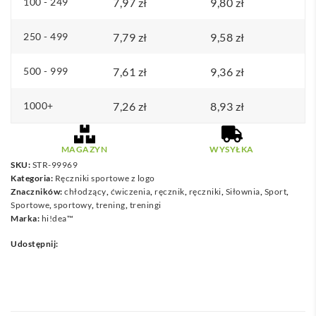
z
100 - 249
7,97
zł
9,80
zł
pokrowcem
250 - 499
7,79
zł
9,58
zł
z
non-
500 - 999
7,61
zł
9,36
zł
woven
1000+
7,26
zł
8,93
zł
MAGAZYN
WYSYŁKA
SKU:
STR-99969
Kategoria:
Ręczniki sportowe z logo
Znaczników:
chłodzący
,
ćwiczenia
,
ręcznik
,
ręczniki
,
Siłownia
,
Sport
,
Sportowe
,
sportowy
,
trening
,
treningi
Marka:
hi!dea™
Udostępnij: