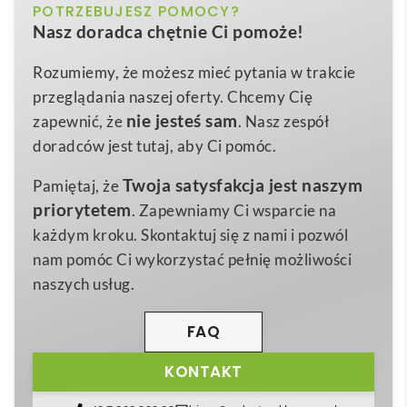
brazowy
POTRZEBUJESZ POMOCY?
Kolor
prawdziwy
wielofunkcyjny gadżet reklamowy
, który
Nasz doradca chętnie Ci pomoże!
łączy w sobie ekologiczny styl z praktycznością
1,3x1x15,1 cm
Wymiary
narzędzia warsztatowego 😊. W jednym, eleganckim
Rozumiemy, że możesz mieć pytania w trakcie
0,026 kg
Waga
korpusie z naturalnego bambusa kryje się nie tylko
przeglądania naszej oferty. Chcemy Cię
item with multi-materials
długopis z niebieskim tuszem, lecz także
poziomica,
Materiał
nie jesteś sam
zapewnić, że
. Nasz zespół
linijka 7 cm oraz dwie wymienne końcówki
doradców jest tutaj, aby Ci pomóc.
wkrętakowe (płaska i krzyżakowa)
. Dzięki temu
Twoja satysfakcja jest naszym
Pamiętaj, że
Bambusowy długopis z poziomicą – TOOLBAM
staje
priorytetem
. Zapewniamy Ci wsparcie na
się niezastąpionym pomocnikiem wszędzie tam, gdzie
każdym kroku. Skontaktuj się z nami i pozwól
liczy się precyzja i szybkość działania.
nam pomóc Ci wykorzystać pełnię możliwości
Naturalny
bambus
zapewnia przyjemny, ciepły
naszych usług.
chwyt, a jednocześnie podkreśla troskę o środowisko,
co docenią klienci i partnerzy biznesowi wyczuleni na
FAQ
kwestie
eco-friendly
. Struktura drewna sprawia, że
KONTAKT
każdy egzemplarz jest unikalny, a subtelne różnice
kolorystyczne dodają mu charakteru.