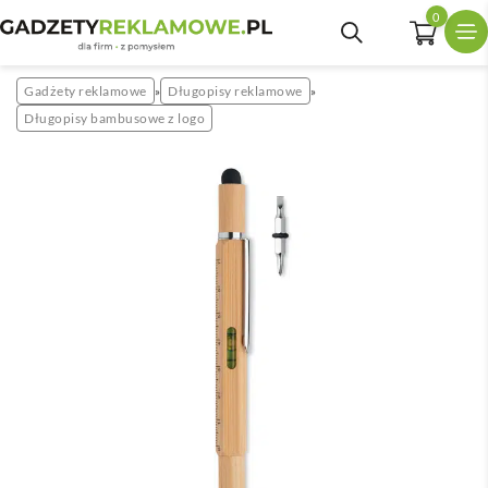
0
Gadżety reklamowe
Długopisy reklamowe
»
»
Długopisy bambusowe z logo