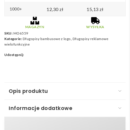
1000+
12,30
zł
15,13
zł
MAGAZYN
WYSYŁKA
SKU:
MO6559
Kategorie:
Długopisy bambusowe z logo
,
Długopisy reklamowe
wielofunkcyjne
Udostępnij:
Opis produktu
Informacje dodatkowe
Bambusowy długopis z poziomicą TOOLBAM
Bambusowy długopis z poziomicą – TOOLBAM
to