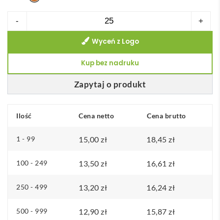
ilość
-
+
Bambusowy
Wyceń z Logo
długopis
z
Kup bez nadruku
poziomicą
TOOLBAM
Zapytaj o produkt
Ilość
Cena netto
Cena brutto
1 - 99
15,00
zł
18,45
zł
100 - 249
13,50
zł
16,61
zł
250 - 499
13,20
zł
16,24
zł
500 - 999
12,90
zł
15,87
zł