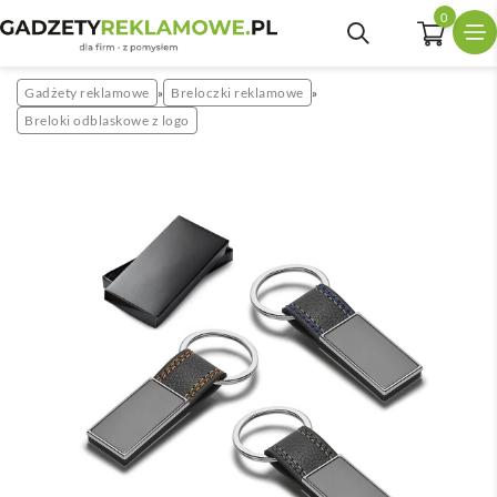
0
Gadżety reklamowe
Breloczki reklamowe
»
»
Breloki odblaskowe z logo