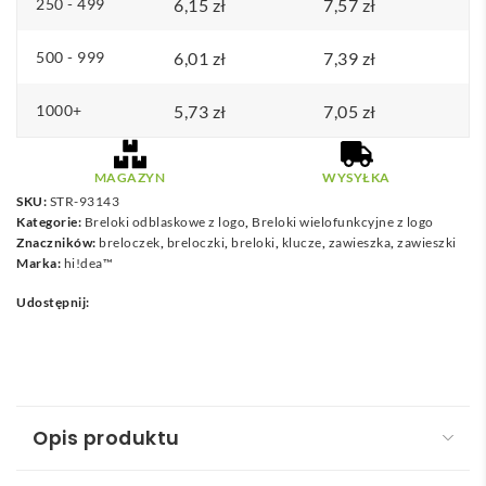
250 - 499
6,15
d
zł
7,57
zł
o
500 - 999
6,01
zł
7,39
zł
7
,
1000+
5,73
zł
7,05
zł
6
5
MAGAZYN
WYSYŁKA
SKU:
STR-93143
z
Kategorie:
Breloki odblaskowe z logo
,
Breloki wielofunkcyjne z logo
ł
Znaczników:
breloczek
,
breloczki
,
breloki
,
klucze
,
zawieszka
,
zawieszki
Marka:
hi!dea™
Udostępnij:
Opis produktu