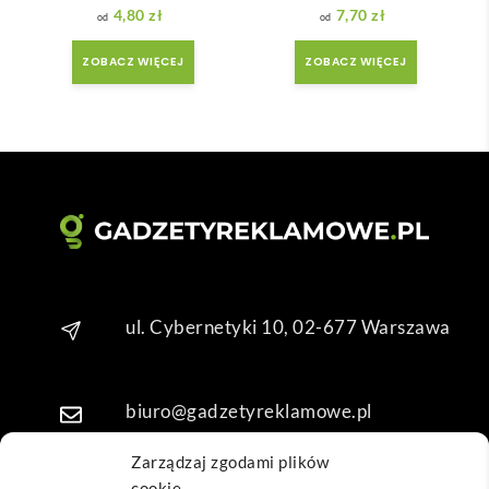
adan
ale 
4,80
zł
7,70
zł
y.
wszy
stko 
ZOBACZ WIĘCEJ
ZOBACZ WIĘCEJ
się 
udal
o. 
Dzię
kuję 
za 
obsł
ugę 
pani 
Mari
ul. Cybernetyki 10, 02-677 Warszawa
i T. 
Będę 
wrac
biuro@gadzetyreklamowe.pl
ać po 
kolej
Zarządzaj zgodami plików
ne 
cookie