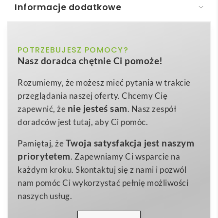
Informacje dodatkowe
BALE. Brelok wykonany z PU i metalu
BALE. Metalowy brelok
to eleganckie połączenie
niebieski, pomarańczowy, szary
POTRZEBUJESZ POMOCY?
Kolor
nowoczesnego designu oraz funkcjonalności, które
Nasz doradca chętnie Ci pomoże!
przyciąga uwagę już od pierwszego spojrzenia.
22 x 65 x 8 mm
Wymiary
Wykonany z wysokogatunkowej
imitacji skóry i
Rozumiemy, że możesz mieć pytania w trakcie
40 g
Waga
metalu
, ten drobny gadżet wyróżnia się trwałością
przeglądania naszej oferty. Chcemy Cię
Imitacja skóry i metal
oraz ponadczasowym stylem, dzięki czemu stanowi
Materiał
nie jesteś sam
zapewnić, że
. Nasz zespół
perfekcyjną platformę do ekspozycji Twojego logo.
doradców jest tutaj, aby Ci pomóc.
Dostępne warianty kolorystyczne –
niebieski,
Twoja satysfakcja jest naszym
Pamiętaj, że
pomarańczowy i szary
– pozwalają dopasować barwę
priorytetem
. Zapewniamy Ci wsparcie na
breloku do identyfikacji wizualnej marki lub
każdym kroku. Skontaktuj się z nami i pozwól
indywidualnych preferencji odbiorcy 🙂.
nam pomóc Ci wykorzystać pełnię możliwości
Solidny korpus o wymiarach 22 x 65 x 8 mm sprawia,
naszych usług.
że
BALE. Metalowy brelok
jest jednocześnie
masywny i lekki, co przekłada się na komfort