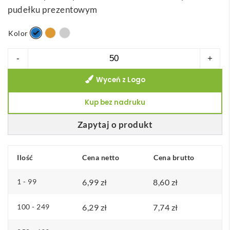
pudełku prezentowym
r
e
Kolor
s
c
ilość
-
+
e
BALE.
n
Wyceń z Logo
Brelok
:
wykonany
Kup bez nadruku
o
z
d
PU
Zapytaj o produkt
6
i
,
metalu
Ilość
Cena netto
Cena brutto
6
6
1 - 99
6,99
zł
8,60
zł
z
100 - 249
6,29
zł
7,74
zł
ł