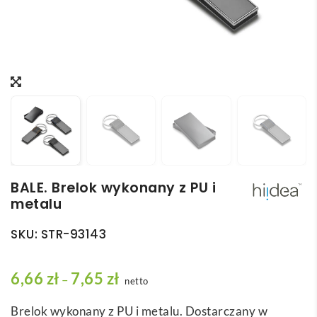
BALE. Brelok wykonany z PU i
metalu
SKU:
STR-93143
Z
6,66
zł
7,65
zł
–
netto
a
Brelok wykonany z PU i metalu. Dostarczany w
k