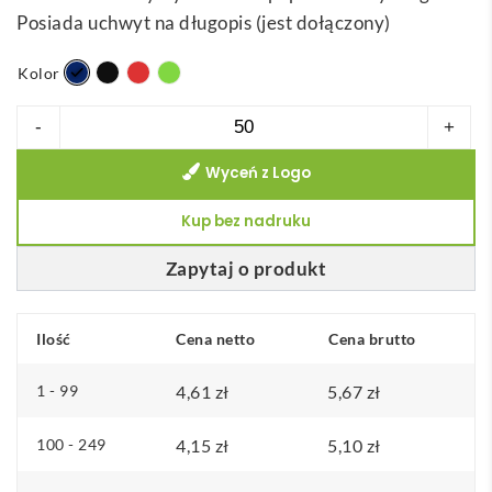
Posiada uchwyt na długopis (jest dołączony)
Kolor
ilość
-
+
ASIMOV.
Wyceń z Logo
Notes
B6
Kup bez nadruku
na
spirali,
Zapytaj o produkt
zawiera
czystych
Ilość
Cena netto
Cena brutto
stron
1 - 99
4,61
zł
5,67
zł
100 - 249
4,15
zł
5,10
zł