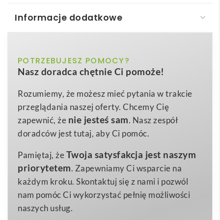
Informacje dodatkowe
ASIMOV. Notes B6 na spirali, zawiera czystych
stron
ciemnoniebieski, czarny, czerwony, zielony
POTRZEBUJESZ POMOCY?
Kolor
ASIMOV. Notes B6
to nowoczesny gadżet biurowy,
Nasz doradca chętnie Ci pomoże!
który łączy w sobie elegancję, funkcjonalność i troskę
130 x 177 mm
Wymiary
o środowisko 🌱. Spiralne bindowanie, kompaktowy
Rozumiemy, że możesz mieć pytania w trakcie
125 g
Waga
format 130 × 177 mm oraz
twarda kartonowa
przeglądania naszej oferty. Chcemy Cię
Papier ekologiczny
okładka
w czterech atrakcyjnych kolorach – czarnym,
Materiał
nie jesteś sam
zapewnić, że
. Nasz zespół
czerwonym, zielonym i ciemnoniebieskim – sprawiają,
doradców jest tutaj, aby Ci pomóc.
że każdy użytkownik znajdzie wariant idealnie
Twoja satysfakcja jest naszym
Pamiętaj, że
pasujący do swojego stylu. Dzięki 120 gładkim
priorytetem
. Zapewniamy Ci wsparcie na
stronom wykonanym z
papieru ekologicznego
,
każdym kroku. Skontaktuj się z nami i pozwól
ASIMOV. Notes B6
jest przyjazny naturze, a
nam pomóc Ci wykorzystać pełnię możliwości
jednocześnie gwarantuje wysoką jakość pisania.
naszych usług.
Notes znakomicie sprawdzi się w promocji branży