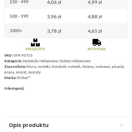
250 - 499
4,06
zł
4,99
zł
500 - 999
3,96
zł
4,88
zł
1000+
3,78
zł
4,65
zł
MAGAZYN
WYSYŁKA
SKU:
STR-93715
Kategorie:
Notatniki reklamowe
,
Notesy reklamowe
Znaczników:
biuro
,
notatki
,
Notatnik
,
notesik
,
Notesy
,
notować
,
pisanie
,
praca
,
zeszyt
,
zeszyty
Marka:
hi!dea™
Udostępnij:
Opis produktu