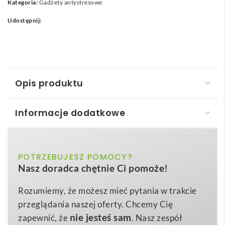
Kategoria:
Gadżety antystresowe
Udostępnij:
Opis produktu
Informacje dodatkowe
Antystres piłka do rugby MADERA
Antystres piłka do rugby – MADERA
to nie tylko
biały
POTRZEBUJESZ POMOCY?
Kolor
klasyczna piłeczka antystresowa, ale prawdziwy
Nasz doradca chętnie Ci pomoże!
gadżet reklamowy Premium
, który w dłoniach
ø6×9,5 cm
Wymiary
Twoich klientów będzie pracował na
Rozumiemy, że możesz mieć pytania w trakcie
0,030 kg
Waga
rozpoznawalność marki przez długie miesiące.
przeglądania naszej oferty. Chcemy Cię
pu
Wykonana z wysokiej jakości
pianki PU
, zachowuje
Materiał
nie jesteś sam
zapewnić, że
. Nasz zespół