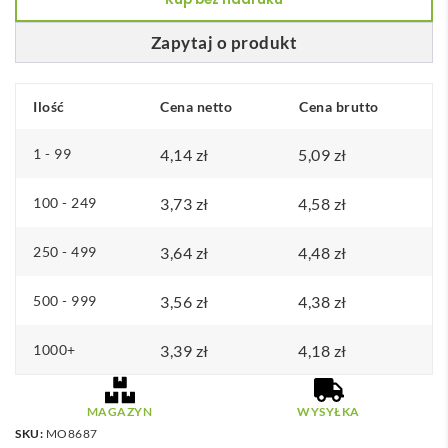
rugby
MADERA
Zapytaj o produkt
Ilość
Cena netto
Cena brutto
1 - 99
4,14
zł
5,09
zł
100 - 249
3,73
zł
4,58
zł
250 - 499
3,64
zł
4,48
zł
500 - 999
3,56
zł
4,38
zł
1000+
3,39
zł
4,18
zł
MAGAZYN
WYSYŁKA
SKU:
MO8687