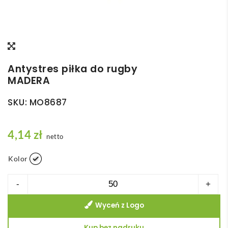
Antystres piłka do rugby
MADERA
SKU:
MO8687
4,14
zł
netto
Kolor
ilość
-
+
Antystres
Wyceń z Logo
piłka
do
Kup bez nadruku