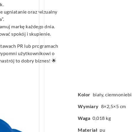
k.
 ugniatanie oraz wizualny
”.
lamuj markę każdego dnia.
wać spokój i skupienie.
stawach PR lub programach
przypomni użytkownikowi o
nastrój to dobry biznes! 🌟
Kolor
biały, ciemnoniebi
Wymiary
8×2,5×5 cm
Waga
0,018 kg
Materiał
pu