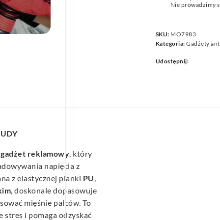
Nie prowadzimy s
we
SKU:
MO7983
Kategoria:
Gadżety an
Udostępnij:
OUDY
y
gadżet reklamowy
, który
ładowywania napięcia z
na z elastycznej pianki
PU
,
kim
, doskonale dopasowuje
masować mięśnie palców. To
e stres i pomaga odzyskać