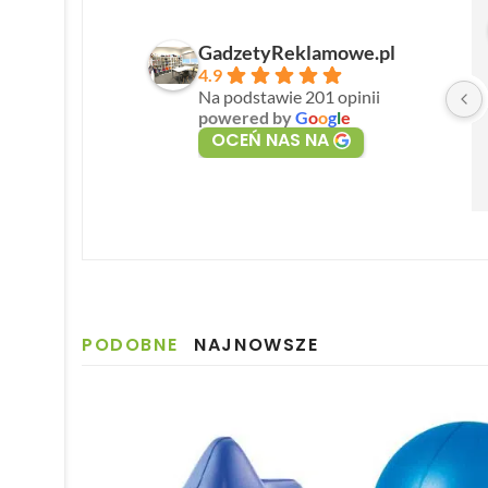
GadzetyReklamowe.pl
4.9
Na podstawie 201 opinii
powered by
G
o
o
g
l
e
OCEŃ NAS NA
PODOBNE
NAJNOWSZE