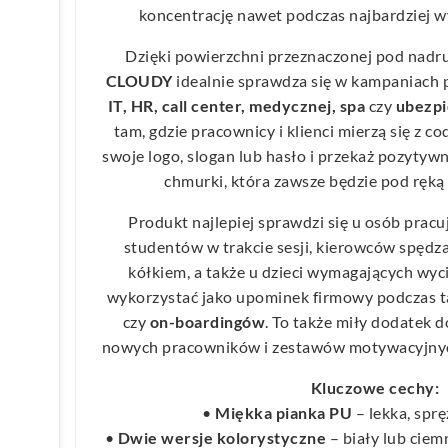
koncentrację nawet podczas najbardziej 
Dzięki powierzchni przeznaczonej pod nadr
CLOUDY
idealnie sprawdza się w kampaniach 
IT, HR, call center, medycznej, spa
czy
ubezpi
tam, gdzie pracownicy i klienci mierzą się z 
swoje logo, slogan lub hasło i przekaż pozytyw
chmurki, która zawsze będzie pod ręką
Produkt najlepiej sprawdzi się u osób prac
studentów w trakcie sesji, kierowców spędza
kółkiem, a także u dzieci wymagających w
wykorzystać jako upominek firmowy podczas ta
czy
on-boardingów
. To także miły dodatek 
nowych pracowników i zestawów motywacyjnyc
Kluczowe cechy:
•
Miękka pianka PU
– lekka, sprę
•
Dwie wersje kolorystyczne
– biały lub ciem