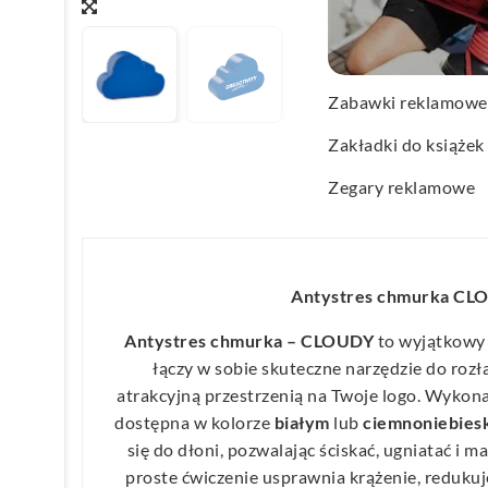
Wachlarze reklamo
Wagi kuchenne
Zabawki reklamowe
Zakładki do książek
Zegary reklamowe
Antystres chmurka CL
Antystres chmurka – CLOUDY
to wyjątkow
łączy w sobie skuteczne narzędzie do roz
atrakcyjną przestrzenią na Twoje logo. Wykona
dostępna w kolorze
białym
lub
ciemnoniebies
się do dłoni, pozwalając ściskać, ugniatać i 
proste ćwiczenie usprawnia krążenie, redukuj