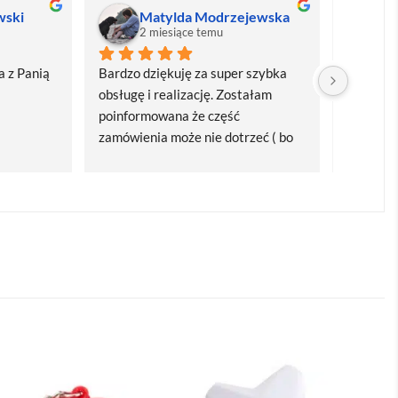
wski
Matylda Modrzejewska
M
2 miesiące temu
2
 z Panią 
Bardzo dziękuję za super szybka 
Bardzo d
obsługę i realizację. Zostałam 
realizacj
poinformowana że część 
dostawa
zamówienia może nie dotrzeć ( bo 
Polecam
bardzo późno zamówiłam ) ale 
wszystko się udalo. Dziękuję za 
obsługę pani Marii T. Będę wracać 
po kolejne produkty