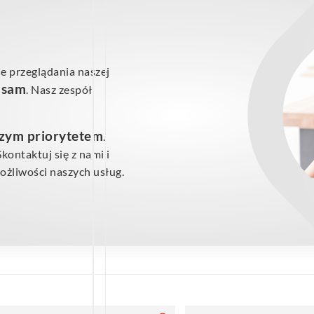
e przeglądania naszej
ś sam
. Nasz zespół
szym priorytetem
.
ontaktuj się z nami i
żliwości naszych usług.