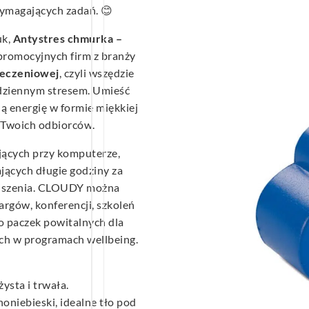
wymagających zadań. 😊
uk,
Antystres chmurka –
promocyjnych firm z branży
eczeniowej
, czyli wszędzie
codziennym stresem. Umieść
ną energię w formie miękkiej
 Twoich odbiorców.
ujących przy komputerze,
jących długie godziny za
yciszenia. CLOUDY można
rgów, konferencji, szkoleń
do paczek powitalnych dla
h w programach wellbeing.
żysta i trwała.
noniebieski, idealne tło pod