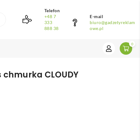
Telefon
+48 7
E-mail
333
biuro@gadzetyreklam
888 38
owe.pl
0
s chmurka CLOUDY