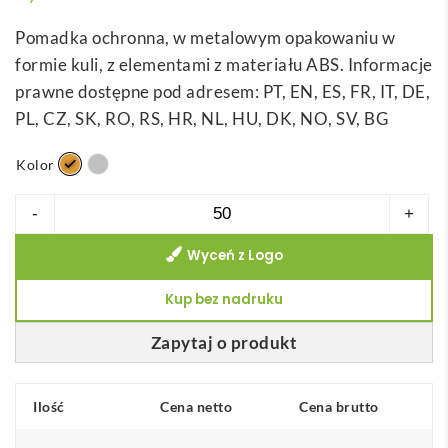
Pomadka ochronna, w metalowym opakowaniu w
formie kuli, z elementami z materiału ABS. Informacje
prawne dostępne pod adresem: PT, EN, ES, FR, IT, DE,
PL, CZ, SK, RO, RS, HR, NL, HU, DK, NO, SV, BG
Kolor
ilość
-
+
ALBA.
Wyceń z Logo
Pomadka
ochronna,
Kup bez nadruku
w
metalowym
Zapytaj o produkt
opakowaniu
w
Ilość
Cena netto
Cena brutto
formie