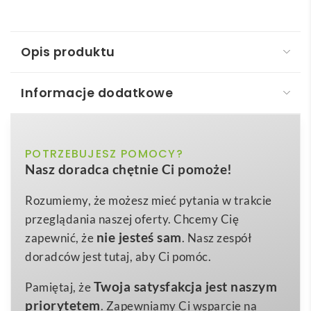
Opis produktu
Informacje dodatkowe
ALBA. Pomadka ochronna, w metalowym
opakowaniu w formie kuli, z elementami z
materiału ABS
pomarańczowy, srebrny
POTRZEBUJESZ POMOCY?
Kolor
Nasz doradca chętnie Ci pomoże!
ALBA. Balsam do ust
to elegancki gadżet, który łączy
ø39 x 38 mm
Wymiary
w sobie nowoczesny design i codzienną
Rozumiemy, że możesz mieć pytania w trakcie
32 g
Waga
funkcjonalność. Zamknięty w metalowej, kulistej
przeglądania naszej oferty. Chcemy Cię
ABS
obudowie o wymiarach 39 × 38 mm, wykonanej z
Materiał
nie jesteś sam
zapewnić, że
. Nasz zespół
wytrzymałego
ABS
, zapewnia nie tylko stylowy
doradców jest tutaj, aby Ci pomóc.
wygląd, ale i solidną ochronę dla balsamu z
filtrem
Twoja satysfakcja jest naszym
Pamiętaj, że
SPF 15
. Dostępne odcienie —
pomarańczowy
i
priorytetem
. Zapewniamy Ci wsparcie na
srebrny
— przykuwają wzrok, a subtelne logo