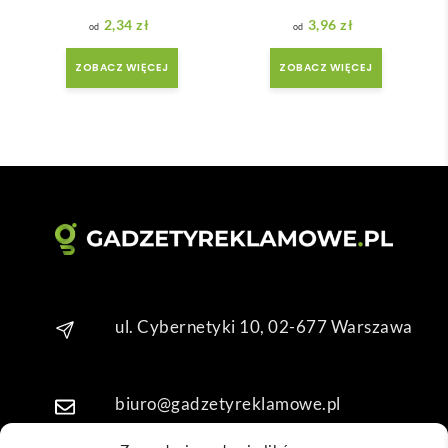
był 
późn
krót
o 
2,34
zł
3,96
zł
szy 
zam
ZOBACZ WIĘCEJ
ZOBACZ WIĘCEJ
niż 
ówił
zakł
am ) 
adan
ale 
y.
wszy
stko 
się 
udal
o. 
Dzię
kuję 
za 
ul. Cybernetyki 10, 02-677 Warszawa
obsł
ugę 
pani 
biuro@gadzetyreklamowe.pl
Mari
i T. 