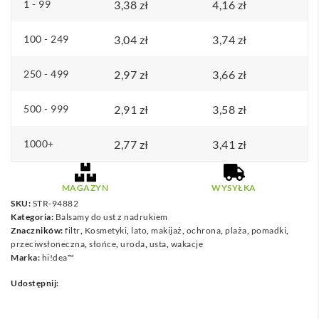
kuli,
1 - 99
3,38
zł
4,16
zł
z
elementami
100 - 249
3,04
zł
3,74
zł
z
250 - 499
2,97
zł
3,66
zł
materiału
ABS
500 - 999
2,91
zł
3,58
zł
1000+
2,77
zł
3,41
zł
MAGAZYN
WYSYŁKA
SKU:
STR-94882
Kategoria:
Balsamy do ust z nadrukiem
Znaczników:
filtr
,
Kosmetyki
,
lato
,
makijaż
,
ochrona
,
plaża
,
pomadki
,
przeciwsłoneczna
,
słońce
,
uroda
,
usta
,
wakacje
Marka:
hi!dea™
Udostępnij: