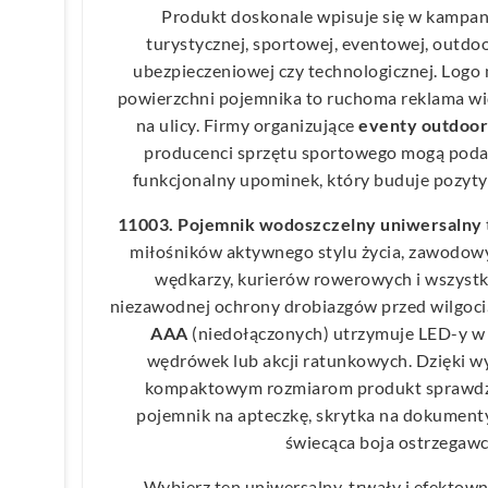
Produkt doskonale wpisuje się w kampan
turystycznej, sportowej, eventowej, outdo
ubezpieczeniowej czy technologicznej. Logo
powierzchni pojemnika to ruchoma reklama wid
na ulicy. Firmy organizujące
eventy outdoo
producenci sprzętu sportowego mogą poda
funkcjonalny upominek, który buduje pozyty
11003. Pojemnik wodoszczelny uniwersalny
miłośników aktywnego stylu życia, zawodowy
wędkarzy, kurierów rowerowych i wszystki
niezawodnej ochrony drobiazgów przed wilgoc
AAA
(niedołączonych) utrzymuje LED-y w
wędrówek lub akcji ratunkowych. Dzięki wy
kompaktowym rozmiarom produkt sprawdza s
pojemnik na apteczkę, skrytka na dokument
świecąca boja ostrzegawc
Wybierz ten uniwersalny, trwały i efektow