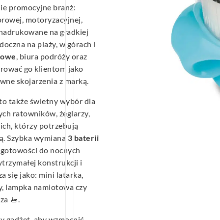
ie promocyjne branż:
orowej, motoryzacyjnej,
 nadrukowane na gładkiej
oczna na plaży, w górach i
rowe
, biura podróży oraz
rować go klientom jako
wne skojarzenia z marką.
to także świetny wybór dla
ch ratowników, żeglarzy,
ch, którzy potrzebują
ią. Szybka wymiana
3 baterii
 gotowości do nocnych
trzymałej konstrukcji i
ię jako: mini latarka,
y, lampka namiotowa czy
za 🚤.
ny gadżet, aby wzmocnić