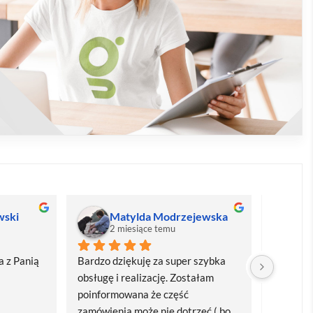
wski
Matylda Modrzejewska
M
2 miesiące temu
2
 z Panią 
Bardzo dziękuję za super szybka 
Bardzo d
obsługę i realizację. Zostałam 
realizacj
poinformowana że część 
dostawa
zamówienia może nie dotrzeć ( bo 
Polecam