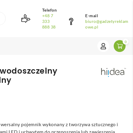
Telefon
+48 7
E-mail
333
biuro@gadzetyreklam
888 38
owe.pl
0
 wodoszczelny
lny
wersalny pojemnik wykonany z tworzywa sztucznego i
kami LED i uchwytem do przenoszenia lub zawieszenia.