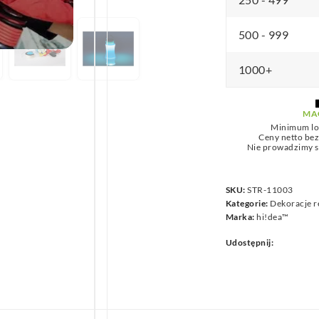
we
500 - 999
1000+
MA
Minimum lo
Ceny netto be
Nie prowadzimy s
SKU:
STR-11003
Kategorie:
Dekoracje 
Marka:
hi!dea™
Udostępnij: