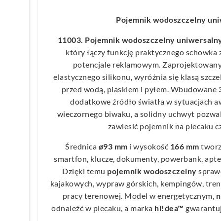
Pojemnik wodoszczelny uni
11003. Pojemnik wodoszczelny uniwersaln
który łączy funkcję praktycznego schowka
potencjale reklamowym. Zaprojektowany
elastycznego silikonu, wyróżnia się klasą szcz
przed wodą, piaskiem i pyłem. Wbudowane
dodatkowe źródło światła w sytuacjach a
wieczornego biwaku, a solidny uchwyt pozwa
zawiesić pojemnik na plecaku cz
Średnica
ø93 mm
i wysokość
166 mm
tworz
smartfon, klucze, dokumenty, powerbank, apte
Dzięki temu
pojemnik wodoszczelny
sprawd
kajakowych, wypraw górskich, kempingów, tren
pracy terenowej. Model w energetycznym,
n
odnaleźć w plecaku, a marka
hi!dea™
gwarantuj