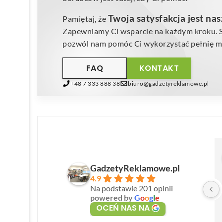
Twoja satysfakcja jest na
Pamiętaj, że
Zapewniamy Ci wsparcie na każdym kroku. Sk
pozwól nam pomóc Ci wykorzystać pełnię mo
FAQ
KONTAKT
+48 7 333 888 38
biuro@gadzetyreklamowe.pl
GadzetyReklamowe.pl
4.9
Na podstawie 201 opinii
powered by
G
o
o
g
l
e
OCEŃ NAS NA