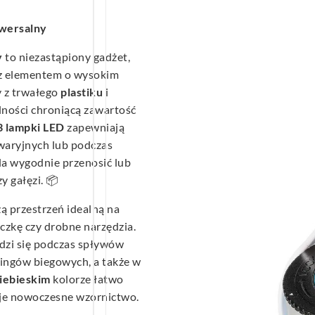
wersalny
y
to niezastąpiony gadżet,
 z elementem o wysokim
 z trwałego
plastiku
i
elności chroniącą zawartość
3 lampki LED
zapewniają
waryjnych lub podczas
la wygodnie przenosić lub
y gałęzi. 📦
ą przestrzeń idealną na
czkę czy drobne narzędzia.
zi się podczas spływów
ingów biegowych, a także w
iebieskim
kolorze łatwo
e nowoczesne wzornictwo.