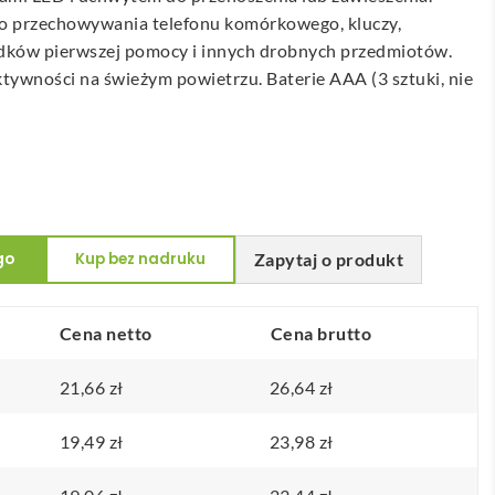
do przechowywania telefonu komórkowego, kluczy,
ków pierwszej pomocy i innych drobnych przedmiotów.
ywności na świeżym powietrzu. Baterie AAA (3 sztuki, nie
go
Kup bez nadruku
Zapytaj o produkt
Cena netto
Cena brutto
21,66
zł
26,64
zł
19,49
zł
23,98
zł