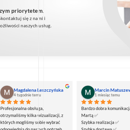
szym priorytetem
.
ontaktuj się z nami i
żliwości naszych usług.
Magdalena Leszczyńska
Marcin Matusze
4 tygodnie temu
1 miesiąc temu
Profesjonalna obsługa, 
Bardzo dobra komunikacja
otrzymaliśmy kilka wizualizacji, z 
Martą ✅
których mogliśmy sobie wybrać 
Szybka realizacja ✅
odpowiednią do naszych potrzeb. 
Szybka dostawa ✅