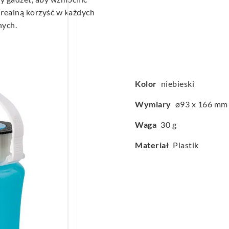
 realną korzyść w każdych
nych.
Kolor
niebieski
Wymiary
ø93 x 166 mm
Waga
30 g
Materiał
Plastik