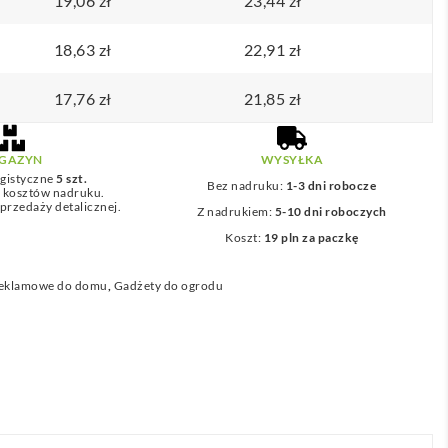
19,06
zł
23,44
zł
18,63
zł
22,91
zł
17,76
zł
21,85
zł
GAZYN
WYSYŁKA
gistyczne
5 szt.
Bez nadruku:
1-3 dni robocze
z kosztów nadruku.
przedaży detalicznej.
Z nadrukiem:
5-10 dni roboczych
Koszt:
19 pln za paczkę
reklamowe do domu
,
Gadżety do ogrodu