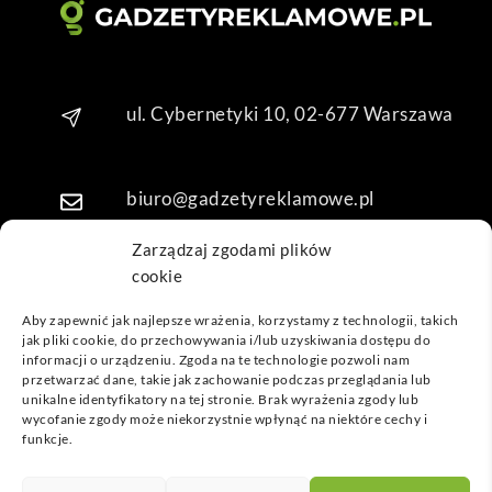
ul. Cybernetyki 10, 02-677 Warszawa
biuro@gadzetyreklamowe.pl
Zarządzaj zgodami plików
cookie
Telefon: +48 7 333 888 38
Aby zapewnić jak najlepsze wrażenia, korzystamy z technologii, takich
jak pliki cookie, do przechowywania i/lub uzyskiwania dostępu do
Telefon: +48 7 333 888 48
informacji o urządzeniu. Zgoda na te technologie pozwoli nam
przetwarzać dane, takie jak zachowanie podczas przeglądania lub
unikalne identyfikatory na tej stronie. Brak wyrażenia zgody lub
POPULARNE GADŻETY
wycofanie zgody może niekorzystnie wpłynąć na niektóre cechy i
funkcje.
NASZE LOKALIZACJE