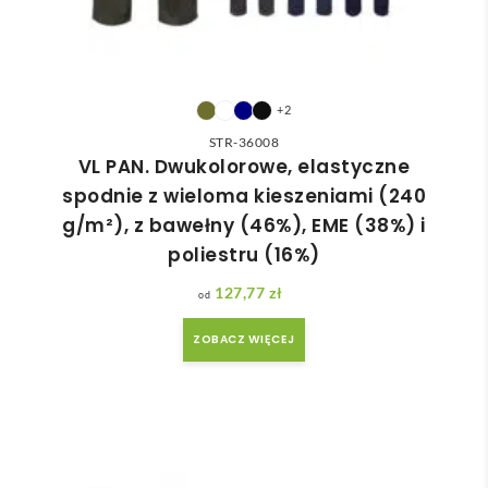
+2
STR-36008
VL PAN. Dwukolorowe, elastyczne
spodnie z wieloma kieszeniami (240
g/m²), z bawełny (46%), EME (38%) i
poliestru (16%)
127,77
zł
ZOBACZ WIĘCEJ