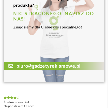
produktu?
NIC STRACONEGO, NAPISZ DO
NAS!
Znajdziemy dla Ciebie coś specjalnego!
biuro@gadzetyreklamowe.pl
Średnia ocena:
4.4
Oceniono
4.4
na 5
Na podstawie:
45
ocen