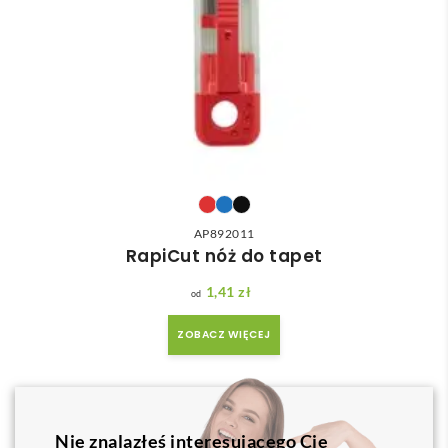
AP892011
RapiCut nóż do tapet
1,41
zł
ZOBACZ WIĘCEJ
Nie znalazłeś interesującego Cię