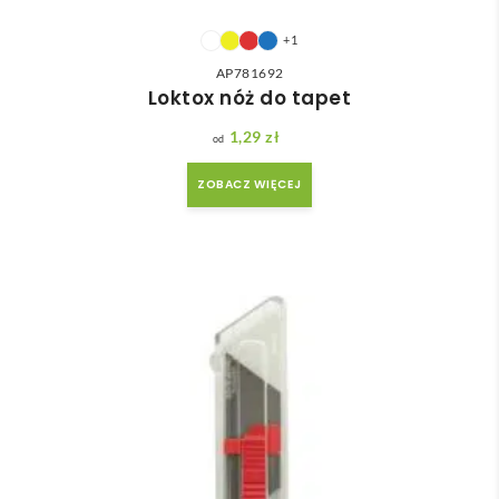
+1
AP781692
Loktox nóż do tapet
1,29
zł
ZOBACZ WIĘCEJ