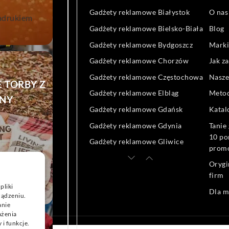
ORTOWE
i reklamowe
Gadżety reklamowe Białystok
O nas
zkę
owe
nadrukiem
sy reklamowe
Gadżety reklamowe Bielsko-Biała
Blog
we
ekologiczne
Gadżety reklamowe Bydgoszcz
Marki
e
eklamowe
Gadżety reklamowe Chorzów
Jak z
e reklamowe
Gadżety reklamowe Częstochowa
Nasze
we
go
 TORBY Z
reklamowe
Gadżety reklamowe Elbląg
Metod
ek z logo
e
NY
 reklamowe
Gadżety reklamowe Gdańsk
Katal
ść
SZA
nadrukiem
Gadżety reklamowe Gdynia
Tanie
10 po
IKA Z
Gadżety reklamowe Gliwice
KLAMOWA
prom
LOGO
e
Gadżety reklamowe Katowice
OKAZJĘ
Orygi
Gadżety reklamowe Kielce
firm
pliki
Gadżety reklamowe Kraków
Dla 
ządzeniu.
anie
Gadżety reklamowe Łódź
ażenia
mowe
Gadżety reklamowe Lublin
i funkcje.