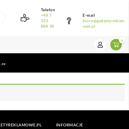
Telefon
+48 7
E-mail
333
biuro@gadzetyreklam
888 38
owe.pl
0
e PP
ETYREKLAMOWE.PL
INFORMACJE