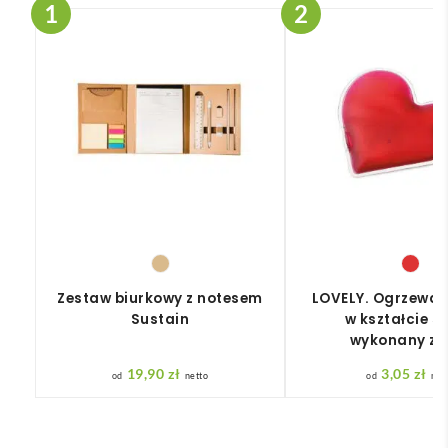
Zestaw biurkowy z notesem
LOVELY. Ogrzewac
Sustain
w kształcie s
wykonany z 
19,90
zł
3,05
zł
netto
net