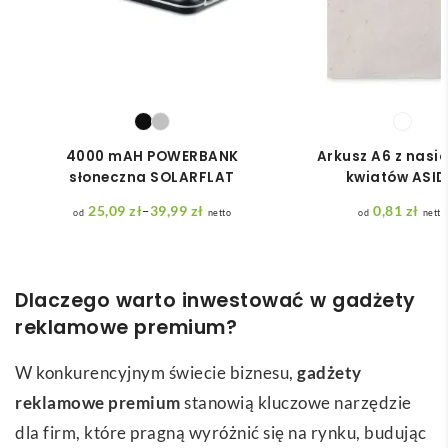
4000 mAH POWERBANK
Arkusz A6 z nasi
słoneczna SOLARFLAT
kwiatów ASI
25,09
zł
39,99
zł
0,81
zł
–
netto
netto
Zakres
cen:
od
25,09 zł
do
Dlaczego warto inwestować w gadżety
39,99 zł
reklamowe premium?
W konkurencyjnym świecie biznesu,
gadżety
reklamowe premium
stanowią kluczowe narzędzie
dla firm, które pragną wyróżnić się na rynku, budując