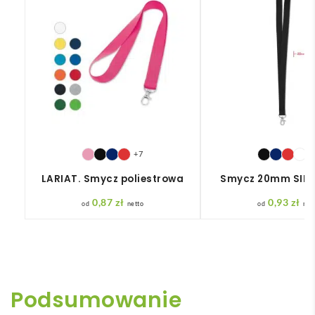
+7
+
LARIAT. Smycz poliestrowa
Smycz 20mm SIMP
0,87
zł
0,93
zł
netto
net
Podsumowanie