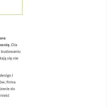
sne
ownię
. Dla
 w budowaniu
ają się nie
design i
ów, firma
dzenie do
nieść