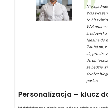
Nie zgadniec
Was wrażeni
to hit wśró
Wykonana z 
środowiska,
Idealna do n
Zaufaj mi, z
się prostszy
do umieszcze
że będzie wi
ścieżce bieg
parku!
Personalizacja – klucz 
W dzisiejszym świecie marketingu, gdzie rynek staj