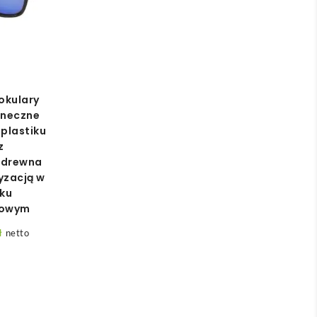
okulary
oneczne
plastiku
z
/drewna
ryzacją w
ku
kowym
ł
netto