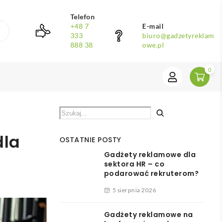
Telefon
+48 7
E-mail
333
biuro@gadzetyreklam
888 38
owe.pl
0
dla
OSTATNIE POSTY
Gadżety reklamowe dla
sektora HR – co
podarować rekruterom?
5 sierpnia 2026
Gadżety reklamowe na