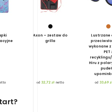
apki
Axon – zestaw do
Lustrzane 
macyjne
grilla
przeciwsł
wykonane z 
PET 
recyklingu
Hiru z pola
pudeł
upomin
32,72
zł
33,69
z
etto
netto
tart?