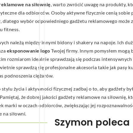
reklamowe na siłownię
, warto zwrócić uwagę na produkty, kt
żyteczne dla odbiorców. Osoby aktywne fizycznie cenią sobie 
w, dlatego wybór odpowiedniego gadżetu reklamowego może 
 fitness.
h należą między innymi bidony i shakery na napoje. Ich dużą
ksza
eksponowanie logo
Twojej firmy. Innym pomysłem mogą by
elkim rozmiarom idealnie sprawdzają się podczas intensywnych
etnie sprawdzą się profesjonalne akcesoria takie jak pasy k
zas podnoszenia ciężarów.
ylu życia i aktywności fizycznej zadbaj o to, aby gadżety by
amiętaj, że dobrej jakości gadżety reklamowe na siłownię, kt
k marki w oczach odbiorców, zwiększając jej rozpoznawalność
e na siłowni.
Szymon poleca