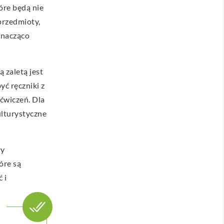
óre będą nie
przedmioty,
znacząco
 zaletą jest
ć ręczniki z
 ćwiczeń. Dla
ulturystyczne
ły
óre są
 i