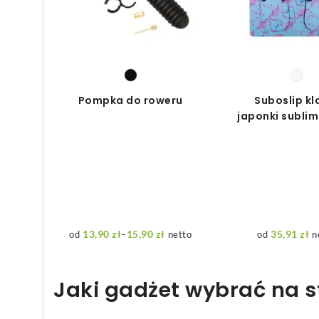
Pompka do roweru
Suboslip kl
japonki subli
13,90
zł
15,90
zł
35,91
zł
–
netto
n
Zakres
cen:
od
13,90 zł
Jaki gadżet wybrać na s
do
15,90 zł