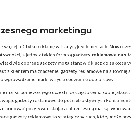
zesnego marketingu
e więcej niż tylko reklamę w tradycyjnych mediach.
Nowocze
tywności, a jedną z takich form są
gadżety reklamowe na sił
ój, właściwie dobrane gadżety mogą stanowić klucz do sukcesu
kt z klientem ma znaczenie, gadżety reklamowe na siłownię st
na wprowadzenie marki w życie codzienne odbiorców.
e marki, ponieważ jego uczestnicy często cenią sobie jakość, 
sowując gadżety reklamowe do potrzeb aktywnych konsument
akże budować pozytywne skojarzenia ze swoją marką. Wprowa
ne gadżety reklamowe to strategiczny ruch, który może przy