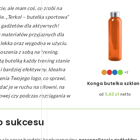
ie, ale mam coś, co zrobi na
e. „Terkol – butelka sportowa”
d gadżetów dla aktywnych!
materiałów przyjaznych dla
 lekka oraz wygodna w użyciu.
oszenia z sobą na trening.
 tą butelką każdy trening stanie
 i bardziej efektywny. Idealna
+2
nia Twojego logo, co sprawi,
Konga butelka szkla
dać je w ruchu na siłowni, na
5,63
zł
netto
owej czy podczas rozciągania w
do sukcesu
e się coraz bardziej konkurencyjny,
personalizacja gadżetów