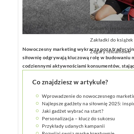
Wachlarze reklamo
Wagi kuchenne
Zabawki reklamowe
Zakładki do książek
Nowoczesny marketing wykracza poza tradycyjne 
Zegary reklamowe
siłownię odgrywają kluczową rolę w budowaniu mar
codziennymi aktywnościami konsumentów, stając 
Co znajdziesz w artykule?
Wprowadzenie do nowoczesnego marketi
Najlepsze gadżety na siłownię 2025: inspi
Jaki gadżet wybrać na start?
Personalizacja – klucz do sukcesu
Przykłady udanych kampanii
Rozwijaj swoją markę kreatywnie