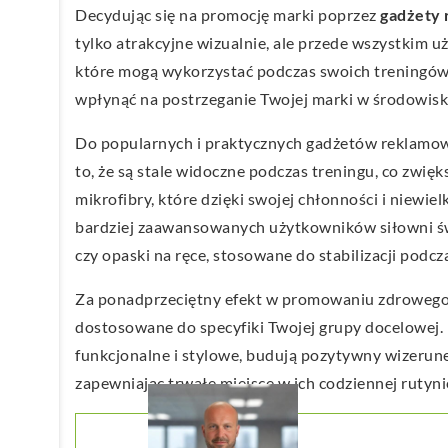
Decydując się na promocję marki poprzez
gadżety 
tylko atrakcyjne wizualnie, ale przede wszystkim u
które mogą wykorzystać podczas swoich treningó
wpłynąć na postrzeganie Twojej marki w środowisku
Do popularnych i praktycznych gadżetów reklamowyc
to, że są stale widoczne podczas treningu, co zwię
mikrofibry, które dzięki swojej chłonności i niewi
bardziej zaawansowanych użytkowników siłowni świ
czy opaski na ręce, stosowane do stabilizacji podc
Za ponadprzeciętny efekt w promowaniu zdrowego st
dostosowane do specyfiki Twojej grupy docelowej. P
funkcjonalne i stylowe, budują pozytywny wizerune
zapewniając trwałe miejsce w ich codziennej rutyni